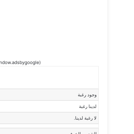
(adsbygoogle = window.adsbygoogle || []).push({});
وجود رغبة
لدينا رغبة
‫لا رغبة لدينا.‬
‫الشعور بالخوف.‬