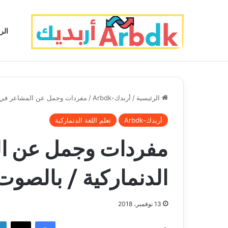
الر
الرئيسية
/
أربدك-Arbdk
/
مفردات وجمل عن المشاعر في ال
أربدك-Arbdk
تعلم اللغة الدنماركية
مفردات وجمل عن ال
الدنماركية / بالصوت
13 نوفمبر، 2018
فيسبوك
‫X