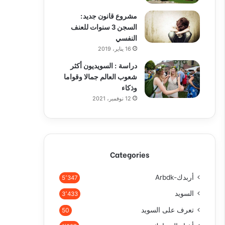
مشروع قانون جديد:
السجن 3 سنوات للعنف
النفسي
16 يناير، 2019
دراسة : السويديون أكثر
شعوب العالم جمالا وقواما
وذكاء
12 نوفمبر، 2021
Categories
أربدك-Arbdk
5٬347
السويد
3٬433
تعرف على السويد
50