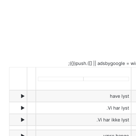
►
have lyst
►
Vi har lyst.
►
Vi har ikke lyst.
►
være bange