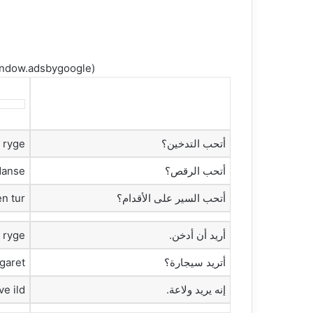
(adsbygoogle = window.adsbygoogle || []).push({});
‫أتحب التدخين؟‬
 ryge?
‫أتحب الرقص؟‬
danse?
‫أتحب السير على الأقدام؟‬
n tur?
‫أريد أن أدخن.‬
 ryge.
‫أتريد سيجارة؟‬
garet?
‫إنه يريد ولاعة.‬
e ild.