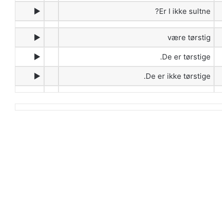
►
Er I ikke sultne?
►
være tørstig
►
De er tørstige.
►
De er ikke tørstige.