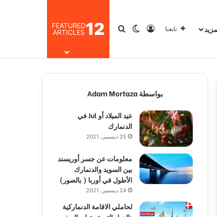
12
FEATURED
مزيد
تسجيل الدخول
بحث عن
الوضع المظلم
تابعنا
ARTICLES
بواسطة Adam Mortaza
عيد الميلاد أو Jul في
الدنمارك
25 ديسمبر، 2021
معلومات عن جسر أوريسند
بين السويد والدنمارك
الأطول في أوربا ( بالصور)
24 ديسمبر، 2021
لحاملي الاقامة الدنماركية
:الدول التي تستطيع السفر