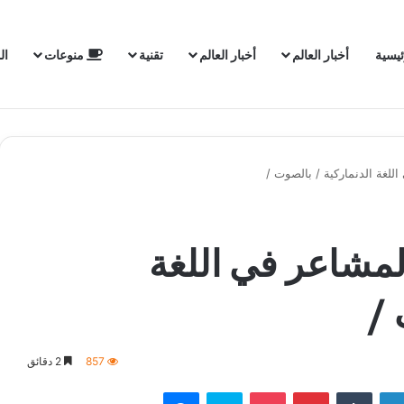
ئيسية
أخبار العالم
أخبار العالم
تقنية
منوعات
ال
لغة الدنماركية / بالصوت /
مشاعر في اللغة
 /
857
2 دقائق
لينكدإن
‏Tumblr
بينتيريست
‫Pocket
سكايب
ماسنجر