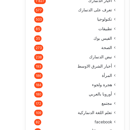
أخبار الدنمارك
1٬827
تعرف على الدنمارك
577
تكنولوجيا
503
تطبيقات
85
الفيس بوك
35
الصحة
273
نبض الدنمارك
238
أخبار الشرق الاوسط
193
المرأة
186
هجرة ولجوء
184
أوروبا بالعربي
180
مجتمع
172
تعلم اللغة الدنماركية
109
facebook
82