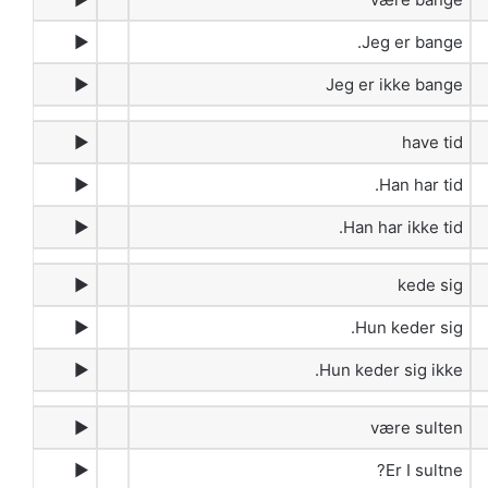
►
Jeg er bange.
►
Jeg er ikke bange
►
have tid
►
Han har tid.
►
Han har ikke tid.
►
kede sig
►
Hun keder sig.
►
Hun keder sig ikke.
►
være sulten
►
Er I sultne?