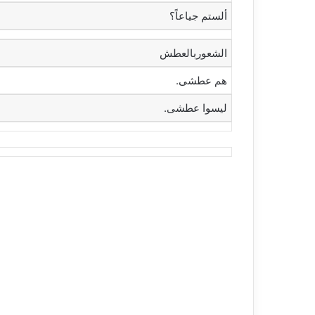
‫ألستم جياعاً؟‬
الشعوربالعطش
‫هم عطشى.‬
‫ليسوا عطشى.‬