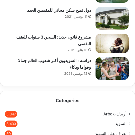
دول تمنح سكن مجاني للمقيمين الجدد
11 نوفمبر، 2021
مشروع قانون جديد: السجن 3 سنوات للعنف
النفسي
16 يناير، 2019
دراسة : السويديون أكثر شعوب العالم جمالا
وقواما وذكاء
12 نوفمبر، 2021
Categories
أربدك-Arbdk
5٬347
السويد
3٬433
تعرف على السويد
50