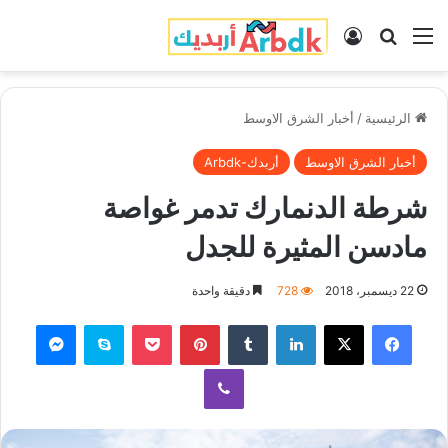
القائمة
بحث عن
تسجيل الدخول
الرئيسية
/
أخبار الشرق الاوسط
أخبار الشرق الاوسط
أربدك-Arbdk
شرطة الدنمارك تدمر غواصة
مادسن المثيرة للجدل
22 ديسمبر، 2018
728
دقيقة واحدة
فيسبوك
‫X
لينكدإن
‏Tumblr
بينتيريست
‫Pocket
سكايب
ماسنجر
ڤايبر