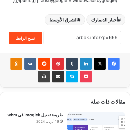
(adsbygoogle = window.adsbygoogle || []).push({});
أخبار الدنمارك
الشرق الأوسط
نسخ الرابط
فيسبوك
‫X
لينكدإن
‏Tumblr
بينتيريست
‏Reddit
‏VKontakte
Odnoklassniki
‫Pocket
سكايب
مشاركة عبر البريد
طباعة
مقالات ذات صلة
طريقة تفعيل imagick في whm
19 أبريل، 2024