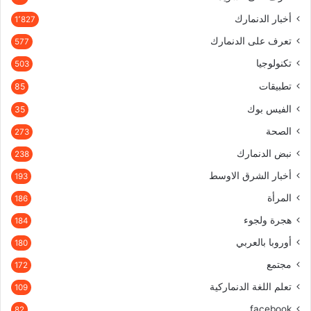
أخبار الدنمارك
1٬827
تعرف على الدنمارك
577
تكنولوجيا
503
تطبيقات
85
الفيس بوك
35
الصحة
273
نبض الدنمارك
238
أخبار الشرق الاوسط
193
المرأة
186
هجرة ولجوء
184
أوروبا بالعربي
180
مجتمع
172
تعلم اللغة الدنماركية
109
facebook
82