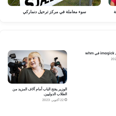
ة
ة
سوء معاملة في مركز ترحيل دنماركي
ف
ي
م
ر
ك
ز
ت
ر
wh
ح
ي
ل
د
ن
م
ا
الوزير يفتح الباب أمام آلاف المزيد من
ر
الطلاب الدوليين.
ك
22 أكتوبر، 2023
ي