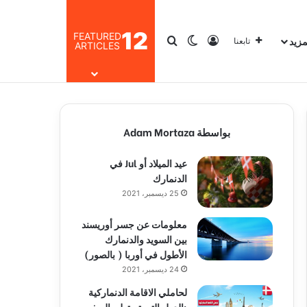
12
FEATURED
مزيد
تسجيل الدخول
بحث عن
الوضع المظلم
تابعنا
ARTICLES
بواسطة Adam Mortaza
عيد الميلاد أو Jul في
الدنمارك
25 ديسمبر، 2021
معلومات عن جسر أوريسند
بين السويد والدنمارك
الأطول في أوربا ( بالصور)
24 ديسمبر، 2021
لحاملي الاقامة الدنماركية
:الدول التي تستطيع السفر