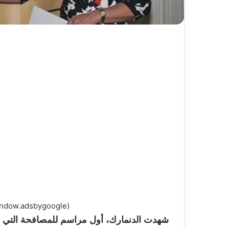
(adsbygoogle = window.adsbygoogle || []).push({});
شهدت الدنمارك، أول مراسم للمصافحة التي أق