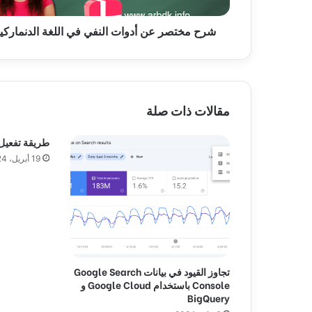
ع
شرح مختصر عن أدوات النفي في اللغة الدنماركي
ن
أ
د
و
ا
ت
مقالات ذات صلة
ا
ل
طريقة تفعيل imagick في m
ن
19 أبريل، 2024
ف
ي
ف
ي
ا
ل
ل
غ
تجاوز القيود في بيانات Google Search
ة
Console باستخدام Google Cloud و
ا
BigQuery
ل