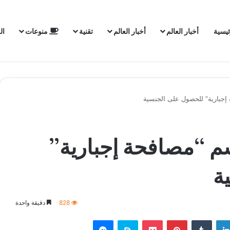
ئيسية
أخبار العالم
أخبار العالم
تقنية
منوعات
ال
إجبارية” للحصول على الجنسية
سم “مصافحة إجبارية”
ة
828
دقيقة واحدة
لينكدإن
‏Tumblr
بينتيريست
‫Pocket
سكايب
ماسنجر