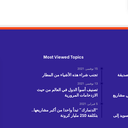
Most Viewed Topics
15 نوفمبر، 2021
لصديقة
تجنب شراء هذه الأشياء من المطار
13 نوفمبر، 2021
تصنيف أسوأ الدول في العالم من حيث
دولار في مشاريع
الازدحامات المرورية
5 فبراير، 2021
“الدنمارك” تبدأ واحدا من أكبر مشاريعها..
سويد إلى
بتكلفة 210 مليار كرونة