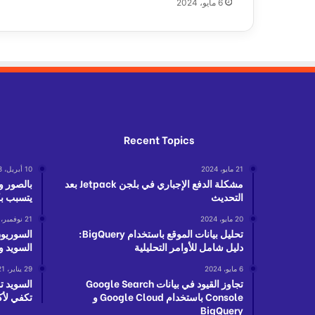
6 مايو، 2024
د
ن
م
ا
ر
ك
ي
ة
Recent Topics
21 مايو، 2024
10 أبريل، 2018
مشكلة الدفع الإجباري في بلجن Jetpack بعد
بالصور و
التحديث
يتسبب بك
20 مايو، 2024
21 نوفمبر، 2021
تحليل بيانات الموقع باستخدام BigQuery:
السوريو
دليل شامل للأوامر التحليلية
السويد و
6 مايو، 2024
29 يناير، 2021
تجاوز القيود في بيانات Google Search
Console باستخدام Google Cloud و
تكفي لأك
BigQuery