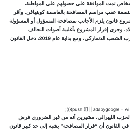
ة والاندماج إنغر ستويبرغ، بمصافحة 9 أشخاص تمت الموافقة على حصولهم على المواطنة.
تسعة عقب مراسم المصافحة بالعاصمة كوبنهاغن. وأقر
ن الدنماركي في ديسمبر عام 2018، مشروع قانون يلزم الأجانب بمصافحة المسؤول أو المسؤولة
اد. وجرى إقرار المشروع بأغلبية أصوات التحالف
“الليبرالي المحافظ” والحزب “الليبرالي”، وحزب الشعب الدنماركي، ومع بداية عام 2019، دخل القانون
الحزب الليبرالي، مشيرين أنه من غير الضروري فرض
ي القانون أن “قرار المصافحة” يشبه إلى حد كبير قانون