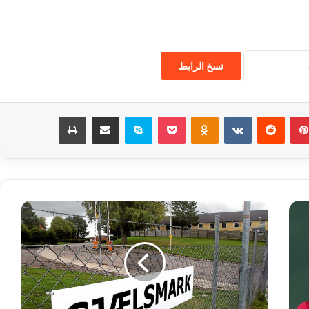
نسخ الرابط
بينتيريست
‏Reddit
‏VKontakte
Odnoklassniki
‫Pocket
سكايب
مشاركة عبر البريد
طباعة
س
و
ء
م
ع
ا
م
ل