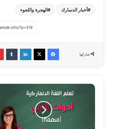
أخبار الدنمارك
الهجرة واللجوء
فيسبوك
‫X
لينكدإن
‏Tumblr
شاركها
ش
ر
ح
م
خ
ت
ص
ر