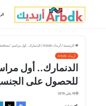
الر
الرئيسية
/
أربدك-Arbdk
/
الدنمارك.. أول مراسم “مصافحة 
أربدك-Arbdk
الدنمارك.. أول مرا
للحصول على الجنسي
18 يناير، 2019
فيسبوك
‫X