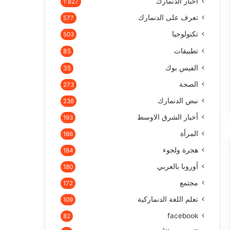
أخبار الدنمارك
1٬827
تعرف على الدنمارك
577
تكنولوجيا
503
تطبيقات
85
الفيس بوك
35
الصحة
273
نبض الدنمارك
238
أخبار الشرق الاوسط
193
المرأة
186
هجرة ولجوء
184
أوروبا بالعربي
180
مجتمع
172
تعلم اللغة الدنماركية
109
facebook
82