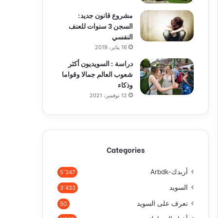
مشروع قانون جديد:
السجن 3 سنوات للعنف
النفسي
16 يناير، 2019
دراسة : السويديون أكثر
شعوب العالم جمالا وقواما
وذكاء
12 نوفمبر، 2021
Categories
أربدك-Arbdk
5٬347
السويد
3٬433
تعرف على السويد
50