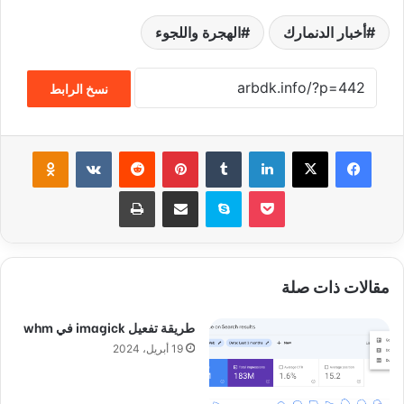
أخبار الدنمارك
الهجرة واللجوء
نسخ الرابط
فيسبوك
‫X
لينكدإن
‏Tumblr
بينتيريست
‏Reddit
‏VKontakte
Odnoklassniki
‫Pocket
سكايب
مشاركة عبر البريد
طباعة
مقالات ذات صلة
طريقة تفعيل imagick في whm
19 أبريل، 2024