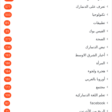
تعرف على الدنمارك
577
تكنولوجيا
503
تطبيقات
85
الفيس بوك
35
الصحة
273
نبض الدنمارك
238
أخبار الشرق الاوسط
193
المرأة
186
هجرة ولجوء
184
أوروبا بالعربي
180
مجتمع
172
تعلم اللغة الدنماركية
109
facebook
82
الربح من الأنترنت
71