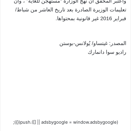
واعتبر المحقق أن نهج الوزارة “مستهجن للغاية” ، وأن
تعليمات الوزيرة الصادرة بعد تاريخ العاشر من شباط/
فبراير 2016 غير قانونية بمحتواها.
المصدر: غيتساو/ يُولانس-بوستن
راديو سوا دانمارك
(adsbygoogle = window.adsbygoogle || []).push({});