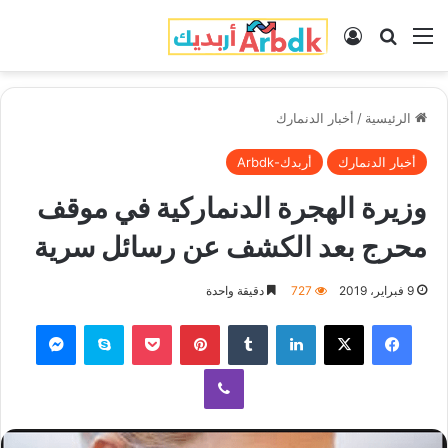
القائمة
بحث عن
تسجيل الدخول
الرئيسية
/
أخبار الدنمارك
أخبار الدنمارك
أربدك-Arbdk
وزيرة الهجرة الدنماركية في موقف
محرج بعد الكشف عن رسائل سرية
9 فبراير، 2019
727
دقيقة واحدة
فيسبوك
‫X
لينكدإن
‏Tumblr
بينتيريست
‫Pocket
سكايب
ماسنجر
ڤايبر