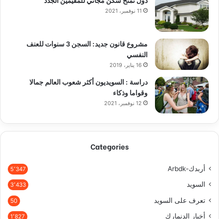
11 نوفمبر، 2021
مشروع قانون جديد: السجن 3 سنوات للعنف
النفسي
16 يناير، 2019
دراسة : السويديون أكثر شعوب العالم جمالا
وقواما وذكاء
12 نوفمبر، 2021
Categories
أربدك-Arbdk
5٬347
السويد
3٬433
تعرف على السويد
50
أخبار الدنمارك
1٬827