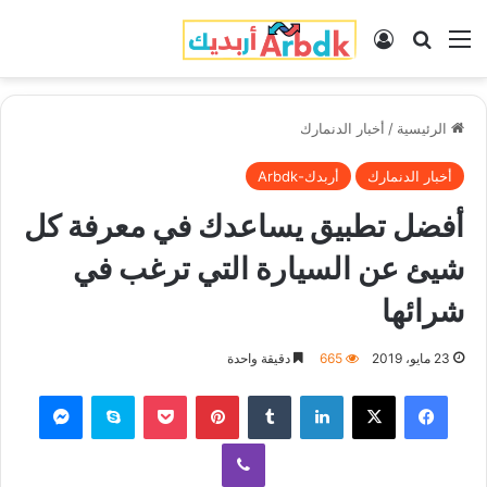
القائمة
بحث عن
تسجيل الدخول
الرئيسية
/
أخبار الدنمارك
أخبار الدنمارك
أربدك-Arbdk
أفضل تطبيق يساعدك في معرفة كل
شيئ عن السيارة التي ترغب في
شرائها
23 مايو، 2019
665
دقيقة واحدة
فيسبوك
‫X
لينكدإن
‏Tumblr
بينتيريست
‫Pocket
سكايب
ماسنجر
ڤايبر