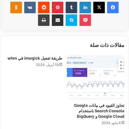
فيسبوك
‫X
لينكدإن
‏Tumblr
بينتيريست
‏Reddit
‏VKontakte
Odnoklassniki
‫Pocket
سكايب
مشاركة عبر البريد
طباعة
مقالات ذات صلة
طريقة تفعيل imagick في whm
19 أبريل، 2024
تجاوز القيود في بيانات Google
Search Console باستخدام
Google Cloud و BigQuery
6 مايو، 2024