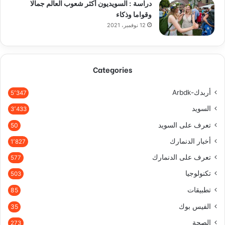
دراسة : السويديون أكثر شعوب العالم جمالا
وقواما وذكاء
12 نوفمبر، 2021
Categories
أربدك-Arbdk
5٬347
السويد
3٬433
تعرف على السويد
50
أخبار الدنمارك
1٬827
تعرف على الدنمارك
577
تكنولوجيا
503
تطبيقات
85
الفيس بوك
35
الصحة
273