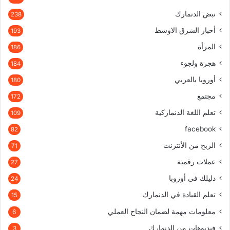
نبض الدنمارك
238
أخبار الشرق الاوسط
193
المرأة
186
هجرة ولجوء
184
أوروبا بالعربي
180
مجتمع
172
تعلم اللغة الدنماركية
109
facebook
82
الربح من الأنترنت
71
عملات رقمية
27
دليلك في أوروبا
24
تعلم القيادة في الدنمارك
15
معلومات مهمة لضمان النجاح العملي
6
فيديوهات من الدنمارك
3