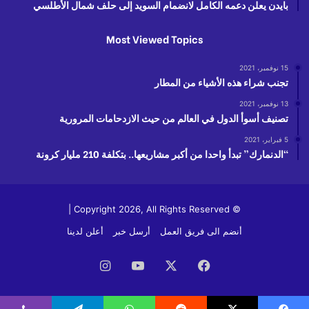
بايدن يعلن دعمه الكامل لانضمام السويد إلى حلف شمال الأطلسي
Most Viewed Topics
15 نوفمبر، 2021
تجنب شراء هذه الأشياء من المطار
13 نوفمبر، 2021
تصنيف أسوأ الدول في العالم من حيث الازدحامات المرورية
5 فبراير، 2021
“الدنمارك” تبدأ واحدا من أكبر مشاريعها.. بتكلفة 210 مليار كرونة
© Copyright 2026, All Rights Reserved |
أنضم الى فريق العمل
أرسل خبر
أعلن لدينا
فيسبوك
‫X
‫YouTube
انستقرام