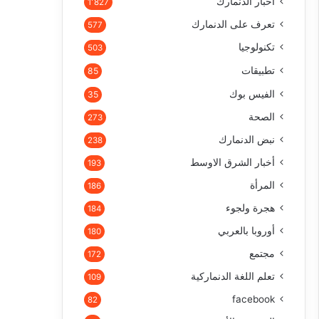
أخبار الدنمارك
1٬827
تعرف على الدنمارك
577
تكنولوجيا
503
تطبيقات
85
الفيس بوك
35
الصحة
273
نبض الدنمارك
238
أخبار الشرق الاوسط
193
المرأة
186
هجرة ولجوء
184
أوروبا بالعربي
180
مجتمع
172
تعلم اللغة الدنماركية
109
facebook
82