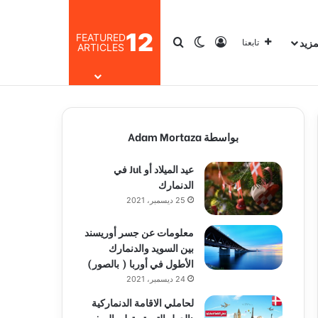
12
FEATURED
مزيد
تسجيل الدخول
بحث عن
الوضع المظلم
تابعنا
ARTICLES
بواسطة Adam Mortaza
عيد الميلاد أو Jul في
الدنمارك
25 ديسمبر، 2021
معلومات عن جسر أوريسند
بين السويد والدنمارك
الأطول في أوربا ( بالصور)
24 ديسمبر، 2021
لحاملي الاقامة الدنماركية
:الدول التي تستطيع السفر