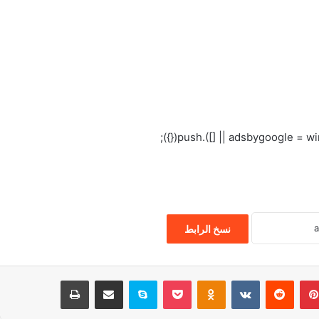
نسخ الرابط
بينتيريست
‏Reddit
‏VKontakte
Odnoklassniki
‫Pocket
سكايب
مشاركة عبر البريد
طباعة