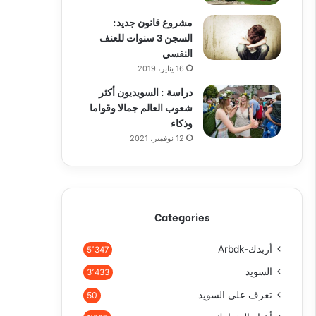
مشروع قانون جديد:
السجن 3 سنوات للعنف
النفسي
16 يناير، 2019
دراسة : السويديون أكثر
شعوب العالم جمالا وقواما
وذكاء
12 نوفمبر، 2021
Categories
أربدك-Arbdk
5٬347
السويد
3٬433
تعرف على السويد
50