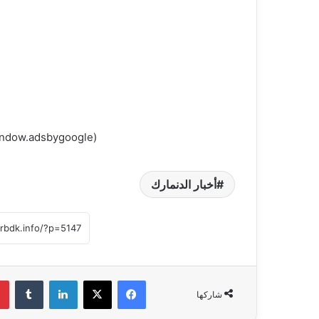
(adsbygoogle = window.adsbygoogle || []).push({});
أخبار الدنمارك
فيسبوك
‫X
لينكدإن
‏Tumblr
شاركها