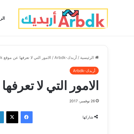
الر
الرئيسية
/
أربدك-Arbdk
/
الامور التي لا تعرفها عن موقع dba.dk
أربدك-Arbdk
الامور التي لا تعرفها عن 
26 نوفمبر، 2017
فيسبوك
‫X
شاركها