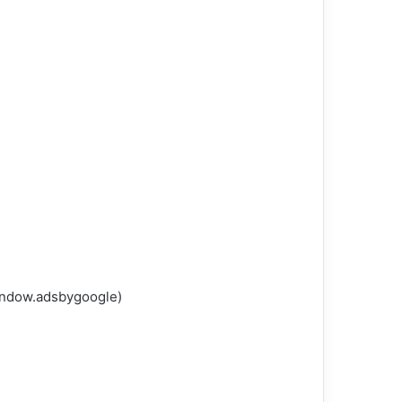
(adsbygoogle = window.adsbygoogle || []).push({});