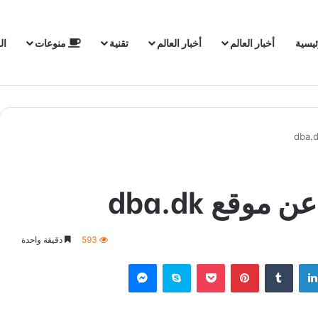
ئيسية
أخبار العالم
أخبار العالم
تقنية
منوعات
ال
موقع dba.dk
593
دقيقة واحدة
لينكدإن
‏Tumblr
بينتيريست
‫Pocket
سكايب
ماسنجر