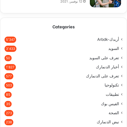
12 نوفمبر، 2021
Categories
أربدك-Arbdk
5٬347
السويد
3٬433
تعرف على السويد
50
أخبار الدنمارك
1٬827
تعرف على الدنمارك
577
تكنولوجيا
503
تطبيقات
85
الفيس بوك
35
الصحة
273
نبض الدنمارك
238