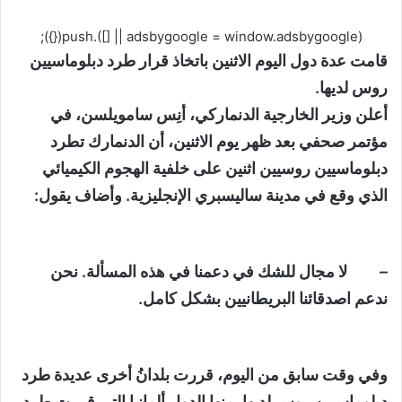
(adsbygoogle = window.adsbygoogle || []).push({});
قامت عدة دول اليوم الاثنين باتخاذ قرار طرد دبلوماسيين
روس لديها.
أعلن وزير الخارجية الدنماركي، أنِس سامويلسن، في
مؤتمر صحفي بعد ظهر يوم الاثنين، أن الدنمارك تطرد
دبلوماسيين روسيين اثنين على خلفية الهجوم الكيميائي
الذي وقع في مدينة ساليسبري الإنجليزية. وأضاف يقول:
– لا مجال للشك في دعمنا في هذه المسألة. نحن
ندعم اصدقائنا البريطانيين بشكل كامل.
وفي وقت سابق من اليوم، قررت بلدانُ أخرى عديدة طرد
دبلوماسيين روس لديها. منها الدول ألمانيا التي قررت طرد