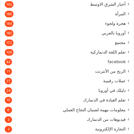
أخبار الشرق الاوسط
193
المرأة
186
هجرة ولجوء
184
أوروبا بالعربي
180
مجتمع
172
تعلم اللغة الدنماركية
109
facebook
82
الربح من الأنترنت
71
عملات رقمية
27
دليلك في أوروبا
24
تعلم القيادة في الدنمارك
15
معلومات مهمة لضمان النجاح العملي
6
فيديوهات من الدنمارك
3
التجارة الإلكترونية
3