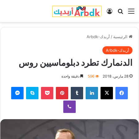
القائمة
بحث عن
تسجيل الدخول
الرئيسية
/
أربدك-Arbdk
أربدك-Arbdk
الدنمارك تطرد دبلوماسيين روس
28 مارس، 2018
596
دقيقة واحدة
فيسبوك
‫X
لينكدإن
‏Tumblr
بينتيريست
‫Pocket
سكايب
ماسنجر
ڤايبر