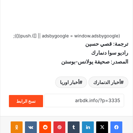
(adsbygoogle = window.adsbygoogle || []).push({});
ترجمة: قصي حسين
راديو سوا دنمارك
المصدر: صحيفة يولانس-بوستن
أخبار الدنمارك
أخبار اوربا
نسخ الرابط
فيسبوك
‫X
لينكدإن
‏Tumblr
بينتيريست
‏Reddit
‏VKontakte
Odnoklassniki