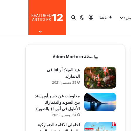
12
FEATURED
مزيد
تسجيل الدخول
بحث عن
الوضع المظلم
تابعنا
ARTICLES
بواسطة Adam Mortaza
عيد الميلاد أو Jul في
الدنمارك
25 ديسمبر، 2021
معلومات عن جسر أوريسند
بين السويد والدنمارك
الأطول في أوربا ( بالصور)
24 ديسمبر، 2021
لحاملي الاقامة الدنماركية
:الدول التي تستطيع السفر