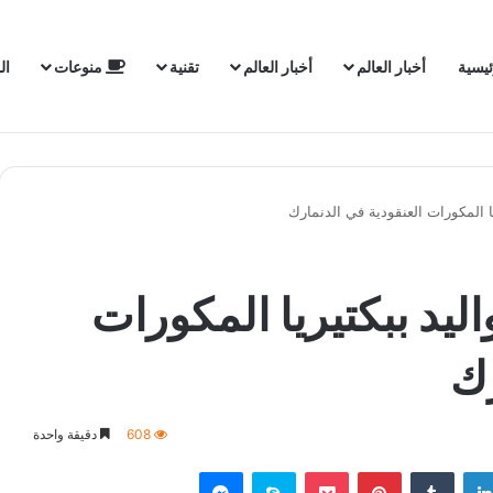
ئيسية
أخبار العالم
أخبار العالم
تقنية
منوعات
ال
يا المكورات العنقودية في الدنمارك
اليد ببكتيريا المكورات
رك
608
دقيقة واحدة
لينكدإن
‏Tumblr
بينتيريست
‫Pocket
سكايب
ماسنجر