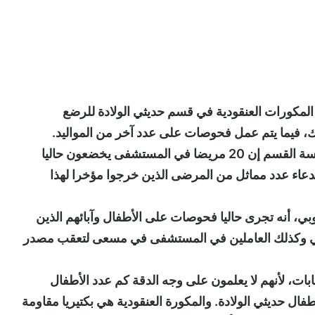
 المكورات العنقودية في قسم حديثي الولادة للرضع
، فيما يتم عمل فحوصات على عدد آخر من المواليد.
وقالت الاستشارية بيا سوندربي كريستنسن رئيسة القسم إن 20 مريضا في المستشفى يخضعون حاليا
دعاء عدد مماثل من المرضى الذين خرجوا مؤخرا لهذا
وبي، أنه تجرى حاليا فحوصات على الأطفال وآبائهم الذين
اضي وكذلك العاملين في المستشفى في مسعى لتعقب مصدر
بات، لأنهم لا يعلمون على وجه الدقة كم عدد الأطفال
أطفال حديثي الولادة. والمكورة العنقودية هي بكتيريا مقاومة