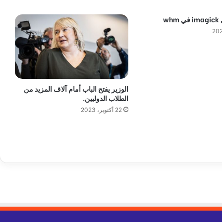
ي
غ
wh
ة
ا
ل
م
ا
ض
ي
الوزير يفتح الباب أمام آلاف المزيد من
-
الطلاب الدوليين.
d
22 أكتوبر، 2023
e
n
m
a
r
k