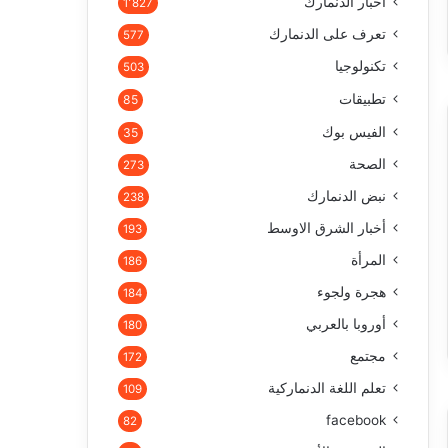
أخبار الدنمارك
1٬827
تعرف على الدنمارك
577
تكنولوجيا
503
تطبيقات
85
الفيس بوك
35
الصحة
273
نبض الدنمارك
238
أخبار الشرق الاوسط
193
المرأة
186
هجرة ولجوء
184
أوروبا بالعربي
180
مجتمع
172
تعلم اللغة الدنماركية
109
facebook
82