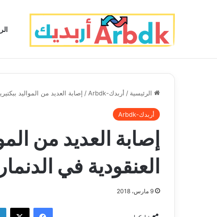
الر
الرئيسية
/
أربدك-Arbdk
/
إصابة العديد من المواليد ببكتير
أربدك-Arbdk
إصابة العديد من المو
العنقودية في الدنما
9 مارس، 2018
فيسبوك
‫X