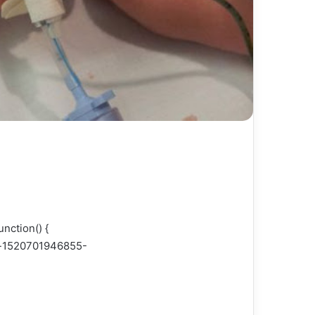
nction() {
ad-1520701946855-