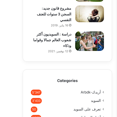
مشروع قانون جديد:
السجن 3 سنوات للعنف
النفسي
16 يناير، 2019
دراسة : السويديون أكثر
شعوب العالم جمالا وقواما
وذكاء
12 نوفمبر، 2021
Categories
أربدك-Arbdk
5٬347
السويد
3٬433
تعرف على السويد
50