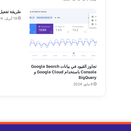
ل
د
طريقة تفعيل imagick في m
ن
19 أبريل، 2024
م
ا
ر
ك
تجاوز القيود في بيانات Google Search
Console باستخدام Google Cloud و
BigQuery
6 مايو، 2024