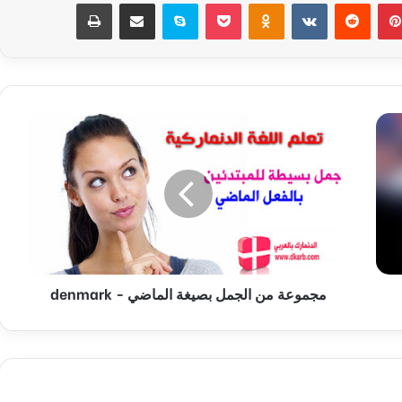
بينتيريست
‏Reddit
‏VKontakte
Odnoklassniki
‫Pocket
سكايب
مشاركة عبر البريد
طباعة
م
ج
م
و
ع
ة
م
ن
ا
مجموعة من الجمل بصيغة الماضي - denmark
ل
ج
م
ل
ب
ص