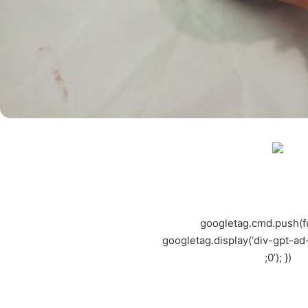
googletag.cmd.push(fu
googletag.display(‘div-gpt-
0’); });