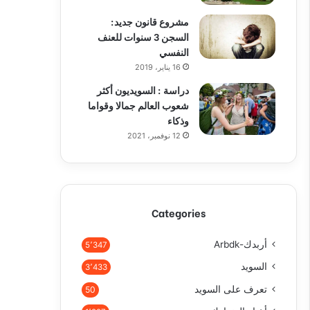
مشروع قانون جديد:
السجن 3 سنوات للعنف
النفسي
16 يناير، 2019
دراسة : السويديون أكثر
شعوب العالم جمالا وقواما
وذكاء
12 نوفمبر، 2021
Categories
أربدك-Arbdk
5٬347
السويد
3٬433
تعرف على السويد
50