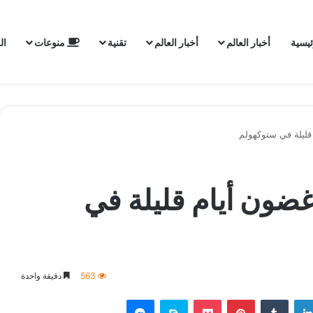
ئيسية
أخبار العالم
أخبار العالم
تقنية
منوعات
ال
قليلة في ستوكهولم
غضون أيام قليلة في
563
دقيقة واحدة
لينكدإن
‏Tumblr
بينتيريست
‫Pocket
سكايب
ماسنجر