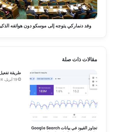
م
ا
ر
ك
وفد دنماركي يتوجه إلى موسكو دون هواتفه الذكي
ي
ي
ت
و
ج
ه
مقالات ذات صلة
إ
ل
طريقة تفعيل imagick في m
ى
19 أبريل، 2024
م
و
س
ك
و
د
و
ن
تجاوز القيود في بيانات Google Search
ه