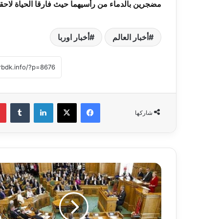
مضجرين بالدماء من رأسيهما حيث فارقا الحياة لاح
أخبار العالم
أخبار اوربا
فيسبوك
‫X
لينكدإن
‏Tumblr
شاركها
و
ف
د
د
ن