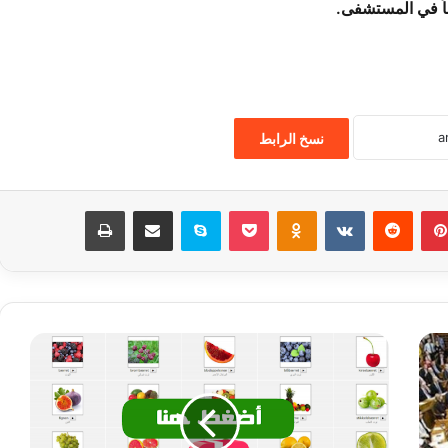
قاً في المستشفى.
نسخ الرابط
بينتيريست
‏Reddit
‏VKontakte
Odnoklassniki
‫Pocket
سكايب
مشاركة عبر البريد
طباعة
أ
س
م
ا
ء