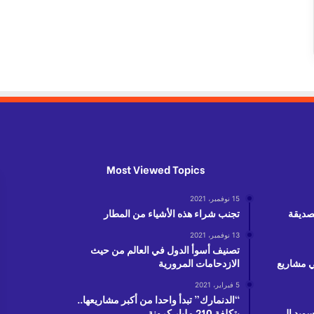
Most Viewed Topics
15 نوفمبر، 2021
لصديقة
تجنب شراء هذه الأشياء من المطار
13 نوفمبر، 2021
تصنيف أسوأ الدول في العالم من حيث
دولار في مشاريع
الازدحامات المرورية
5 فبراير، 2021
“الدنمارك” تبدأ واحدا من أكبر مشاريعها..
سويد إلى
بتكلفة 210 مليار كرونة