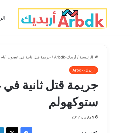
الر
الرئيسية
/
أربدك-Arbdk
/
جريمة قتل ثانية في غضون أيام 
أربدك-Arbdk
جريمة قتل ثانية في 
ستوكهولم
9 مارس، 2017
فيسبوك
‫X