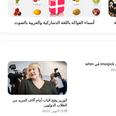
ا
ل
ف
و
ة
أسماء الفواكه باللغة الدنماركية والعربية بالصوت
ا
ك
ه
ب
ا
ل
ل
غ
wh
ة
ا
ل
د
ن
م
ا
الوزير يفتح الباب أمام آلاف المزيد من
ر
الطلاب الدوليين.
ك
22 أكتوبر، 2023
ي