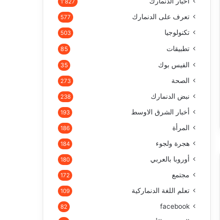
أخبار الدنمارك
1٬827
تعرف على الدنمارك
577
تكنولوجيا
503
تطبيقات
85
الفيس بوك
35
الصحة
273
نبض الدنمارك
238
أخبار الشرق الاوسط
193
المرأة
186
هجرة ولجوء
184
أوروبا بالعربي
180
مجتمع
172
تعلم اللغة الدنماركية
109
facebook
82