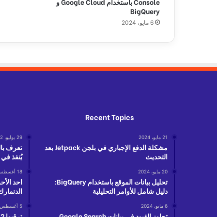
Console باستخدام Google Cloud و
و
BigQuery
ا
6 مايو، 2024
ت
ف
ه
ا
ل
ذ
ك
ي
ة
Recent Topics
21 مايو، 2024
29 يوليو، 2022
مشكلة الدفع الإجباري في بلجن Jetpack بعد
التحديث
يُنفذ في
20 مايو، 2024
18 أغسطس، 2017
تحليل بيانات الموقع باستخدام BigQuery:
احد الأح
دليل شامل للأوامر التحليلية
الدنمارك
6 مايو، 2024
5 أغسطس، 2022
تجاوز القيود في بيانات Google Search