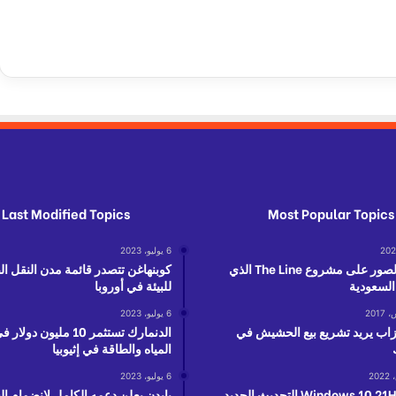
ة
و
ا
ل
ع
ر
ب
ي
ة
ب
ا
Last Modified Topics
Most Popular Topics
ل
ص
6 يوليو، 2023
و
تعرف بالصور على مشروع The Line الذي
كوبنهاغن تتصدر قائمة مدن النقل ا
ت
 السعودية
للبيئة في أوروبا
6 يوليو، 2023
زاب يريد تشريع بيع الحشيش في
الدنمارك تستثمر 10 مليون 
المياه والطاقة في إثيوبيا
6 يوليو، 2023
ترقبوا Windows 10 21H2 التحديث الجديد
بايدن يعلن دعمه الكامل لانضمام ال