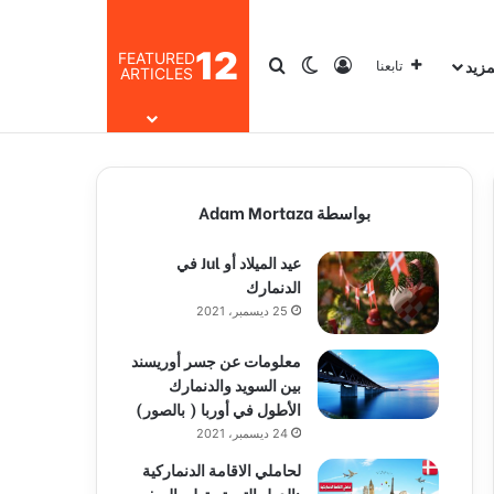
12
FEATURED
مزيد
تسجيل الدخول
بحث عن
الوضع المظلم
تابعنا
ARTICLES
بواسطة Adam Mortaza
عيد الميلاد أو Jul في
الدنمارك
25 ديسمبر، 2021
معلومات عن جسر أوريسند
بين السويد والدنمارك
الأطول في أوربا ( بالصور)
24 ديسمبر، 2021
لحاملي الاقامة الدنماركية
:الدول التي تستطيع السفر