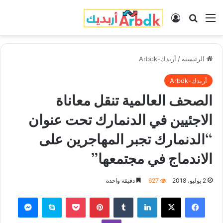
القائمة
بحث عن
تسجيل الدخول
الرئيسية
/
أربدك-Arbdk
أربدك-Arbdk
الصحف العالمية تنقل معاناة
الاجئيين في الدنمارك تحت عنوان
“الدنمارك تجبر المهاجرين على
الاندماج في مجتمعها”
2 يوليو، 2018
627
دقيقة واحدة
فيسبوك
‫X
لينكدإن
‏Tumblr
بينتيريست
‫Pocket
سكايب
ماسنجر
ڤايبر