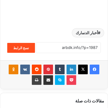
أخبار الدنمارك
نسخ الرابط
فيسبوك
‫X
لينكدإن
‏Tumblr
بينتيريست
‏Reddit
‏VKontakte
Odnoklassniki
‫Pocket
سكايب
مشاركة عبر البريد
طباعة
مقالات ذات صلة