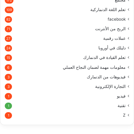
مجتمع
172
تعلم اللغة الدنماركية
109
facebook
82
الربح من الأنترنت
71
عملات رقمية
27
دليلك في أوروبا
24
تعلم القيادة في الدنمارك
15
معلومات مهمة لضمان النجاح العملي
6
فيديوهات من الدنمارك
3
التجارة الإلكترونية
3
فيديو
1
تقنية
1
Z
1