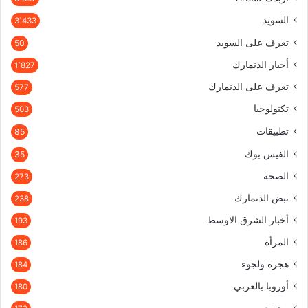
السويد
3٬433
تعرف على السويد
50
أخبار الدنمارك
1٬827
تعرف على الدنمارك
577
تكنولوجيا
503
تطبيقات
85
الفيس بوك
35
الصحة
273
نبض الدنمارك
238
أخبار الشرق الاوسط
193
المرأة
186
هجرة ولجوء
184
أوروبا بالعربي
180