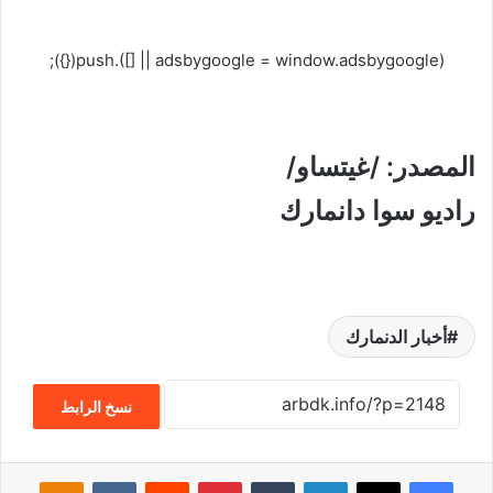
(adsbygoogle = window.adsbygoogle || []).push({});
المصدر: /غيتساو/
راديو سوا دانمارك
أخبار الدنمارك
نسخ الرابط
فيسبوك
‫X
لينكدإن
‏Tumblr
بينتيريست
‏Reddit
‏VKontakte
Odnoklassniki