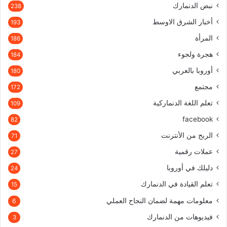
نبض الدنمارك
238
أخبار الشرق الاوسط
193
المرأة
186
هجرة ولجوء
184
أوروبا بالعربي
180
مجتمع
172
تعلم اللغة الدنماركية
109
facebook
82
الربح من الأنترنت
71
عملات رقمية
27
دليلك في أوروبا
24
تعلم القيادة في الدنمارك
15
معلومات مهمة لضمان النجاح العملي
6
فيديوهات من الدنمارك
3