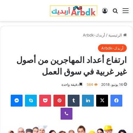
القائمة
بحث عن
تسجيل الدخول
الرئيسية
/
أربدك-Arbdk
أربدك-Arbdk
ارتفاع أعداد المهاجرين من أصول
غير غربية في سوق العمل
16 يونيو، 2018
564
دقيقة واحدة
فيسبوك
‫X
لينكدإن
‏Tumblr
بينتيريست
‫Pocket
سكايب
ماسنجر
ڤايبر