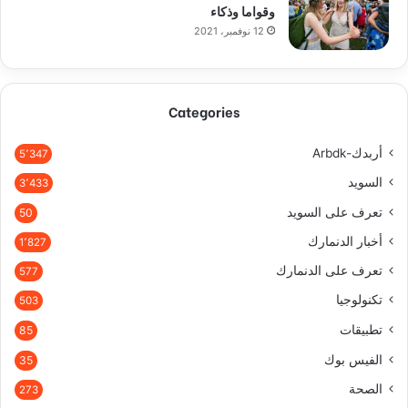
وقواما وذكاء
12 نوفمبر، 2021
Categories
أربدك-Arbdk
5٬347
السويد
3٬433
تعرف على السويد
50
أخبار الدنمارك
1٬827
تعرف على الدنمارك
577
تكنولوجيا
503
تطبيقات
85
الفيس بوك
35
الصحة
273