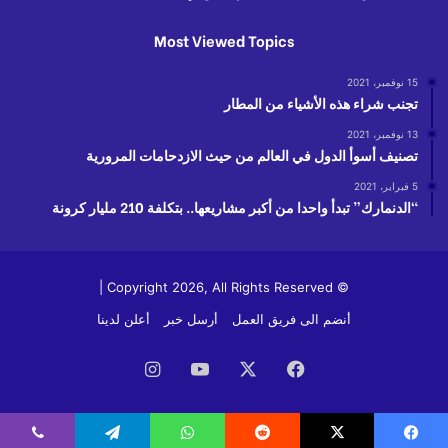
Most Viewed Topics
15 نوفمبر، 2021
تجنب شراء هذه الأشياء من المطار
13 نوفمبر، 2021
تصنيف أسوأ الدول في العالم من حيث الازدحامات المرورية
5 فبراير، 2021
“الدنمارك” تبدأ واحدا من أكبر مشاريعها.. بتكلفة 210 مليار كرونة
© Copyright 2026, All Rights Reserved |
أنضم الى فريق العمل
أرسل خبر
أعلن لدينا
فيسبوك
‫X
‫YouTube
انستقرام