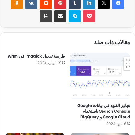
‫Pocket
سكايب
مشاركة عبر البريد
طباعة
مقالات ذات صلة
طريقة تفعيل imagick في whm
19 أبريل، 2024
تجاوز القيود في بيانات Google
Search Console باستخدام
Google Cloud و BigQuery
6 مايو، 2024