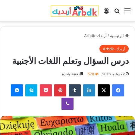
القائمة
بحث عن
تسجيل الدخول
الرئيسية
/
أربدك-Arbdk
أربدك-Arbdk
درس السؤال وتعلم اللغات الأجنبية
22 يوليو، 2016
578
دقيقة واحدة
فيسبوك
‫X
لينكدإن
‏Tumblr
بينتيريست
‫Pocket
سكايب
ماسنجر
ڤايبر