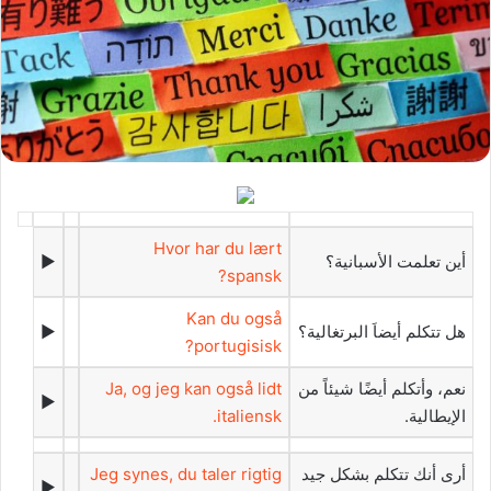
Hvor har du lært
‫أين تعلمت الأسبانية؟‬
►
spansk?
Kan du også
‫هل تتكلم أيضاَ البرتغالية؟‬
►
portugisisk?
‫نعم، وأتكلم أيضًا شيئاً من
Ja, og jeg kan også lidt
►
الإيطالية.‬
italiensk.
‫أرى أنك تتكلم بشكل جيد
Jeg synes, du taler rigtig
►