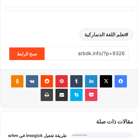
تعلم اللغة الدنماركية
نسخ الرابط
فيسبوك
‫X
لينكدإن
‏Tumblr
بينتيريست
‏Reddit
‏VKontakte
Odnoklassniki
‫Pocket
سكايب
مشاركة عبر البريد
طباعة
مقالات ذات صلة
طريقة تفعيل imagick في whm