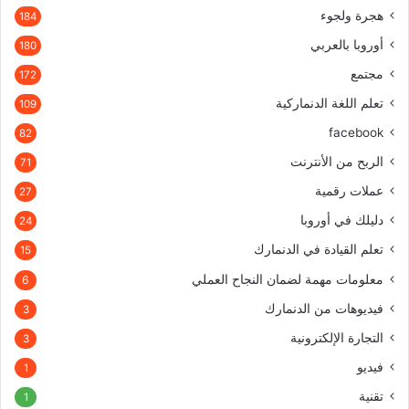
هجرة ولجوء
184
أوروبا بالعربي
180
مجتمع
172
تعلم اللغة الدنماركية
109
facebook
82
الربح من الأنترنت
71
عملات رقمية
27
دليلك في أوروبا
24
تعلم القيادة في الدنمارك
15
معلومات مهمة لضمان النجاح العملي
6
فيديوهات من الدنمارك
3
التجارة الإلكترونية
3
فيديو
1
تقنية
1