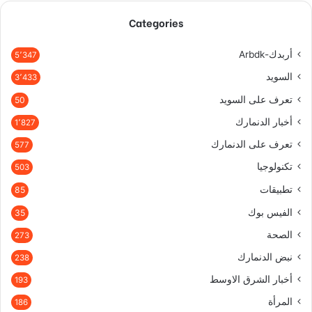
Categories
أربدك-Arbdk
5٬347
السويد
3٬433
تعرف على السويد
50
أخبار الدنمارك
1٬827
تعرف على الدنمارك
577
تكنولوجيا
503
تطبيقات
85
الفيس بوك
35
الصحة
273
نبض الدنمارك
238
أخبار الشرق الاوسط
193
المرأة
186