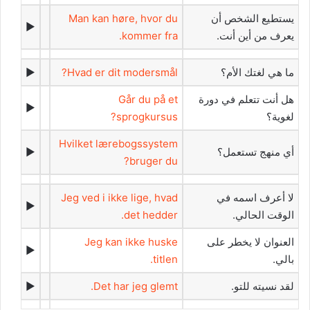
‫يستطيع الشخص أن
Man kan høre, hvor du
►
يعرف من أين أنت.‬
kommer fra.
‫ما هي لغتك الأم؟‬
Hvad er dit modersmål?
►
‫هل أنت تتعلم في دورة
Går du på et
►
لغوية؟‬
sprogkursus?
Hvilket lærebogssystem
‫أي منهج تستعمل؟‬
►
bruger du?
‫لا أعرف اسمه في
Jeg ved i ikke lige, hvad
►
الوقت الحالي.‬
det hedder.
‫العنوان لا يخطر على
Jeg kan ikke huske
►
بالي.‬
titlen.
‫لقد نسيته للتو.‬
Det har jeg glemt.
►