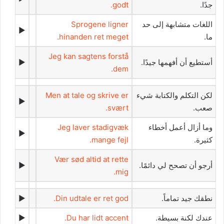
جدًا.‬
godt.
‫اللغات متشابهة إلى حد
Sprogene ligner
►
ما.‬
hinanden ret meget.
Jeg kan sagtens forstå
‫أستطيع أن أفهمها جيدًا.‬
►
dem.
‫لكن التكلم والكتابة شيء
Men at tale og skrive er
►
صعب.‬
svært.
‫وما أزال أعمل أخطاء
Jeg laver stadigvæk
►
كثيرة.‬
mange fejl.
Vær sød altid at rette
‫أرجو أن تصحح لي دائمًا.‬
►
mig.
‫نطقك جيد تماماً.‬
Din udtale er ret god.
►
‫عندك لكنة بسيطة.‬
Du har lidt accent.
►