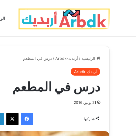
الر
الرئيسية
/
أربدك-Arbdk
/
درس في المطعم
أربدك-Arbdk
درس في المطعم
21 يوليو، 2016
فيسبوك
‫X
شاركها