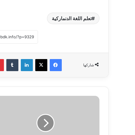
تعلم اللغة الدنماركية
فيسبوك
‫X
لينكدإن
‏Tumblr
شاركها
ا
ح
ص
ل
ع
ل