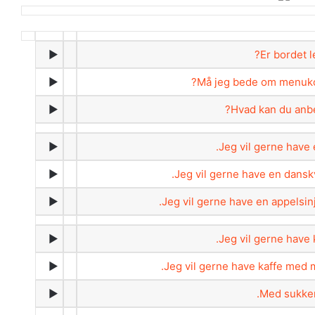
►
Er bordet le
►
Må jeg bede om menuko
►
Hvad kan du anbe
►
Jeg vil gerne have e
►
Jeg vil gerne have en dansk
►
Jeg vil gerne have en appelsinj
►
Jeg vil gerne have k
►
Jeg vil gerne have kaffe med 
►
Med sukker,