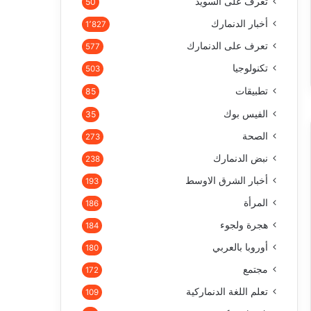
تعرف على السويد
50
أخبار الدنمارك
1٬827
تعرف على الدنمارك
577
تكنولوجيا
503
تطبيقات
85
الفيس بوك
35
الصحة
273
نبض الدنمارك
238
أخبار الشرق الاوسط
193
المرأة
186
هجرة ولجوء
184
أوروبا بالعربي
180
مجتمع
172
تعلم اللغة الدنماركية
109