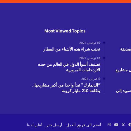
Most Viewed Topics
15 نوفمبر، 2021
لصديقة
تجنب شراء هذه الأشياء من المطار
13 نوفمبر، 2021
تصنيف أسوأ الدول في العالم من حيث
دولار في مشاريع
الازدحامات المرورية
5 فبراير، 2021
“الدنمارك” تبدأ واحدا من أكبر مشاريعها..
سويد إلى
بتكلفة 210 مليار كرونة
‫X
فيسبوك
‫YouTube
انستقرام
أنضم الى فريق العمل
أرسل خبر
أعلن لدينا