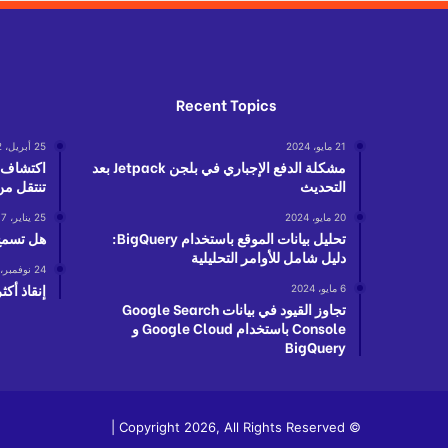
Recent Topics
21 مايو، 2024
25 أبريل، 2022
مشكلة الدفع الإجباري في بلجن Jetpack بعد
اكتشاف مث
التحديث
تنتقل من
20 مايو، 2024
25 يناير، 2017
تحليل بيانات الموقع باستخدام BigQuery:
هل تسمح 
دليل شامل للأوامر التحليلية
24 نوفمبر، 2021
إنقاذ أكثر من 400 مها
6 مايو، 2024
تجاوز القيود في بيانات Google Search
Console باستخدام Google Cloud و
BigQuery
© Copyright 2026, All Rights Reserved |