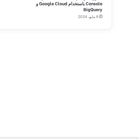
Console باستخدام Google Cloud و
م
BigQuery
ا
6 مايو، 2024
ر
ك
ب
ش
ك
ل
ي
و
م
ي