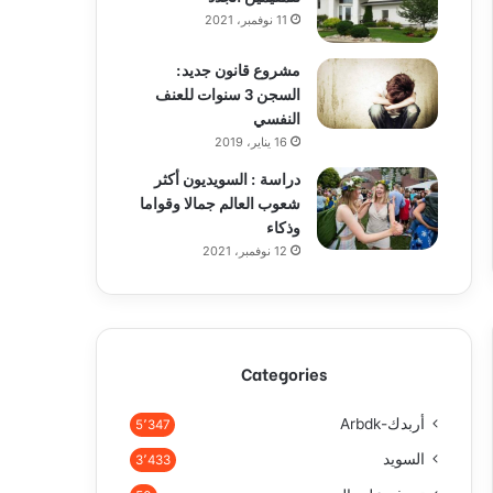
11 نوفمبر، 2021
مشروع قانون جديد:
السجن 3 سنوات للعنف
النفسي
16 يناير، 2019
دراسة : السويديون أكثر
شعوب العالم جمالا وقواما
وذكاء
12 نوفمبر، 2021
Categories
أربدك-Arbdk
5٬347
السويد
3٬433