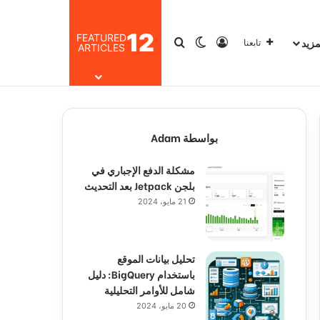
12
FEATURED
مزيد
تسجيل الدخول
بحث عن
الوضع المظلم
تابعنا
ARTICLES
بواسطة Adam
مشكلة الدفع الإجباري في
بلجن Jetpack بعد التحديث
21 مايو، 2024
تحليل بيانات الموقع
باستخدام BigQuery: دليل
شامل للأوامر التحليلية
20 مايو، 2024