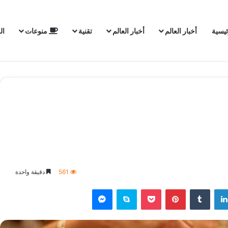
ئيسية
أخبار العالم
أخبار العالم
تقنية
منوعات
ال
561
دقيقة واحدة
لينكدإن
‏Tumblr
بينتيريست
‫Pocket
سكايب
ماسنجر