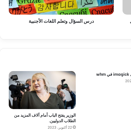
ؤ
ا
ل
درس السؤال وتعلم اللغات الأجنبية
و
ت
ع
ل
م
ا
ل
ل
غ
wh
ا
ت
ا
ل
أ
ج
ن
الوزير يفتح الباب أمام آلاف المزيد من
ب
الطلاب الدوليين.
ي
22 أكتوبر، 2023
ة