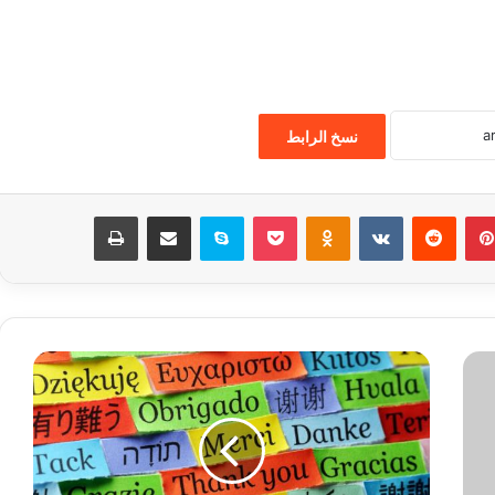
نسخ الرابط
بينتيريست
‏Reddit
‏VKontakte
Odnoklassniki
‫Pocket
سكايب
مشاركة عبر البريد
طباعة
د
ر
س
ا
ل
س