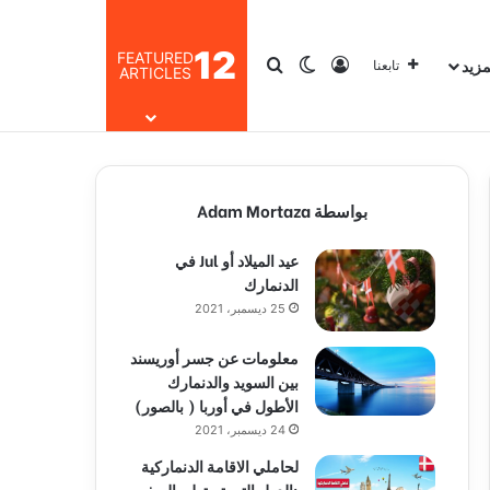
12
FEATURED
مزيد
تسجيل الدخول
بحث عن
الوضع المظلم
تابعنا
ARTICLES
بواسطة Adam Mortaza
عيد الميلاد أو Jul في
الدنمارك
25 ديسمبر، 2021
معلومات عن جسر أوريسند
بين السويد والدنمارك
الأطول في أوربا ( بالصور)
24 ديسمبر، 2021
لحاملي الاقامة الدنماركية
:الدول التي تستطيع السفر