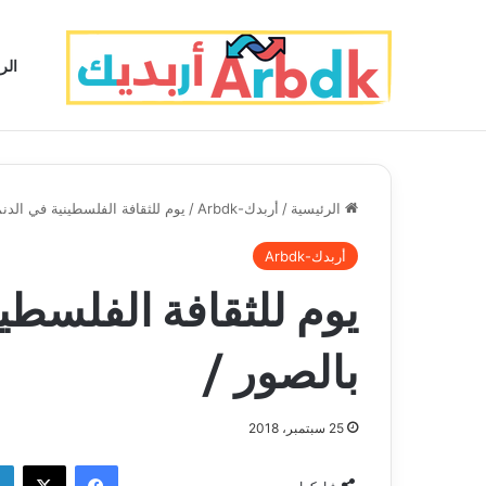
الر
الرئيسية
/
أربدك-Arbdk
/
يوم للثقافة الفلسطينية في الدنم
أربدك-Arbdk
يوم للثقافة الفلسطي
بالصور /
25 سبتمبر، 2018
فيسبوك
‫X