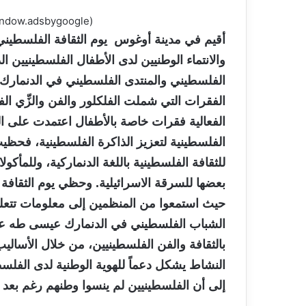
(adsbygoogle = window.adsbygoogle || []).push({});
أقيم في مدينة أوغوس يوم الثقافة الفلسطيني، ل
والانتماء الوطنيين لدى الأطفال الفلسطينيين ا
الفلسطيني والمنتدى الفلسطيني في الدنمارك، 
الفقرات التي شملت الفلكلور والفن والزِّي ا
الفعالية فقرات خاصة بالأطفال اعتمدت على ال
الفلسطينية لتعزيز الذاكرة الفلسطينية، فح
للثقافة الفلسطينية باللغة الدنماركية، وللمأكو
بعضها للسرقة الاسرائيلية. وحظي يوم الثقافة ب
حيث استمعوا من المنظمين إلى معلومات تتعلق
الشباب الفلسطيني في الدنمارك عيسى طه على أ
بالثقافة والفن الفلسطينيين، من خلال الأسال
النشاط يشكل دعماً للهوية الوطنية لدى الفلسطي
إلى أن الفلسطينيين لم ينسوا وطنهم رغم بعد ا