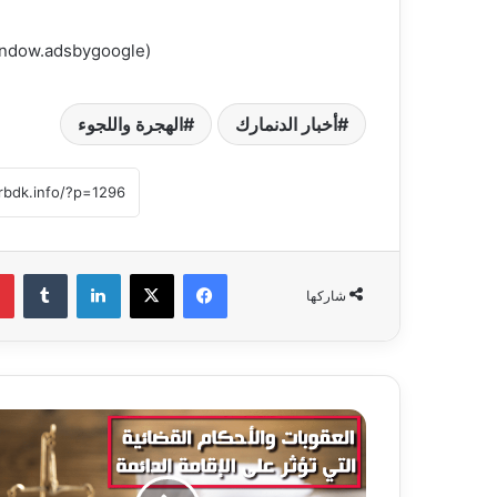
(adsbygoogle = window.adsbygoogle || []).push({});
أخبار الدنمارك
الهجرة واللجوء
فيسبوك
‫X
لينكدإن
‏Tumblr
شاركها
ا
ل
ع
ق