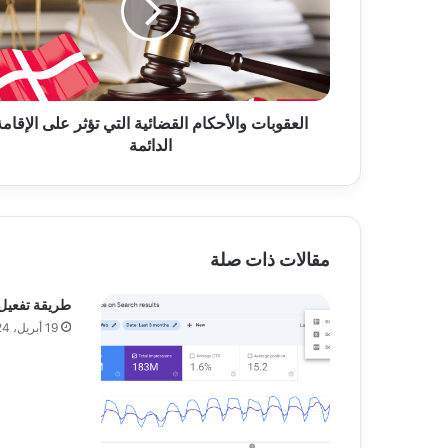
و
ب
ا
ت
و
العقوبات والأحكام القضائية التي تؤثر على الإقامة
ا
الدائمة
ل
أ
ح
ك
ا
م
مقالات ذات صلة
ا
ل
طريقة تفعيل imagick في m
ق
19 أبريل، 2024
ض
ا
ئ
ي
ة
ا