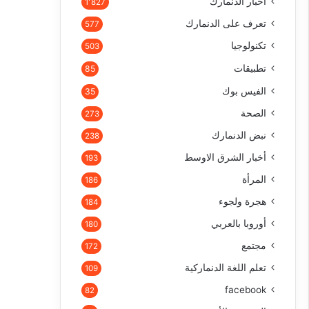
أخبار الدنمارك
1٬827
تعرف على الدنمارك
577
تكنولوجيا
503
تطبيقات
85
الفيس بوك
35
الصحة
273
نبض الدنمارك
238
أخبار الشرق الاوسط
193
المرأة
186
هجرة ولجوء
184
أوروبا بالعربي
180
مجتمع
172
تعلم اللغة الدنماركية
109
facebook
82