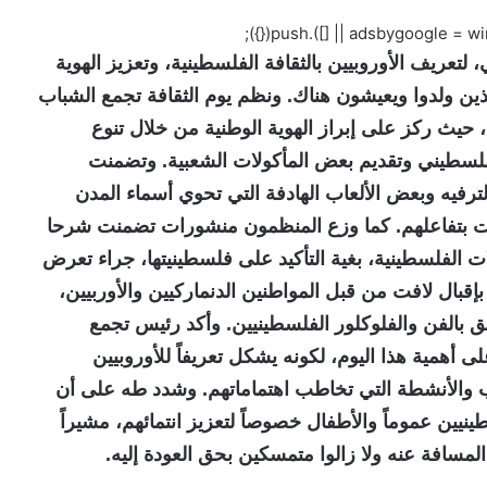
تعريف الأوروبيين بالثقافة الفلسطينية، وتعزيز الهوية
لذين ولدوا ويعيشون هناك. ونظم يوم الثقافة تجمع الشباب
حيث ركز على إبراز الهوية الوطنية من خلال تنوع
لفلسطيني وتقديم بعض المأكولات الشعبية. وتضمنت
ترفيه وبعض الألعاب الهادفة التي تحوي أسماء المدن
ظيت بتفاعلهم. كما وزع المنظمون منشورات تضمنت شرحا
لات الفلسطينية، بغية التأكيد على فلسطينيتها، جراء تعرض
إقبال لافت من قبل المواطنين الدنماركيين والأوربيين،
 بالفن والفلوكلور الفلسطينيين. وأكد رئيس تجمع
همية هذا اليوم، لكونه يشكل تعريفاً للأوروبيين
يب والأنشطة التي تخاطب اهتماماتهم. وشدد طه على أن
نيين عموماً والأطفال خصوصاً لتعزيز انتمائهم، مشيراً
لمسافة عنه ولا زالوا متمسكين بحق العودة إليه.