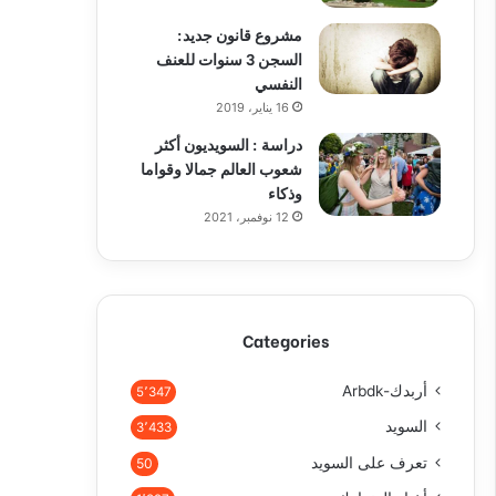
مشروع قانون جديد:
السجن 3 سنوات للعنف
النفسي
16 يناير، 2019
دراسة : السويديون أكثر
شعوب العالم جمالا وقواما
وذكاء
12 نوفمبر، 2021
Categories
أربدك-Arbdk
5٬347
السويد
3٬433
تعرف على السويد
50