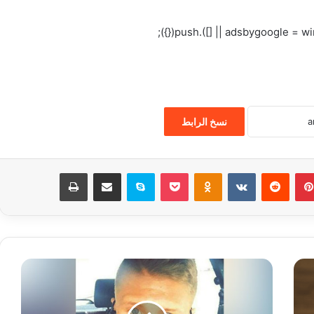
نسخ الرابط
بينتيريست
‏Reddit
‏VKontakte
Odnoklassniki
‫Pocket
سكايب
مشاركة عبر البريد
طباعة
ا
ل
ا
ن