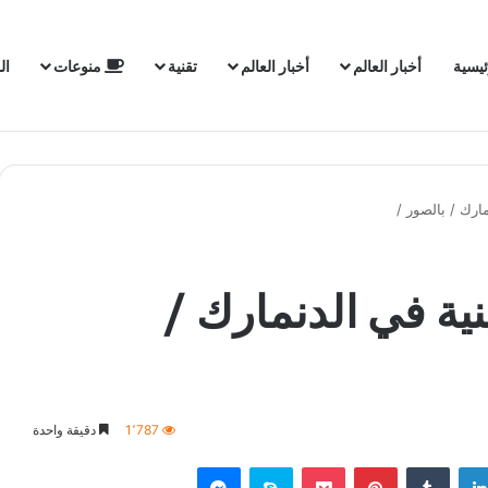
ئيسية
أخبار العالم
أخبار العالم
تقنية
منوعات
ال
ارك / بالصور /
نية في الدنمارك /
1٬787
دقيقة واحدة
لينكدإن
‏Tumblr
بينتيريست
‫Pocket
سكايب
ماسنجر