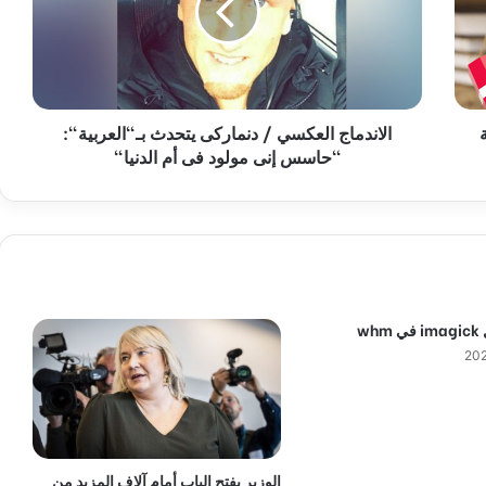
د
م
ا
ج
ا
الاندماج العكسي / دنماركى يتحدث بـ"العربية":
ل
"حاسس إنى مولود فى أم الدنيا"
ع
ك
س
ي
/
د
ن
م
wh
ا
ر
ك
ى
ي
ت
ح
الوزير يفتح الباب أمام آلاف المزيد من