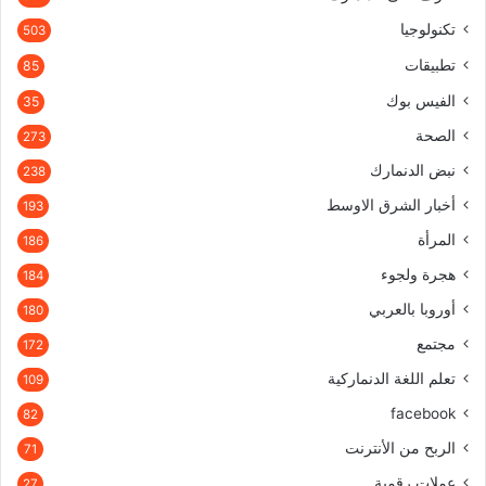
تكنولوجيا
503
تطبيقات
85
الفيس بوك
35
الصحة
273
نبض الدنمارك
238
أخبار الشرق الاوسط
193
المرأة
186
هجرة ولجوء
184
أوروبا بالعربي
180
مجتمع
172
تعلم اللغة الدنماركية
109
facebook
82
الربح من الأنترنت
71
عملات رقمية
27