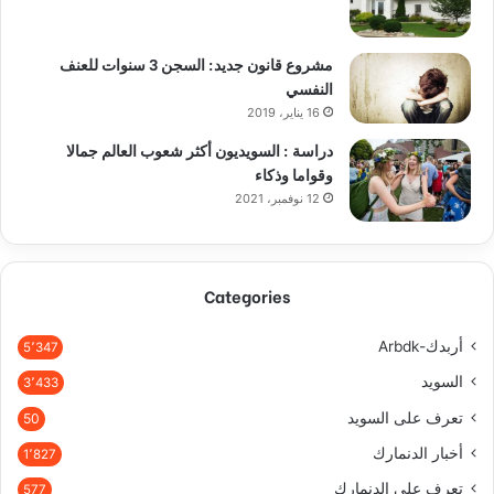
مشروع قانون جديد: السجن 3 سنوات للعنف
النفسي
16 يناير، 2019
دراسة : السويديون أكثر شعوب العالم جمالا
وقواما وذكاء
12 نوفمبر، 2021
Categories
أربدك-Arbdk
5٬347
السويد
3٬433
تعرف على السويد
50
أخبار الدنمارك
1٬827
تعرف على الدنمارك
577