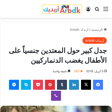
القائمة
بحث عن
تسجيل الدخول
الرئيسية
/
أربدك-Arbdk
أربدك-Arbdk
جدل كبير حول المعتدين جنسياً على
الأطفال يغضب الدنماركيين
5 أبريل، 2018
562
دقيقة واحدة
فيسبوك
‫X
لينكدإن
‏Tumblr
بينتيريست
‫Pocket
سكايب
ماسنجر
ڤايبر