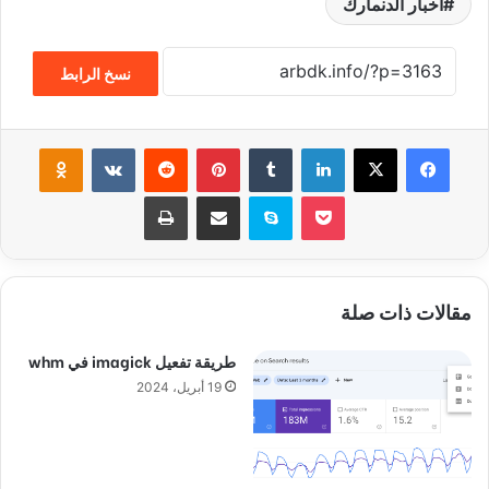
أخبار الدنمارك
نسخ الرابط
فيسبوك
‫X
لينكدإن
‏Tumblr
بينتيريست
‏Reddit
‏VKontakte
Odnoklassniki
‫Pocket
سكايب
مشاركة عبر البريد
طباعة
مقالات ذات صلة
طريقة تفعيل imagick في whm
19 أبريل، 2024