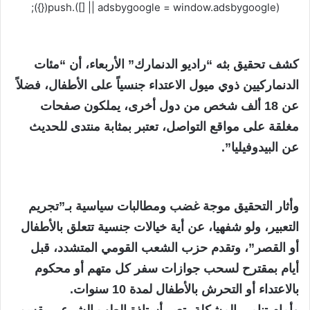
(adsbygoogle = window.adsbygoogle || []).push({});
كشف تحقيق بثه “راديو الدنمارك” الأربعاء، أن “مئات
الدنماركيين ذوي ميول الاعتداء جنسياً على الأطفال، فضلاً
عن 18 ألف شخص من دول أخرى، يملكون صفحات
مغلقة على مواقع التواصل، تعتبر بمثابة منتدى للحديث
عن البيدوفيليا”.
وأثار التحقيق موجة غضب ومطالبات سياسية بـ”تجريم
التعبير، ولو شفهيا، عن أية خيالات جنسية تتعلق بالأطفال
أو القصر”، وتقدم حزب الشعب القومي المتشدد، قبل
أيام بمقترح لسحب جوازات سفر كل متهم أو محكوم
بالاعتداء أو التحرش بالأطفال لمدة 10 سنوات.