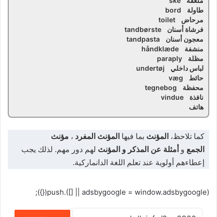
ملعقة ske
طاولة bord
مرحاض toilet
فرشاة أسنان tandbørste
معجون أسنان tandpasta
منشفة håndklæde
مظلة paraply
لباس داخلي undertøj
حائط væg
محفظة tegnebog
نافذة vindue
هاتف
كما تلاحظ،
المؤنث
بما فيها
المؤنث المفرد
،
مؤنث
الجمع
و
أمثلة عن المذكر و المؤنث
لهم دور مهم. لذلك يجب
إعطاءهم أولوية عند تعلم اللغة الدانماركية
.
(adsbygoogle = window.adsbygoogle || []).push({});