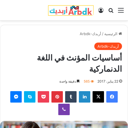
القائمة
بحث عن
تسجيل الدخول
الرئيسية
/
أربدك-Arbdk
أربدك-Arbdk
أساسيات المؤنث في اللغة
الدنماركية
22 يناير، 2017
565
دقيقة واحدة
فيسبوك
‫X
لينكدإن
‏Tumblr
بينتيريست
‫Pocket
سكايب
ماسنجر
ڤايبر