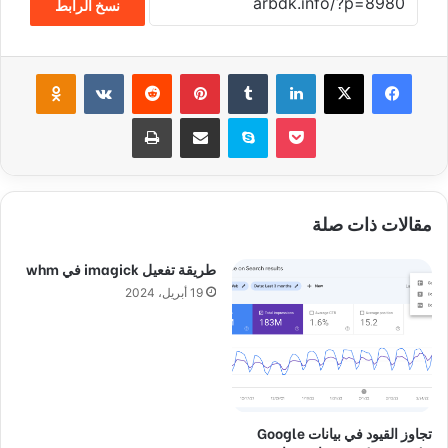
نسخ الرابط
فيسبوك
‫X
لينكدإن
‏Tumblr
بينتيريست
‏Reddit
‏VKontakte
Odnoklassniki
‫Pocket
سكايب
مشاركة عبر البريد
طباعة
مقالات ذات صلة
طريقة تفعيل imagick في whm
19 أبريل، 2024
تجاوز القيود في بيانات Google