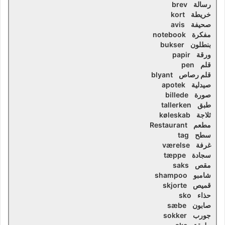
رسالة brev
خريطة kort
صحيفة avis
مفكرة notebook
بنطلون bukser
ورقة papir
قلم pen
قلم رصاص blyant
صيدلية apotek
صورة billede
طبق tallerken
ثلاجة køleskab
مطعم Restaurant
سطح tag
غرفة værelse
سجادة tæppe
مقص saks
شامبو shampoo
قميص skjorte
حذاء sko
صابون sæbe
جورب sokker