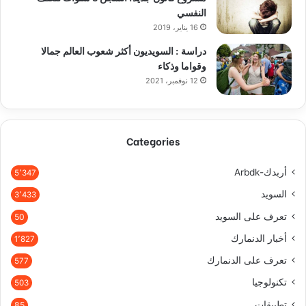
النفسي
16 يناير، 2019
دراسة : السويديون أكثر شعوب العالم جمالا
وقواما وذكاء
12 نوفمبر، 2021
Categories
أربدك-Arbdk
5٬347
السويد
3٬433
تعرف على السويد
50
أخبار الدنمارك
1٬827
تعرف على الدنمارك
577
تكنولوجيا
503
تطبيقات
85