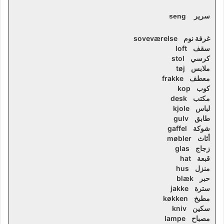
سرير seng
غرفة نوم soveværelse
سقف loft
كرسي stol
ملابس tøj
معطف frakke
كوب kop
مكتب desk
لباس kjole
طابق gulv
شوكة gaffel
أثاث møbler
زجاج glas
قبعة hat
منزل hus
حبر blæk
سترة jakke
مطبخ køkken
سكين kniv
مصباح lampe