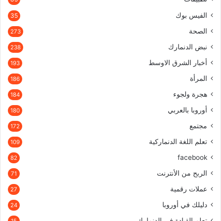
الفيس بوك
35
الصحة
273
نبض الدنمارك
238
أخبار الشرق الاوسط
193
المرأة
186
هجرة ولجوء
184
أوروبا بالعربي
180
مجتمع
172
تعلم اللغة الدنماركية
109
facebook
82
الربح من الأنترنت
71
عملات رقمية
27
دليلك في أوروبا
24
تعلم القيادة في الدنمارك
15