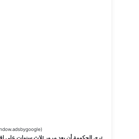
(adsbygoogle = window.adsbygoogle || []).push({});
ترى الحكومة أن بعد مرور ثلاث سنوات على إقام