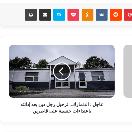
بينتيريست
‏Reddit
‏VKontakte
Odnoklassniki
‫Pocket
سكايب
مشاركة عبر البريد
طباعة
ع
ا
ج
ل
:
ا
ل
د
ن
عاجل : الدنمارك.. ترحيل رجل دين بعد إدانته
م
باعتداءات جنسية على قاصرين
ا
ر
ك
.