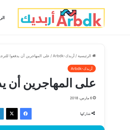
الر
الرئيسية
/
أربدك-Arbdk
/
على المهاجرين أن يدفعوا للترجم
أربدك-Arbdk
على المهاجرين أن يد
6 مارس، 2018
فيسبوك
‫X
شاركها