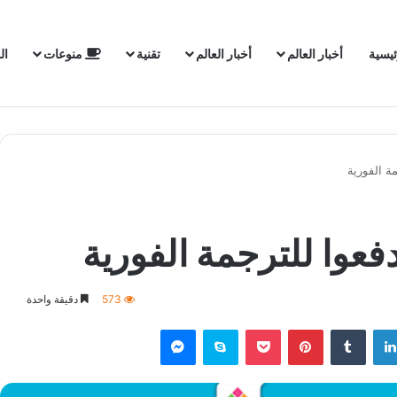
ئيسية
أخبار العالم
أخبار العالم
تقنية
منوعات
ال
ة الفورية
فعوا للترجمة الفورية
573
دقيقة واحدة
لينكدإن
‏Tumblr
بينتيريست
‫Pocket
سكايب
ماسنجر