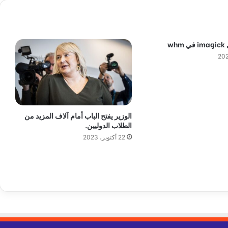
.
ت
ر
ح
wh
ي
ل
ر
ج
ل
د
ي
الوزير يفتح الباب أمام آلاف المزيد من
ن
الطلاب الدوليين.
ب
22 أكتوبر، 2023
ع
د
إ
د
ا
ن
ت
ه