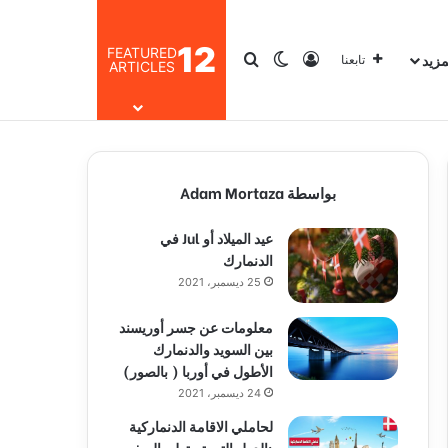
12
FEATURED
مزيد
تسجيل الدخول
بحث عن
الوضع المظلم
تابعنا
ARTICLES
بواسطة Adam Mortaza
عيد الميلاد أو Jul في
الدنمارك
25 ديسمبر، 2021
معلومات عن جسر أوريسند
بين السويد والدنمارك
الأطول في أوربا ( بالصور)
24 ديسمبر، 2021
لحاملي الاقامة الدنماركية
:الدول التي تستطيع السفر