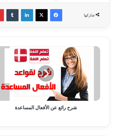
فيسبوك
‫X
لينكدإن
‏Tumblr
شاركها
ش
ر
ح
ر
ا
ئ
ع
ع
ن
شرح رائع عن الأفعال المساعدة
ا
ل
أ
ف
ع