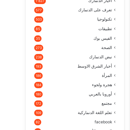
أخبار الدنمارك
1٬827
تعرف على الدنمارك
577
تكنولوجيا
503
تطبيقات
85
الفيس بوك
35
الصحة
273
نبض الدنمارك
238
أخبار الشرق الاوسط
193
المرأة
186
هجرة ولجوء
184
أوروبا بالعربي
180
مجتمع
172
تعلم اللغة الدنماركية
109
facebook
82