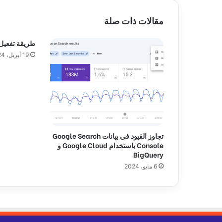
ا
ل
مقالات ذات صلة
ا
ل
طريقة تفعيل imagick في m
م
19 أبريل، 2024
س
ا
ع
د
ة
تجاوز القيود في بيانات Google Search
Console باستخدام Google Cloud و
BigQuery
6 مايو، 2024