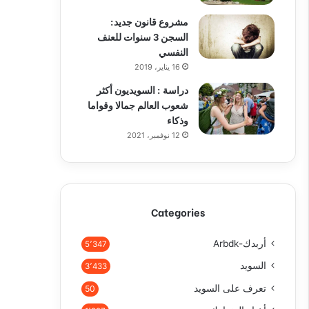
مشروع قانون جديد:
السجن 3 سنوات للعنف
النفسي
16 يناير، 2019
دراسة : السويديون أكثر
شعوب العالم جمالا وقواما
وذكاء
12 نوفمبر، 2021
Categories
أربدك-Arbdk
5٬347
السويد
3٬433
تعرف على السويد
50