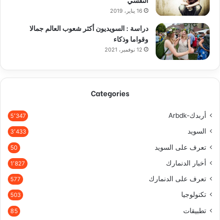
16 يناير، 2019
دراسة : السويديون أكثر شعوب العالم جمالا
وقواما وذكاء
12 نوفمبر، 2021
Categories
أربدك-Arbdk
5٬347
السويد
3٬433
تعرف على السويد
50
أخبار الدنمارك
1٬827
تعرف على الدنمارك
577
تكنولوجيا
503
تطبيقات
85