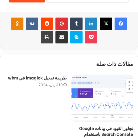
فيسبوك
‫X
لينكدإن
‏Tumblr
بينتيريست
‏Reddit
‏VKontakte
Odnoklassniki
‫Pocket
سكايب
مشاركة عبر البريد
طباعة
مقالات ذات صلة
طريقة تفعيل imagick في whm
19 أبريل، 2024
تجاوز القيود في بيانات Google
Search Console باستخدام