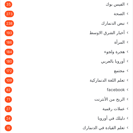
الفيس بوك
35
الصحة
273
نبض الدنمارك
238
أخبار الشرق الاوسط
193
المرأة
186
هجرة ولجوء
184
أوروبا بالعربي
180
مجتمع
172
تعلم اللغة الدنماركية
109
facebook
82
الربح من الأنترنت
71
عملات رقمية
27
دليلك في أوروبا
24
تعلم القيادة في الدنمارك
15