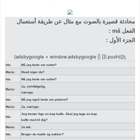
محادثة قصيرة بالصوت مع مثال عن طريقة أستعمال
الفعل må :
الجزء الأول :
(adsbygoogle = window.adsbygoogle || []).push({});
Ida:
Må jeg bede om saltet?
Maria:
Hvad siger du?
Ida:
Må jeg bede om saltet?
Ja, selvfølgelig,
Maria:
værsgo.
Ida:
Må jeg også bede om peberet?
Maria:
Ja, værsgo.
Jeg henter lige en kop kaffe. Skal jeg tage en kop
Ida:
kaffe med til dig?
Maria:
Ja tak.
Ida:
Bruger du mælk og sukker?