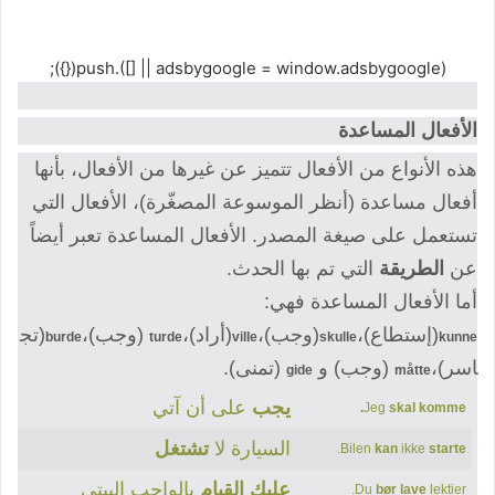
(adsbygoogle = window.adsbygoogle || []).push({});
الأفعال المساعدة
هذه الأنواع من الأفعال تتميز عن غيرها من الأفعال، بأنها
أفعال مساعدة (أنظر الموسوعة المصغّرة)، الأفعال التي
تستعمل على صيغة المصدر. الأفعال المساعدة تعبر أيضاً
عن
الطريقة
التي تم بها الحدث.
أما الأفعال المساعدة فهي:
(إستطاع)،
(وجب)،
(أراد)،
(وجب)،
(تج
burde
turde
ville
skulle
kunne
اسر)،
(وجب) و
(تمنى).
gide
måtte
يجب
على أن آتي
Jeg
skal komme.
السيارة لا
تشتغل
.
Bilen
kan
ikke
starte
عليك القيام
بالواجب البيتي
Du
bør lave
lektier.