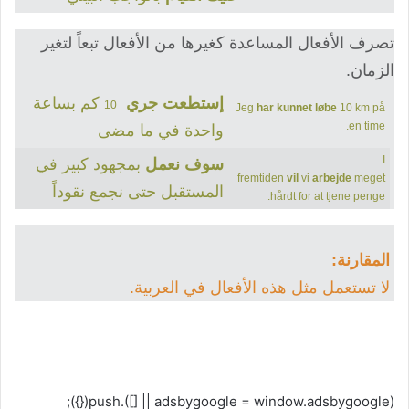
تصرف الأفعال المساعدة كغيرها من الأفعال تبعاً لتغير
الزمان.
إستطعت جري
كم بساعة
10
Jeg
har kunnet løbe
10 km på
en time.
واحدة في ما مضى
I
سوف نعمل
بمجهود كبير في
fremtiden
vil
vi
arbejde
meget
المستقبل حتى نجمع نقوداً
hårdt for at tjene penge.
المقارنة:
لا تستعمل مثل هذه الأفعال في العربية.
(adsbygoogle = window.adsbygoogle || []).push({});