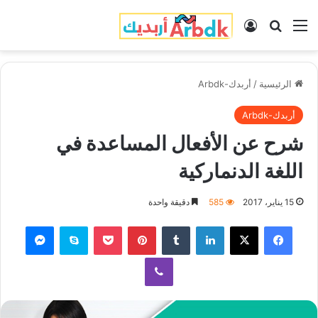
القائمة
بحث عن
تسجيل الدخول
الرئيسية
/
أربدك-Arbdk
أربدك-Arbdk
شرح عن الأفعال المساعدة في
اللغة الدنماركية
15 يناير، 2017
585
دقيقة واحدة
فيسبوك
‫X
لينكدإن
‏Tumblr
بينتيريست
‫Pocket
سكايب
ماسنجر
ڤايبر