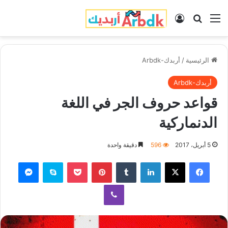
القائمة
بحث عن
تسجيل الدخول
الرئيسية
/
أربدك-Arbdk
أربدك-Arbdk
قواعد حروف الجر في اللغة
الدنماركية
5 أبريل، 2017
596
دقيقة واحدة
فيسبوك
‫X
لينكدإن
‏Tumblr
بينتيريست
‫Pocket
سكايب
ماسنجر
ڤايبر