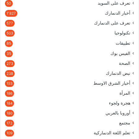
تعرف على السويد
50
أخبار الدنمارك
1٬827
تعرف على الدنمارك
577
تكنولوجيا
503
تطبيقات
85
الفيس بوك
35
الصحة
273
نبض الدنمارك
238
أخبار الشرق الاوسط
193
المرأة
186
هجرة ولجوء
184
أوروبا بالعربي
180
مجتمع
172
تعلم اللغة الدنماركية
109