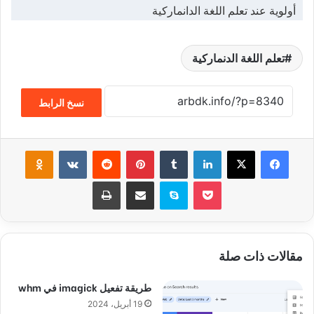
أولوية عند تعلم اللغة الدانماركية
تعلم اللغة الدنماركية
نسخ الرابط
فيسبوك
‫X
لينكدإن
‏Tumblr
بينتيريست
‏Reddit
‏VKontakte
Odnoklassniki
‫Pocket
سكايب
مشاركة عبر البريد
طباعة
مقالات ذات صلة
طريقة تفعيل imagick في whm
19 أبريل، 2024