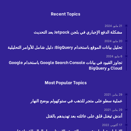
Recent Topics
21 مايو، 2024
مشكلة الدفع الإجباري في بلجن Jetpack بعد التحديث
20 مايو، 2024
تحليل بيانات الموقع باستخدام BigQuery: دليل شامل للأوامر التحليلية
6 مايو، 2024
تجاوز القيود في بيانات Google Search Console باستخدام Google
Cloud و BigQuery
Most Popular Topics
29 يناير، 2021
عملية سطو على متجر للذهب في ستوكهولم بوضح النهار
29 يناير، 2021
أندش تيغنل قلق على عائلته بعد تهديدهم بالقتل
17 أكتوبر، 2022
الإمارات تواصل دعم جهود التنمية والازدهار حول العالم للقضاء على