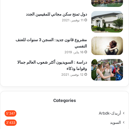
دول تمنح سكن مجاني للمقيمين الجدد
11 نوفمبر، 2021
مشروع قانون جديد: السجن 3 سنوات للعنف
النفسي
16 يناير، 2019
دراسة : السويديون أكثر شعوب العالم جمالا
وقواما وذكاء
12 نوفمبر، 2021
Categories
أربدك-Arbdk
5٬347
السويد
3٬433