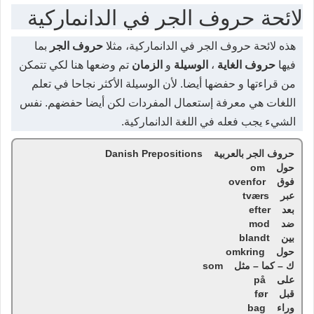
لائحة حروف الجر في الدانماركية
هذه لائحة حروف الجر في الدانماركية، مثلا
حروف الجر
بما
فيها
حروف الغاية
،
الوسيلة
و
الزمان
تم وضعها هنا لكي تتمكن
من قراءتها و حفضها أيضا. لأن الوسيلة الأكثر نجاحا في تعلم
اللغات هي معرفة إستعمال المفردات لكن أيضا حفضهم. نفس
الشيء يجب فعله في اللغة الدانماركية.
حروف الجر بالعربية Danish Prepositions
حول om
فوق ovenfor
عبر tværs
بعد efter
ضد mod
بين blandt
حول omkring
ك – كما – مثل som
على på
قبل før
وراء bag