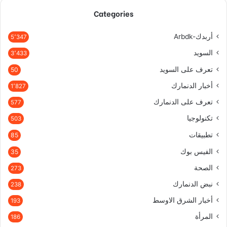
Categories
أربدك-Arbdk
5٬347
السويد
3٬433
تعرف على السويد
50
أخبار الدنمارك
1٬827
تعرف على الدنمارك
577
تكنولوجيا
503
تطبيقات
85
الفيس بوك
35
الصحة
273
نبض الدنمارك
238
أخبار الشرق الاوسط
193
المرأة
186