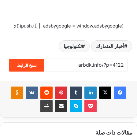
(adsbygoogle = window.adsbygoogle || []).push({});
أخبار الدنمارك
تكنولوجيا
نسخ الرابط
فيسبوك
‫X
لينكدإن
‏Tumblr
بينتيريست
‏Reddit
‏VKontakte
Odnoklassniki
‫Pocket
سكايب
مشاركة عبر البريد
طباعة
مقالات ذات صلة