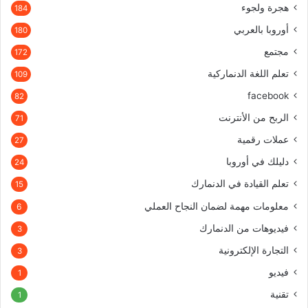
هجرة ولجوء
184
أوروبا بالعربي
180
مجتمع
172
تعلم اللغة الدنماركية
109
facebook
82
الربح من الأنترنت
71
عملات رقمية
27
دليلك في أوروبا
24
تعلم القيادة في الدنمارك
15
معلومات مهمة لضمان النجاح العملي
6
فيديوهات من الدنمارك
3
التجارة الإلكترونية
3
فيديو
1
تقنية
1