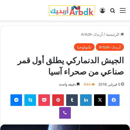
القائمة
بحث عن
تسجيل الدخول
الرئيسية
/
أربدك-Arbdk
أربدك-Arbdk
تكنولوجيا
الجيش الدنماركي يطلق أول قمر
صناعي من صحراء آسيا
5 فبراير، 2018
644
دقيقة واحدة
فيسبوك
‫X
لينكدإن
‏Tumblr
بينتيريست
‫Pocket
سكايب
ماسنجر
ڤايبر