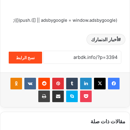
(adsbygoogle = window.adsbygoogle || []).push({});
أخبار الدنمارك
نسخ الرابط
فيسبوك
‫X
لينكدإن
‏Tumblr
بينتيريست
‏Reddit
‏VKontakte
Odnoklassniki
‫Pocket
سكايب
مشاركة عبر البريد
طباعة
مقالات ذات صلة