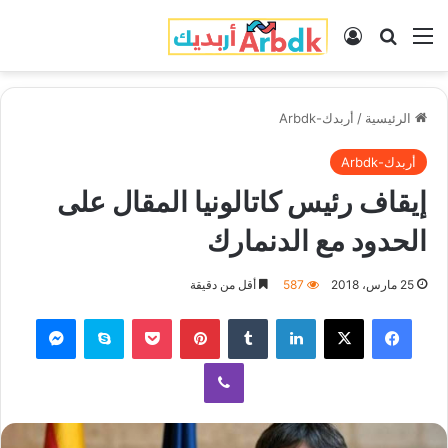
القائمة
بحث عن
تسجيل الدخول
الرئيسية
/
أربدك-Arbdk
أربدك-Arbdk
إيقاف رئيس كاتالونيا المقال على
الحدود مع الدنمارك
25 مارس، 2018
587
أقل من دقيقة
فيسبوك
‫X
لينكدإن
‏Tumblr
بينتيريست
‫Pocket
سكايب
ماسنجر
ڤايبر