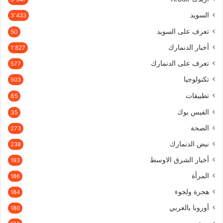
السويد
3٬433
تعرف على السويد
50
أخبار الدنمارك
1٬827
تعرف على الدنمارك
577
تكنولوجيا
503
تطبيقات
85
الفيس بوك
35
الصحة
273
نبض الدنمارك
238
أخبار الشرق الاوسط
193
المرأة
186
هجرة ولجوء
184
أوروبا بالعربي
180