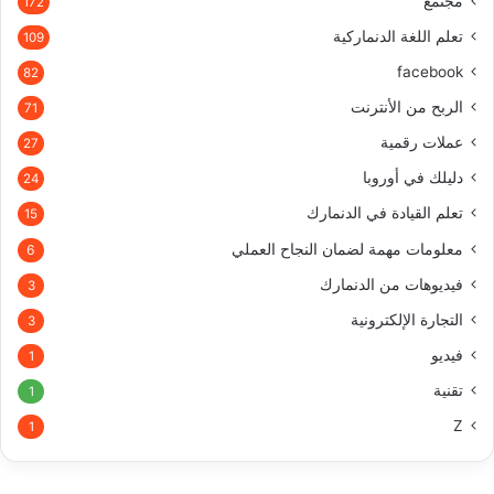
مجتمع
172
تعلم اللغة الدنماركية
109
facebook
82
الربح من الأنترنت
71
عملات رقمية
27
دليلك في أوروبا
24
تعلم القيادة في الدنمارك
15
معلومات مهمة لضمان النجاح العملي
6
فيديوهات من الدنمارك
3
التجارة الإلكترونية
3
فيديو
1
تقنية
1
Z
1