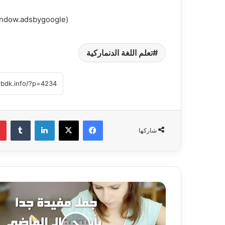
(adsbygoogle = window.adsbygoogle || []).push({});
تعلم اللغة الدنماركية
فيسبوك
‫X
لينكدإن
‏Tumblr
شاركها
ج
م
ل
م