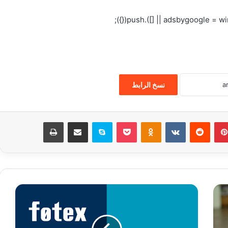
نسخ الرابط
بينتيريست
‏Reddit
‏VKontakte
Odnoklassniki
‫Pocket
سكايب
مشاركة عبر البريد
طباعة
ا
ل
ف
و