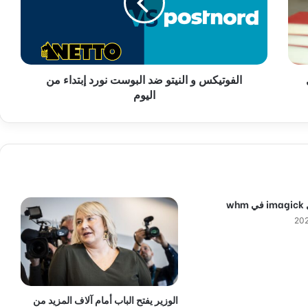
ت
ي
ك
س
و
الفوتيكس و النيتو ضد البوست نورد إبتداء من
ا
اليوم
ل
ن
ي
ت
و
ض
د
ا
wh
ل
ب
و
س
ت
ن
و
الوزير يفتح الباب أمام آلاف المزيد من