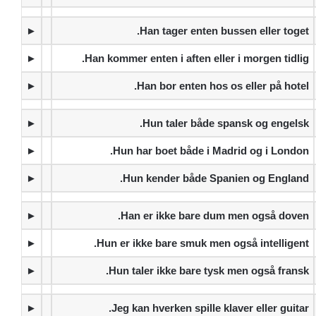
►
Han tager enten bussen eller toget.
►
Han kommer enten i aften eller i morgen tidlig.
►
Han bor enten hos os eller på hotel.
►
Hun taler både spansk og engelsk.
►
Hun har boet både i Madrid og i London.
►
Hun kender både Spanien og England.
►
Han er ikke bare dum men også doven.
►
Hun er ikke bare smuk men også intelligent.
►
Hun taler ikke bare tysk men også fransk.
►
Jeg kan hverken spille klaver eller guitar.