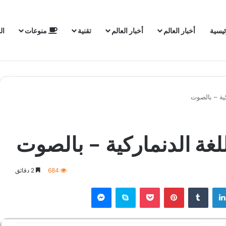
ئيسية
أخبار العالم
أخبار العالم
تقنية
منوعات
ال
ية – بالصوت
ة الدنماركية – بالصوت
684
2 دقائق
لينكدإن
‏Tumblr
بينتيريست
‫Pocket
سكايب
ماسنجر