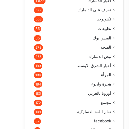
أخبار الدنمارك
1٬827
تعرف على الدنمارك
577
تكنولوجيا
503
تطبيقات
85
الفيس بوك
35
الصحة
273
نبض الدنمارك
238
أخبار الشرق الاوسط
193
المرأة
186
هجرة ولجوء
184
أوروبا بالعربي
180
مجتمع
172
تعلم اللغة الدنماركية
109
facebook
82