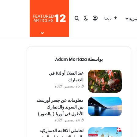
12
FEATURED
مزيد
تسجيل الدخول
بحث عن
الوضع المظلم
تابعنا
ARTICLES
بواسطة Adam Mortaza
عيد الميلاد أو Jul في
الدنمارك
25 ديسمبر، 2021
معلومات عن جسر أوريسند
بين السويد والدنمارك
الأطول في أوربا ( بالصور)
24 ديسمبر، 2021
لحاملي الاقامة الدنماركية
:الدول التي تستطيع السفر