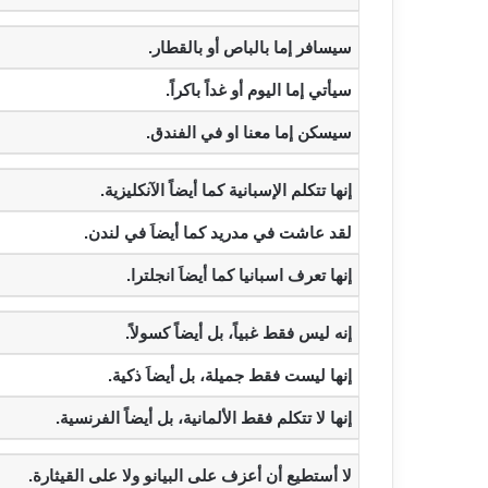
‫سيسافر إما بالباص أو بالقطار.‬
‫سيأتي إما اليوم أو غداً باكراً.‬
‫سيسكن إما معنا او في الفندق.‬
‫إنها تتكلم الإسبانية كما أيضاً الآنكليزية.‬
‫لقد عاشت في مدريد كما أيضاَ في لندن.‬
‫إنها تعرف اسبانيا كما أيضاَ انجلترا.‬
‫إنه ليس فقط غبياً، بل أيضاً كسولاً.‬
‫إنها ليست فقط جميلة، بل أيضاَ ذكية.‬
‫إنها لا تتكلم فقط الألمانية، بل أيضاً الفرنسية.‬
‫لا أستطيع أن أعزف على البيانو ولا على القيثارة.‬