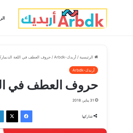
الر
الرئيسية
/
أربدك-Arbdk
/
حروف العطف في اللغة الدنمارك
أربدك-Arbdk
حروف العطف في اللغ
31 يناير، 2018
فيسبوك
‫X
شاركها