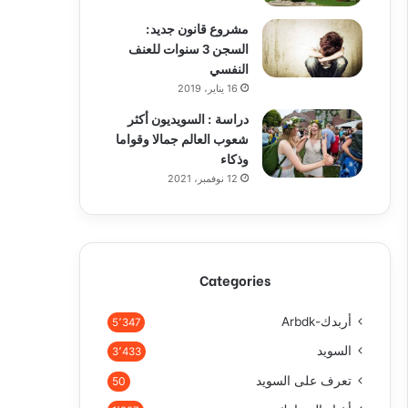
مشروع قانون جديد:
السجن 3 سنوات للعنف
النفسي
16 يناير، 2019
دراسة : السويديون أكثر
شعوب العالم جمالا وقواما
وذكاء
12 نوفمبر، 2021
Categories
أربدك-Arbdk
5٬347
السويد
3٬433
تعرف على السويد
50