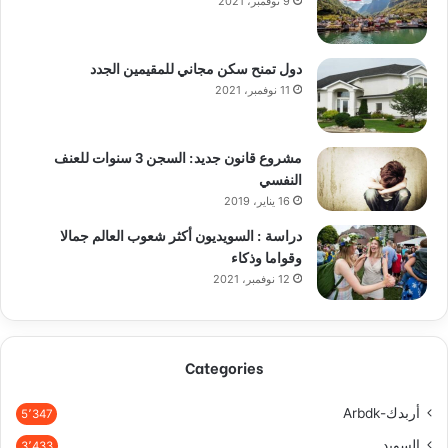
9 نوفمبر، 2021
دول تمنح سكن مجاني للمقيمين الجدد
11 نوفمبر، 2021
مشروع قانون جديد: السجن 3 سنوات للعنف
النفسي
16 يناير، 2019
دراسة : السويديون أكثر شعوب العالم جمالا
وقواما وذكاء
12 نوفمبر، 2021
Categories
أربدك-Arbdk
5٬347
السويد
3٬433