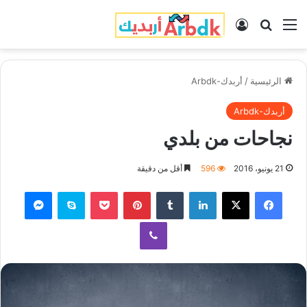
القائمة
بحث عن
تسجيل الدخول
الرئيسية
/
أربدك-Arbdk
أربدك-Arbdk
نجاحات من بلدي
21 يونيو، 2016
596
أقل من دقيقة
فيسبوك
‫X
لينكدإن
‏Tumblr
بينتيريست
‫Pocket
سكايب
ماسنجر
ڤايبر