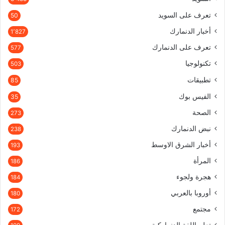
تعرف على السويد
50
أخبار الدنمارك
1٬827
تعرف على الدنمارك
577
تكنولوجيا
503
تطبيقات
85
الفيس بوك
35
الصحة
273
نبض الدنمارك
238
أخبار الشرق الاوسط
193
المرأة
186
هجرة ولجوء
184
أوروبا بالعربي
180
مجتمع
172