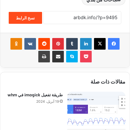
نسخ الرابط
فيسبوك
‫X
لينكدإن
‏Tumblr
بينتيريست
‏Reddit
‏VKontakte
Odnoklassniki
‫Pocket
سكايب
مشاركة عبر البريد
طباعة
مقالات ذات صلة
طريقة تفعيل imagick في whm
19 أبريل، 2024