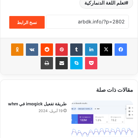
تعلم اللغة الدنماركية
نسخ الرابط
فيسبوك
‫X
لينكدإن
‏Tumblr
بينتيريست
‏Reddit
‏VKontakte
Odnoklassniki
‫Pocket
سكايب
مشاركة عبر البريد
طباعة
مقالات ذات صلة
طريقة تفعيل imagick في whm
19 أبريل، 2024