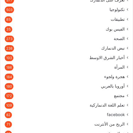
577
تكنولوجيا
503
تطبيقات
85
الفيس بوك
35
الصحة
273
نبض الدنمارك
238
أخبار الشرق الاوسط
193
المرأة
186
هجرة ولجوء
184
أوروبا بالعربي
180
مجتمع
172
تعلم اللغة الدنماركية
109
facebook
82
الربح من الأنترنت
71