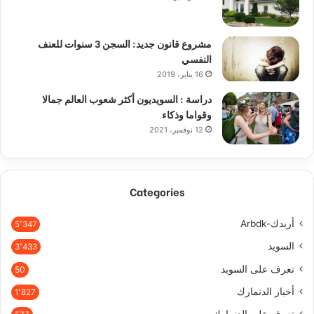
مشروع قانون جديد: السجن 3 سنوات للعنف
النفسي
16 يناير، 2019
دراسة : السويديون أكثر شعوب العالم جمالا
وقواما وذكاء
12 نوفمبر، 2021
Categories
أربدك-Arbdk
5٬347
السويد
3٬433
تعرف على السويد
50
أخبار الدنمارك
1٬827
تعرف على الدنمارك