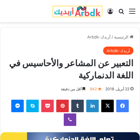
القائمة
بحث عن
تسجيل الدخول
الرئيسية
/
أربدك-Arbdk
أربدك-Arbdk
التعبير عن المشاعر والأحاسيس في
اللغة الدنماركية
22 أبريل، 2018
842
أقل من دقيقة
فيسبوك
‫X
لينكدإن
‏Tumblr
بينتيريست
‫Pocket
سكايب
ماسنجر
ڤايبر