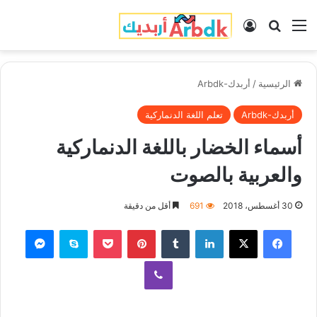
القائمة
بحث عن
تسجيل الدخول
الرئيسية
/
أربدك-Arbdk
أربدك-Arbdk
تعلم اللغة الدنماركية
أسماء الخضار باللغة الدنماركية
والعربية بالصوت
30 أغسطس، 2018
691
أقل من دقيقة
فيسبوك
‫X
لينكدإن
‏Tumblr
بينتيريست
‫Pocket
سكايب
ماسنجر
ڤايبر