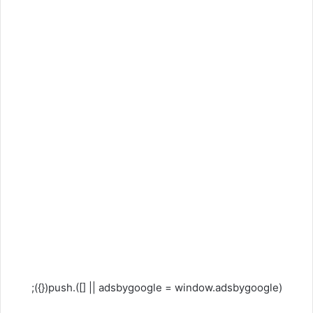
(adsbygoogle = window.adsbygoogle || []).push({});