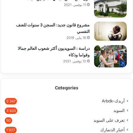
11 نوفمبر، 2021
مشروع قانون جديد: السجن 3 سنوات للعنف
النفسي
16 يناير، 2019
دراسة : السويديون أكثر شعوب العالم جمالا
وقواما وذكاء
12 نوفمبر، 2021
Categories
أربدك-Arbdk
5٬347
السويد
3٬433
تعرف على السويد
50
أخبار الدنمارك
1٬827