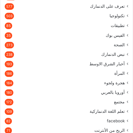
تعرف على الدنمارك
577
تكنولوجيا
503
تطبيقات
85
الفيس بوك
35
الصحة
273
نبض الدنمارك
238
أخبار الشرق الاوسط
193
المرأة
186
هجرة ولجوء
184
أوروبا بالعربي
180
مجتمع
172
تعلم اللغة الدنماركية
109
facebook
82
الربح من الأنترنت
71