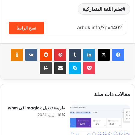
تعلم اللغة الدنماركية
نسخ الرابط
فيسبوك
‫X
لينكدإن
‏Tumblr
بينتيريست
‏Reddit
‏VKontakte
Odnoklassniki
‫Pocket
سكايب
مشاركة عبر البريد
طباعة
مقالات ذات صلة
طريقة تفعيل imagick في whm
19 أبريل، 2024