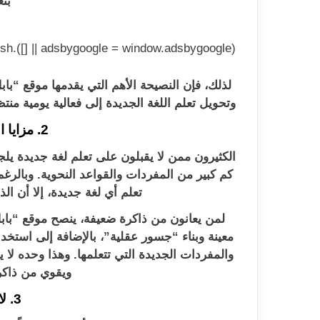
بتع
(adsbygoogle = window.adsbygoogle || []).push({});
لذلك، فإن النصيحة الأهم التي يقدمها موقع 
وتحويل تعلم اللغة الجديدة إلى فعالية يومية منتظ
2. مزايا الذاكرة الضعيفة
الكثيرون ممن لا يقبلون على تعلم لغة جديدة ي
كم كبير من المفردات والقواعد النحوية. وبالر
تعلم أي لغة جديدة، إلا أن ال
لمن يعانون من ذاكرة ضعيفة، ينصح موقع “با
معينة وبناء “جسور عقلية”، بالإضافة إلى استخ
والمفردات الجديدة التي تتعلمها. وهذا وحده ل
ويقوي من ذاك
3. لا أحد كامل