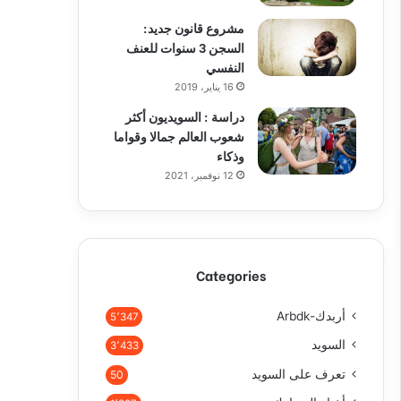
مشروع قانون جديد:
السجن 3 سنوات للعنف
النفسي
16 يناير، 2019
دراسة : السويديون أكثر
شعوب العالم جمالا وقواما
وذكاء
12 نوفمبر، 2021
Categories
أربدك-Arbdk
5٬347
السويد
3٬433
تعرف على السويد
50