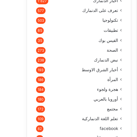
أخبار الدنمارك
1٬827
تعرف على الدنمارك
577
تكنولوجيا
503
تطبيقات
85
الفيس بوك
35
الصحة
273
نبض الدنمارك
238
أخبار الشرق الاوسط
193
المرأة
186
هجرة ولجوء
184
أوروبا بالعربي
180
مجتمع
172
تعلم اللغة الدنماركية
109
facebook
82