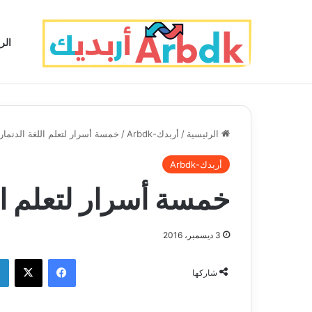
الر
الرئيسية
/
أربدك-Arbdk
/
خمسة أسرار لتعلم اللغة الدنمار
أربدك-Arbdk
خمسة أسرار لتعلم ال
3 ديسمبر، 2016
فيسبوك
‫X
شاركها