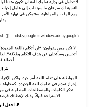
لا تحاول في بداية تعلمك للغة أن تكون متقناً لها
بالنسبة لك سرعان ما سينقلب إلى عامل إحباط قد
ومع الوقت والمواظبة، ستتمكن في نهاية الأمر م
بداي
(adsbygoogle = window.adsbygoogle || []).push({});
لا تكن ممن يقولون: “لن أتكلم (اللغة الجديدة)
أتحسن وسأتخلى عن هدف التكلم بطلاقة”. لذل
أخطاء في
4. الراحة مهمة
المواظبة على تعلم اللغة أمر جيد، ولكن الإف
إحراز تقدم في تعلمك للغة الجديدة، كمحاولة 
تذكر الكلمات والمصطلحات المطلوبة في موق
الاستراحة قليلاً، وذلك لإعطائك فرص
5. اجعل الهدف نصب عينيك