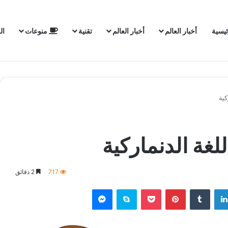
ئيسية
أخبار العالم
أخبار العالم
تقنية
منوعات
ال
كية
لغة الدنماركية
717
2 دقائق
لينكدإن
‏Tumblr
بينتيريست
‫Pocket
سكايب
ماسنجر