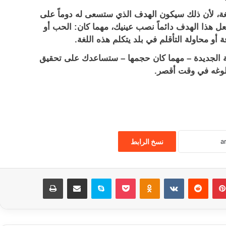
، لأن ذلك سيكون الهدف الذي ستسعى له دوماً على
عل هذا الهدف دائماً نصب عينيك، مهما كان: الحب أو
 أو محاولة التأقلم في بلد يتكلم هذه اللغة.
غة الجديدة – مهما كان حجمها – ستساعدك على تحقيق
لوغه في وقت أقصر.
نسخ الرابط
بينتيريست
‏Reddit
‏VKontakte
Odnoklassniki
‫Pocket
سكايب
مشاركة عبر البريد
طباعة