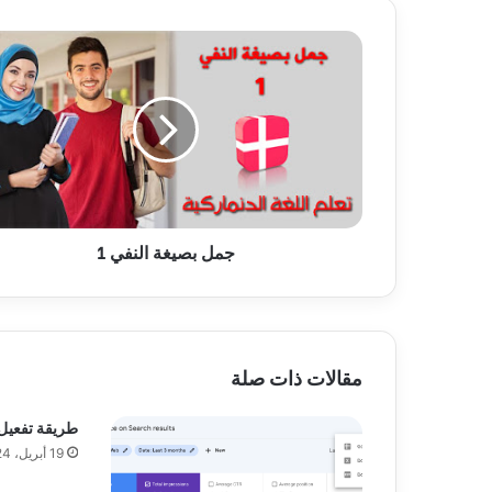
ج
م
ل
ب
ص
ي
غ
ة
ا
جمل بصيغة النفي 1
ل
ن
ف
ي
1
مقالات ذات صلة
طريقة تفعيل imagick في m
19 أبريل، 2024