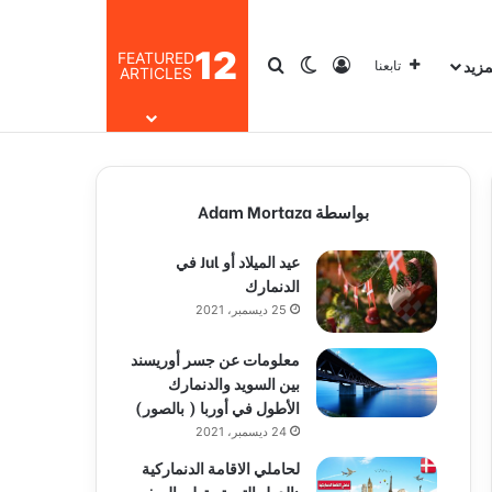
12
FEATURED
مزيد
تسجيل الدخول
بحث عن
الوضع المظلم
تابعنا
ARTICLES
بواسطة Adam Mortaza
عيد الميلاد أو Jul في
الدنمارك
25 ديسمبر، 2021
معلومات عن جسر أوريسند
بين السويد والدنمارك
الأطول في أوربا ( بالصور)
24 ديسمبر، 2021
لحاملي الاقامة الدنماركية
:الدول التي تستطيع السفر