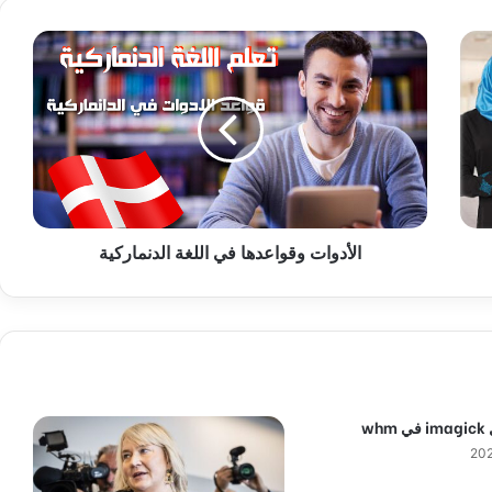
ا
ل
أ
د
و
ا
ت
و
ق
الأدوات وقواعدها في اللغة الدنماركية
و
ا
ع
د
ه
ا
ف
ي
wh
ا
ل
ل