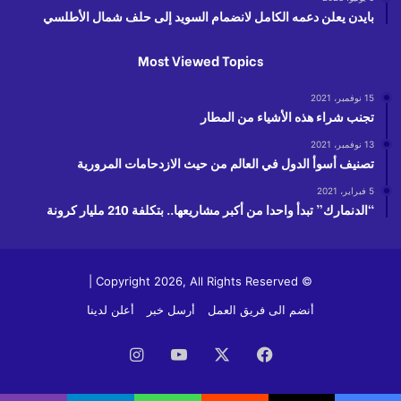
بايدن يعلن دعمه الكامل لانضمام السويد إلى حلف شمال الأطلسي
Most Viewed Topics
15 نوفمبر، 2021
تجنب شراء هذه الأشياء من المطار
13 نوفمبر، 2021
تصنيف أسوأ الدول في العالم من حيث الازدحامات المرورية
5 فبراير، 2021
“الدنمارك” تبدأ واحدا من أكبر مشاريعها.. بتكلفة 210 مليار كرونة
© Copyright 2026, All Rights Reserved |
أنضم الى فريق العمل
أرسل خبر
أعلن لدينا
فيسبوك
‫X
‫YouTube
انستقرام