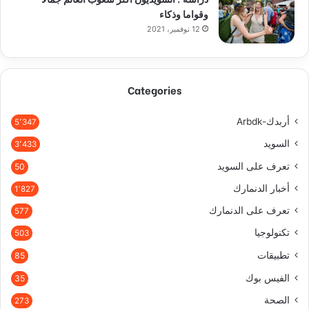
وقواما وذكاء
12 نوفمبر، 2021
Categories
أربدك-Arbdk
5٬347
السويد
3٬433
تعرف على السويد
50
أخبار الدنمارك
1٬827
تعرف على الدنمارك
577
تكنولوجيا
503
تطبيقات
85
الفيس بوك
35
الصحة
273