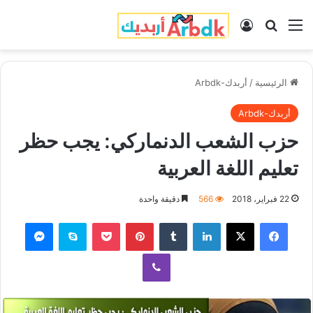
القائمة
بحث عن
تسجيل الدخول
الرئيسية
/
أربدك-Arbdk
أربدك-Arbdk
حزب الشعب الدنماركي: يجب حظر
تعليم اللغة العربية
22 فبراير، 2018
566
دقيقة واحدة
فيسبوك
‫X
لينكدإن
‏Tumblr
بينتيريست
‫Pocket
سكايب
ماسنجر
ڤايبر