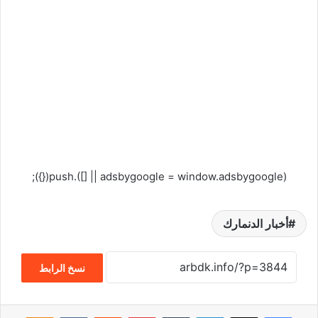
(adsbygoogle = window.adsbygoogle || []).push({});
أخبار الدنمارك
نسخ الرابط
فيسبوك
‫X
لينكدإن
‏Tumblr
بينتيريست
‏Reddit
‏VKontakte
Odnoklassniki