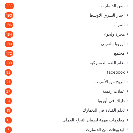
نبض الدنمارك
238
أخبار الشرق الاوسط
193
المرأة
186
هجرة ولجوء
184
أوروبا بالعربي
180
مجتمع
172
تعلم اللغة الدنماركية
109
facebook
82
الربح من الأنترنت
71
عملات رقمية
27
دليلك في أوروبا
24
تعلم القيادة في الدنمارك
15
معلومات مهمة لضمان النجاح العملي
6
فيديوهات من الدنمارك
3