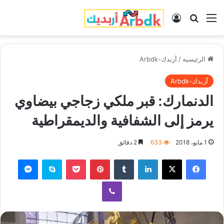
القائمة
بحث عن
تسجيل الدخول
الرئيسية
/
أربدك-Arbdk
أربدك-Arbdk
الدنمارك: قبر ملكي زجاجي بيضاوي
يرمز إلى الشفافية والديمقراطية
1 مايو، 2018
633
2 دقائق
فيسبوك
‫X
لينكدإن
‏Tumblr
بينتيريست
‫Pocket
سكايب
ماسنجر
ڤايبر