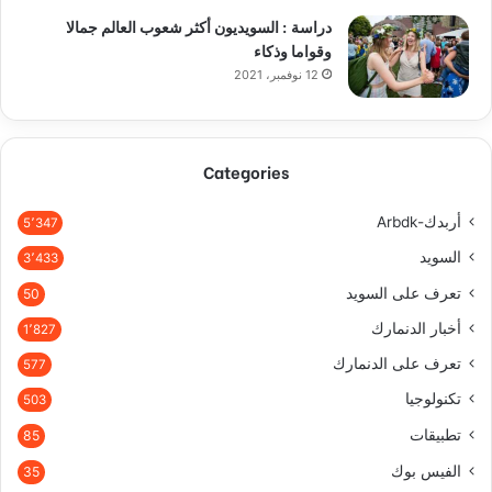
دراسة : السويديون أكثر شعوب العالم جمالا
وقواما وذكاء
12 نوفمبر، 2021
Categories
أربدك-Arbdk
5٬347
السويد
3٬433
تعرف على السويد
50
أخبار الدنمارك
1٬827
تعرف على الدنمارك
577
تكنولوجيا
503
تطبيقات
85
الفيس بوك
35