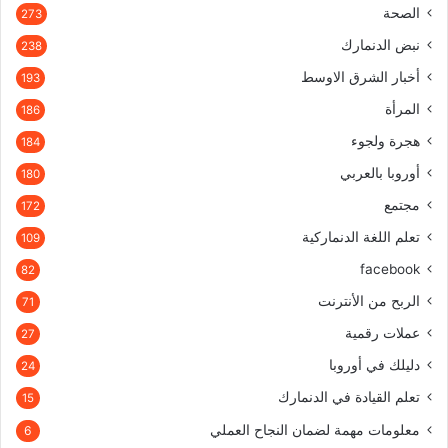
الصحة
273
نبض الدنمارك
238
أخبار الشرق الاوسط
193
المرأة
186
هجرة ولجوء
184
أوروبا بالعربي
180
مجتمع
172
تعلم اللغة الدنماركية
109
facebook
82
الربح من الأنترنت
71
عملات رقمية
27
دليلك في أوروبا
24
تعلم القيادة في الدنمارك
15
معلومات مهمة لضمان النجاح العملي
6