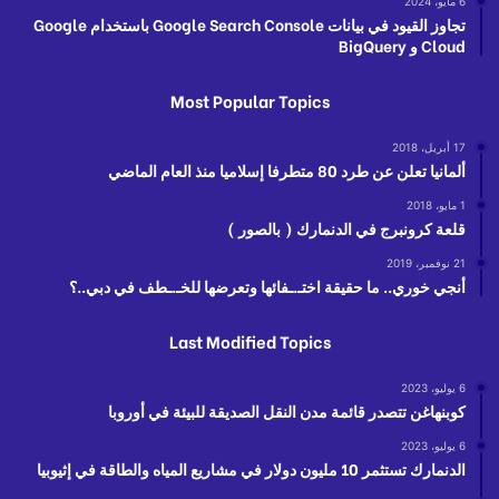
6 مايو، 2024
تجاوز القيود في بيانات Google Search Console باستخدام Google
Cloud و BigQuery
Most Popular Topics
17 أبريل، 2018
ألمانيا تعلن عن طرد 80 متطرفا إسلاميا منذ العام الماضي
1 مايو، 2018
قلعة كرونبرج في الدنمارك ( بالصور )
21 نوفمبر، 2019
أنجي خوري.. ما حقيقة اختـ.ـفائها وتعرضها للخـ.ـطف في دبي..؟
Last Modified Topics
6 يوليو، 2023
كوبنهاغن تتصدر قائمة مدن النقل الصديقة للبيئة في أوروبا
6 يوليو، 2023
الدنمارك تستثمر 10 مليون دولار في مشاريع المياه والطاقة في إثيوبيا