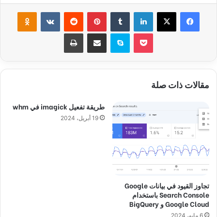
فيسبوك
‫X
لينكدإن
‏Tumblr
بينتيريست
‏Reddit
‏VKontakte
Odnoklassniki
‫Pocket
سكايب
مشاركة عبر البريد
طباعة
مقالات ذات صلة
طريقة تفعيل imagick في whm
19 أبريل، 2024
تجاوز القيود في بيانات Google
Search Console باستخدام
Google Cloud و BigQuery
6 مايو، 2024