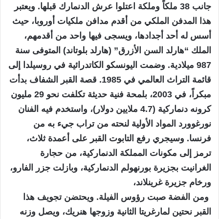
جانب 38 ملكاً وملكة اعتلوا عرش الدنمارك قبلها. ويعتبر
هذا المدفن الملكي من أقدم مدافن ملكيات أوروبا، حيث
أسس له أحد أجدادها، ويسجى فيها واحد من أقدمهم،
الملك “هارلد السن الأزرق” (هارلد بلوتاند) المتوفى سنة
987 ميلادية. وضمت اليونسكو الكاتدرائية في روسيلدا إلى
قائمة التراث العالمي في 1985. قصة القبر الشفاف بدأت
مبكراً، في 2003، بلمحة فنية حديثة تكلفت نحو 29 مليون
كرونه دنماركية (4.7 ملايين دولار)، واستخدم فيه الفنان
نورغوورد المواد الأولية لنحته من تراب جيء به من
فرنسا. وسيجري رفع التابوت القبر على أعمدة ثلاث،
ترمز إلى مكونات المملكة الدنماركية، من حجارة
الغرانيت بجزيرة بورنهولم الدنماركية، وبازلت جزر الفارو،
ورخام جزيرة غرينلاند،
ومن الفضة صبت رؤوس الفيلة. ويحتضن تجويف هذا
القبر نحتين لمارغريتا الثانية وزوجها هنريك، ويصل وزنه