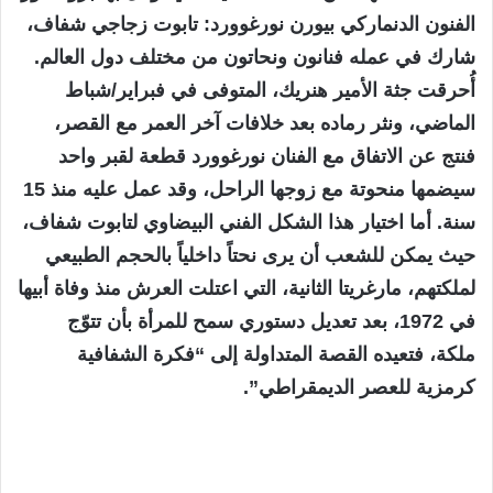
الفنون الدنماركي بيورن نورغوورد: تابوت زجاجي شفاف،
شارك في عمله فنانون ونحاتون من مختلف دول العالم.
أُحرقت جثة الأمير هنريك، المتوفى في فبراير/شباط
الماضي، ونثر رماده بعد خلافات آخر العمر مع القصر،
فنتج عن الاتفاق مع الفنان نورغوورد قطعة لقبر واحد
سيضمها منحوتة مع زوجها الراحل، وقد عمل عليه منذ 15
سنة. أما اختيار هذا الشكل الفني البيضاوي لتابوت شفاف،
حيث يمكن للشعب أن يرى نحتاً داخلياً بالحجم الطبيعي
لملكتهم، مارغريتا الثانية، التي اعتلت العرش منذ وفاة أبيها
في 1972، بعد تعديل دستوري سمح للمرأة بأن تتوّج
ملكة، فتعيده القصة المتداولة إلى “فكرة الشفافية
كرمزية للعصر الديمقراطي”.