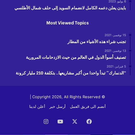
6 يوليو، 2023
بايدن يعلن دعمه الكامل لانضمام السويد إلى حلف شمال الأطلسي
Most Viewed Topics
15 نوفمبر، 2021
تجنب شراء هذه الأشياء من المطار
13 نوفمبر، 2021
تصنيف أسوأ الدول في العالم من حيث الازدحامات المرورية
5 فبراير، 2021
“الدنمارك” تبدأ واحدا من أكبر مشاريعها.. بتكلفة 210 مليار كرونة
© Copyright 2026, All Rights Reserved |
أنضم الى فريق العمل
أرسل خبر
أعلن لدينا
فيسبوك
‫X
‫YouTube
انستقرام