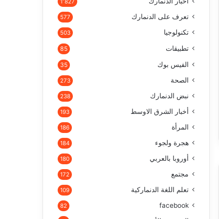
أخبار الدنمارك
1٬827
تعرف على الدنمارك
577
تكنولوجيا
503
تطبيقات
85
الفيس بوك
35
الصحة
273
نبض الدنمارك
238
أخبار الشرق الاوسط
193
المرأة
186
هجرة ولجوء
184
أوروبا بالعربي
180
مجتمع
172
تعلم اللغة الدنماركية
109
facebook
82