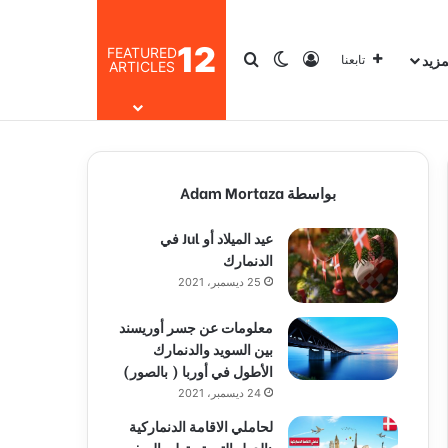
12
FEATURED
مزيد
تسجيل الدخول
بحث عن
الوضع المظلم
تابعنا
ARTICLES
بواسطة Adam Mortaza
عيد الميلاد أو Jul في
الدنمارك
25 ديسمبر، 2021
معلومات عن جسر أوريسند
بين السويد والدنمارك
الأطول في أوربا ( بالصور)
24 ديسمبر، 2021
لحاملي الاقامة الدنماركية
:الدول التي تستطيع السفر