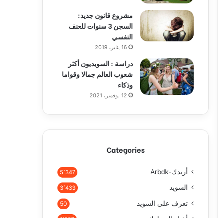
مشروع قانون جديد:
السجن 3 سنوات للعنف
النفسي
16 يناير، 2019
دراسة : السويديون أكثر
شعوب العالم جمالا وقواما
وذكاء
12 نوفمبر، 2021
Categories
أربدك-Arbdk
5٬347
السويد
3٬433
تعرف على السويد
50