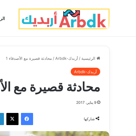
الر
الرئيسية
/
أربدك-Arbdk
/
محادثة قصيرة مع الأصدقاء 1
أربدك-Arbdk
محادثة قصيرة مع الأص
9 يناير، 2017
فيسبوك
‫X
شاركها