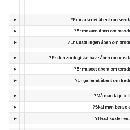
►
Er markedet åbent om sønda
►
Er messen åben om manda
►
Er udstillingen åben om tirsd
►
Er den zoologiske have åben om onsda
►
Er museet åbent om torsd
►
Er galleriet åbent om fred
►
Må man tage bill
►
Skal man betale e
►
Hvad koster ent