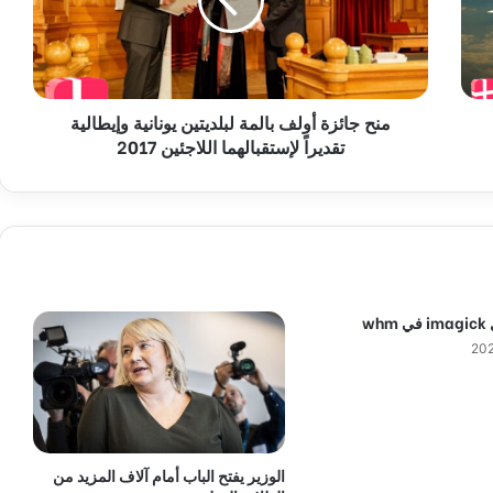
ا
ئ
ز
ة
أ
منح جائزة أولف بالمة لبلديتين يونانية وإيطالية
و
تقديراً لإستقبالهما اللاجئين 2017
ل
ف
ب
ا
ل
م
ة
ل
wh
ب
ل
د
ي
ت
ي
ن
الوزير يفتح الباب أمام آلاف المزيد من
ي