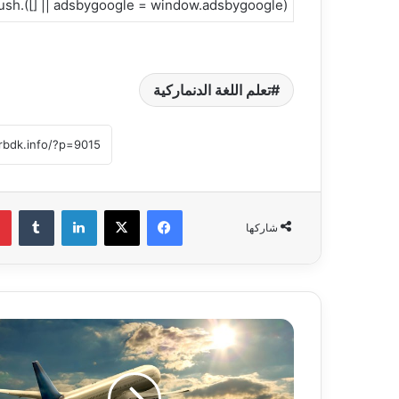
(adsbygoogle = window.adsbygoogle || []).push({});
تعلم اللغة الدنماركية
فيسبوك
‫X
لينكدإن
‏Tumblr
شاركها
ت
ط
ب
ي