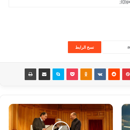
نسخ الرابط
بينتيريست
‏Reddit
‏VKontakte
Odnoklassniki
‫Pocket
سكايب
مشاركة عبر البريد
طباعة
م
ن
ح
ج