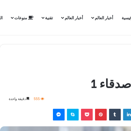
ئيسية
أخبار العالم
أخبار العالم
تقنية
منوعات
ال
دقاء 1
555
دقيقة واحدة
لينكدإن
‏Tumblr
بينتيريست
‫Pocket
سكايب
ماسنجر