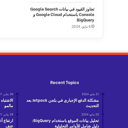
ط
تجاوز القيود في بيانات Google Search
ر
Console باستخدام Google Cloud و
ي
BigQuery
ق
6 مايو، 2024
ة
ا
ل
ح
ص
و
ل
ع
ل
Recent Topics
ى
أ
21 مايو، 2024
29 يناير، 2021
ر
مشكلة الدفع الإجباري في بلجن Jetpack بعد
الاشتباه
خ
التحديث
مالمو
ص
س
20 مايو، 2024
29 يناير، 2021
ع
تحليل بيانات الموقع باستخدام BigQuery:
ارتفاع أ
دليل شامل للأوامر التحليلية
عنف
ر