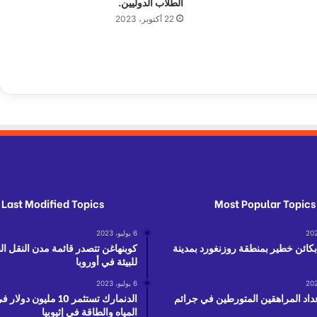
الطلاب الدوليين.
و
22 أكتوبر، 2023
ن
ا
ن
ي
ة
و
إ
ي
ط
ا
ل
ي
Last Modified Topics
Most Popular Topics
ة
ت
6 يوليو، 2023
ق
 بكائن خطير بمنطقة روزنغورد بمدينة
كوبنهاغن تتصدر قائمة مدن النقل ا
د
للبيئة في أوروبا
ي
ر
6 يوليو، 2023
اً
عداد المراهقين المتورطين في جرائم
الدنمارك تستثمر 10 مليون 
المياه والطاقة في إثيوبيا
ل