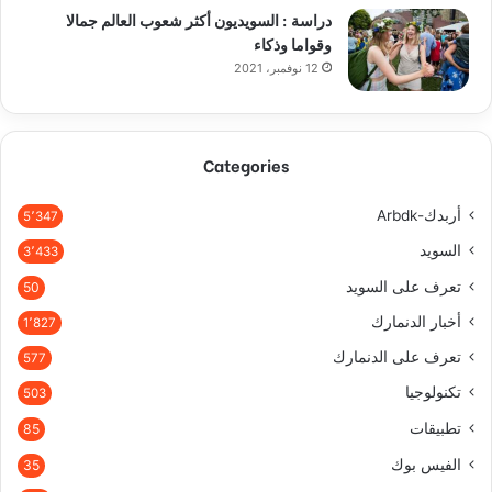
دراسة : السويديون أكثر شعوب العالم جمالا
وقواما وذكاء
12 نوفمبر، 2021
Categories
أربدك-Arbdk
5٬347
السويد
3٬433
تعرف على السويد
50
أخبار الدنمارك
1٬827
تعرف على الدنمارك
577
تكنولوجيا
503
تطبيقات
85
الفيس بوك
35