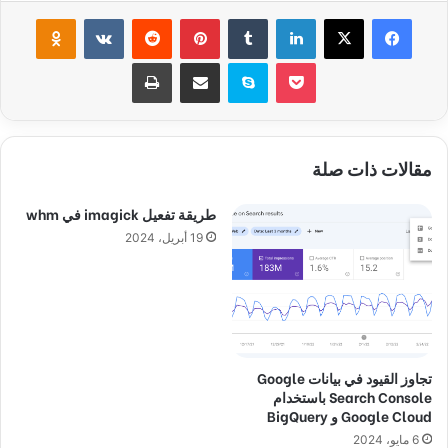
فيسبوك
‫X
لينكدإن
‏Tumblr
بينتيريست
‏Reddit
‏VKontakte
Odnoklassniki
‫Pocket
سكايب
مشاركة عبر البريد
طباعة
مقالات ذات صلة
طريقة تفعيل imagick في whm
19 أبريل، 2024
تجاوز القيود في بيانات Google
Search Console باستخدام
Google Cloud و BigQuery
6 مايو، 2024