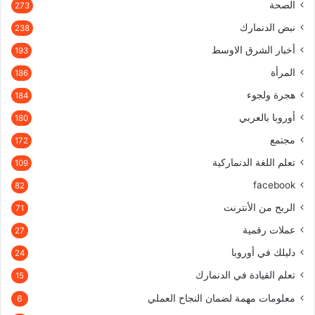
الصحة
273
نبض الدنمارك
238
أخبار الشرق الاوسط
193
المرأة
186
هجرة ولجوء
184
أوروبا بالعربي
180
مجتمع
172
تعلم اللغة الدنماركية
109
facebook
82
الربح من الأنترنت
71
عملات رقمية
27
دليلك في أوروبا
24
تعلم القيادة في الدنمارك
15
معلومات مهمة لضمان النجاح العملي
6