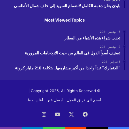
بايدن يعلن دعمه الكامل لانضمام السويد إلى حلف شمال الأطلسي
Most Viewed Topics
15 نوفمبر، 2021
تجنب شراء هذه الأشياء من المطار
13 نوفمبر، 2021
تصنيف أسوأ الدول في العالم من حيث الازدحامات المرورية
5 فبراير، 2021
“الدنمارك” تبدأ واحدا من أكبر مشاريعها.. بتكلفة 210 مليار كرونة
© Copyright 2026, All Rights Reserved |
أنضم الى فريق العمل
أرسل خبر
أعلن لدينا
فيسبوك
‫X
‫YouTube
انستقرام