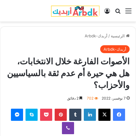
القائمة
بحث عن
تسجيل الدخول
الرئيسية
/
أربدك-Arbdk
أربدك-Arbdk
الأصوات الفارغة خلال الانتخابات،
هل هي حيرة أم عدم ثقة بالسياسيين
والأحزاب؟
7 نوفمبر، 2022
702
2 دقائق
فيسبوك
‫X
لينكدإن
‏Tumblr
بينتيريست
‫Pocket
سكايب
ماسنجر
ڤايبر