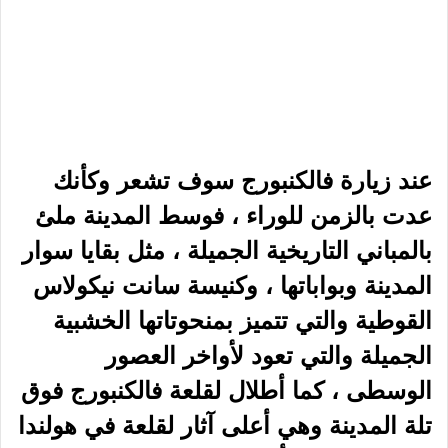
‫Pocket
سكايب
مشاركة عبر البريد
طباعة
مقالات ذات صلة
طريقة تفعيل imagick في whm
19 أبريل، 2024
تجاوز القيود في بيانات Google
Search Console باستخدام
Google Cloud و BigQuery
6 مايو، 2024