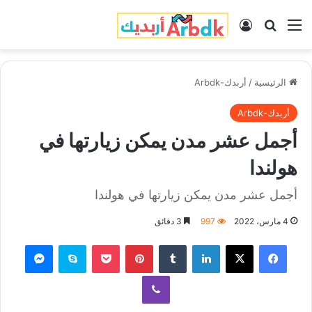
القائمة
بحث عن
تسجيل الدخول
الرئيسية
/
أربدك-Arbdk
أربدك-Arbdk
أجمل عشر مدن يمكن زيارتها في
هولندا
أجمل عشر مدن يمكن زيارتها في هولندا
4 مارس، 2022
997
3 دقائق
فيسبوك
‫X
لينكدإن
‏Tumblr
بينتيريست
‫Pocket
سكايب
ماسنجر
ڤايبر