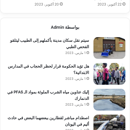
14 فبراير، 2022
الجنسيات التي يمكنها السفر للنرويج بدون تأشيرة
9 نوفمبر، 2021
دول تمنح سكن مجاني للمقيمين الجدد
11 نوفمبر، 2021
مشروع قانون جديد: السجن 3 سنوات للعنف
النفسي
16 يناير، 2019
دراسة : السويديون أكثر شعوب العالم جمالا وقواما
وذكاء
12 نوفمبر، 2021