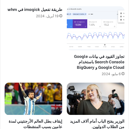
إليك عناوين مياه الشرب الملوثة بمواد الـ PFAS في
الدنمارك
1 مارس، 2023
اصطدام مباشر لقطارين ببعضهما البعض في حادث
أليم في اليونان
1 مارس، 2023
الكثير من الخلافات والاتفاقيات غير المكتملة بين
أرباب العمل في الاتفاقية الجماعية
1 مارس، 2023
الكل (3822)
Popular Posts
حيل قد تساعدك في استلام حقائبك أولًا بالمطار