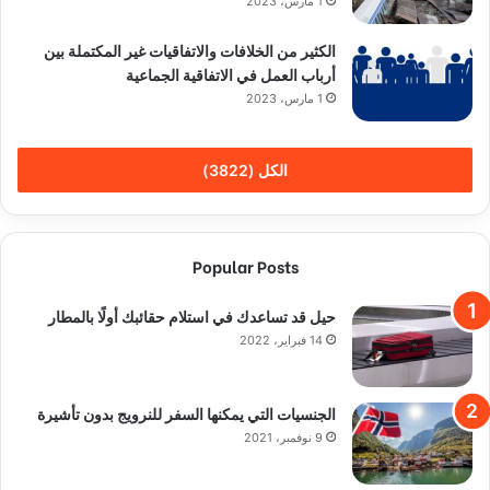
الأشهر
الأخيرة
تعليقات
حيل قد تساعدك في استلام حقائبك أولًا بالمطار
14 فبراير، 2022
الجنسيات التي يمكنها السفر للنرويج بدون تأشيرة
9 نوفمبر، 2021
دول تمنح سكن مجاني للمقيمين الجدد
11 نوفمبر، 2021
مشروع قانون جديد: السجن 3 سنوات للعنف
النفسي
16 يناير، 2019
دراسة : السويديون أكثر شعوب العالم جمالا