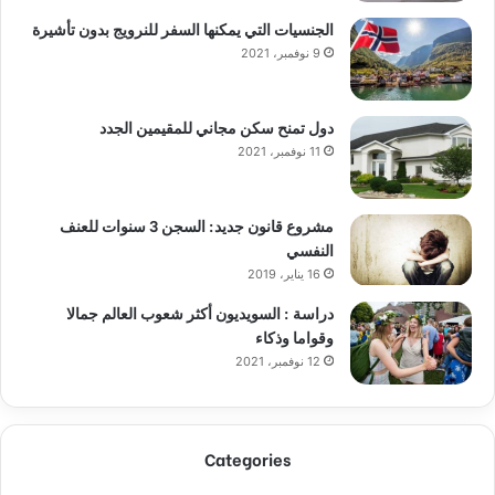
نبض الدنمارك
238
أخبار الشرق الاوسط
193
المرأة
186
هجرة ولجوء
184
أوروبا بالعربي
180
مجتمع
172
تعلم اللغة الدنماركية
109
facebook
82
الربح من الأنترنت
71
عملات رقمية
27
دليلك في أوروبا
24
تعلم القيادة في الدنمارك
15
معلومات مهمة لضمان النجاح العملي
6
فيديوهات من الدنمارك
3