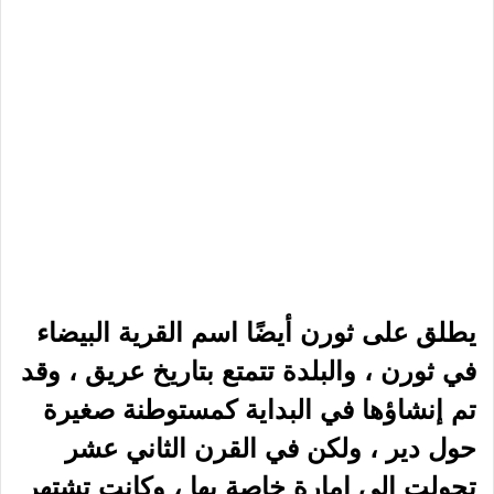
بأنها أصغر دولة مستقلة في الإمبراطورية
المقدسة ، وتتميز القرية حاليًا ببيوتها
المميزة المطلية باللون الأبيض والذي
يشكل تباينًا مع الطوب الغامق الذي يميز
العمارة الهولندية ، مما يضفي على المدينة
طابعًا فريدًا .
فالكنبورج :
عند زيارة فالكنبورج سوف تشعر وكأنك
عدت بالزمن للوراء ، فوسط المدينة ملئ
بالمباني التاريخية الجميلة ، مثل بقايا سوار
المدينة وبواباتها ، وكنيسة سانت نيكولاس