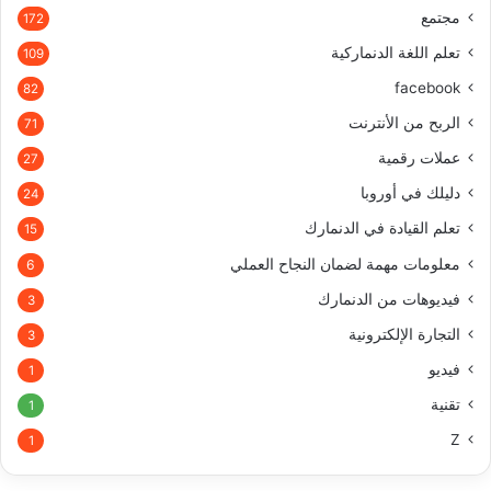
Cloud و BigQuery
Most Popular Topics
25 مارس، 2018
إيقاف رئيس كاتالونيا المقال على الحدود مع الدنمارك
7 يونيو، 2019
رئيس وزراء الدنمارك يستقيل بعد خسارة كتلته للانتخابات البرلمانية
29 يناير، 2021
استطلاع: نحو نصف أفراد الشرطة السويدية يخططون لتغيير مهنتهم
Last Modified Topics
6 يوليو، 2023
كوبنهاغن تتصدر قائمة مدن النقل الصديقة للبيئة في أوروبا
6 يوليو، 2023
الدنمارك تستثمر 10 مليون دولار في مشاريع المياه والطاقة في إثيوبيا
6 يوليو، 2023
بايدن يعلن دعمه الكامل لانضمام السويد إلى حلف شمال الأطلسي