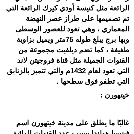
الرائعة مثل
كنيسة
أودي كيرك الرائعة التي
تم تصميمها على طراز عصر النهضة
المعماري ، وهي تعود للعصور الوسطى
وبها برج يبلغ طوله 75متر ويميل بزاوية
طفيفة ، كما تضم ديلفيت مجموعة من
القنوات الجميلة مثل قناة فروجيتن لاند
التي تعود لعام 1432م والتي تتميز بالزنابق
التي تطفو فوق سطحها .
خيتهورن :
غالبًا ما يطلق على مدينة خيتهورن اسم
فينسيا هولندا بسبب عدد القنوات المائية