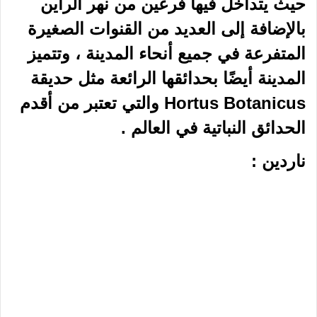
حيث يتداخل فيها فرعين من نهر الراين
بالإضافة إلى العديد من القنوات الصغيرة
المتفرعة في جميع أنحاء المدينة ، وتتميز
المدينة أيضًا بحدائقها الرائعة مثل حديقة
Hortus Botanicus والتي تعتبر من أقدم
الحدائق النباتية في العالم .
ناردين :
يعد حصن ناردين أحد أفضل الحصون
المعروفة في أوروبا كلها ، وقد تم بناؤه
خلال القرن الخامس عشر كأحد الوسائل
الدفاعية عالية الكفاءة ، ويحيط بالحصن