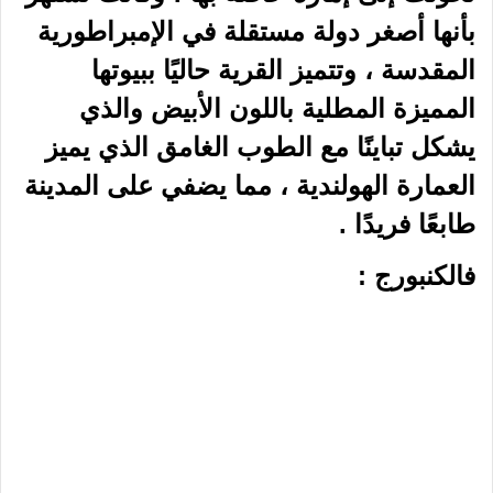
القوطية والتي تتميز بمنحوتاتها الخشبية
الجميلة والتي تعود لأواخر العصور
الوسطى ، كما أطلال لقلعة فالكنبورج فوق
تلة المدينة وهي أعلى آثار لقلعة في هولندا
،وتضم المدينة أيضًا مجموعة من الكهوف
والأنفاق بعضها من صنع الإنسان وبعضها
طبيعي .
هولندا
نسخ الرابط
فيسبوك
‫X
لينكدإن
‏Tumblr
بينتيريست
‏Reddit
‏VKontakte
Odnoklassniki