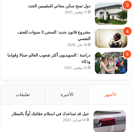
وقواما وذكاء
12 نوفمبر، 2021
Categories
أربدك-Arbdk
5٬347
السويد
3٬433
تعرف على السويد
50
أخبار الدنمارك
1٬827
تعرف على الدنمارك
577
تكنولوجيا
503
تطبيقات
85
الفيس بوك
35
الصحة
273