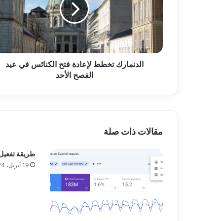
ن
م
ا
ر
ك
ت
الدنمارك تخطط لإعادة فتح الكنائس في عيد
خ
الفصح الأحد
ط
ط
ل
إ
ع
ا
مقالات ذات صلة
د
ة
طريقة تفعيل imagick في m
ف
19 أبريل، 2024
ت
ح
ا
ل
ك
ن