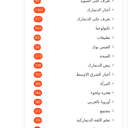
تعرف على السويد
50
أخبار الدنمارك
1٬827
تعرف على الدنمارك
577
تكنولوجيا
503
تطبيقات
85
الفيس بوك
35
الصحة
273
نبض الدنمارك
238
أخبار الشرق الاوسط
193
المرأة
186
هجرة ولجوء
184
أوروبا بالعربي
180
مجتمع
172
تعلم اللغة الدنماركية
109