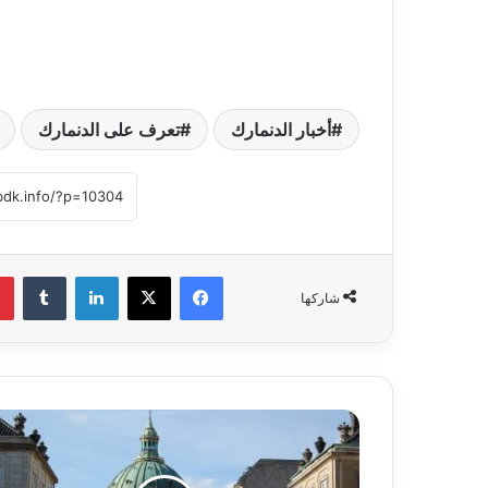
أخبار الدنمارك
تعرف على الدنمارك
فيسبوك
‫X
لينكدإن
‏Tumblr
شاركها
ا
ل
د