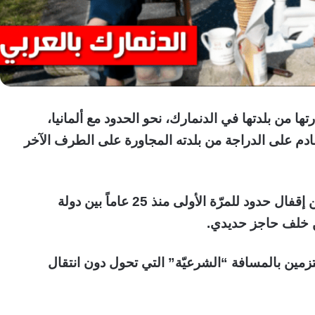
اماً) كل يوم سيارتها من بلدتها في الدنمارك، نحو الحدود مع ألمانيا،
ا توشسن هانسن (89 عاماً) القادم على الدراجة من بلدته المجاورة على الطرف الآخر
لم يحل إعلان كورونا وباء عالميا، وما تبعه من إقفال حدود للمرّة الأولى منذ 25 عاماً بين دولة
ن خلف حاجز حديدي.
زمين بالمسافة “الشرعيّة” التي تحول دون انتقال