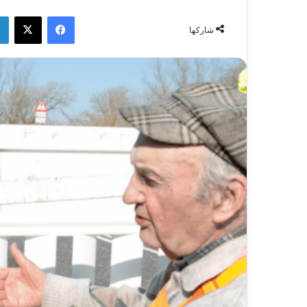
فيسبوك
‫X
شاركها