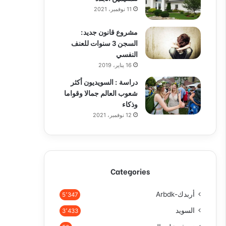
11 نوفمبر، 2021
مشروع قانون جديد:
السجن 3 سنوات للعنف
النفسي
16 يناير، 2019
دراسة : السويديون أكثر
شعوب العالم جمالا وقواما
وذكاء
12 نوفمبر، 2021
Categories
أربدك-Arbdk
5٬347
السويد
3٬433