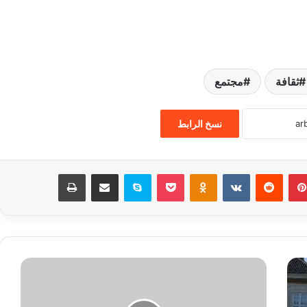
ثقافة
مجتمع
نسخ الرابط
بينتيريست
‏Reddit
‏VKontakte
Odnoklassniki
‫Pocket
سكايب
مشاركة عبر البريد
طباعة
ا
ل
د