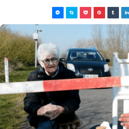
لينكدإن
‏Tumblr
بينتيريست
‫Pocket
سكايب
ماسنجر