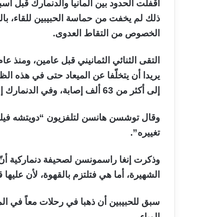
أقفلت الحدود بين ألمانيا والدنمارك قبل أسب
ذلك لم يخفت من حماسة الحبيبين للقاء، بالر
الخصوص من التقاط العدوى.
التقى الثنائي الثمانيني قبل عامين، ومنذ عام 
يريدا أن يتخلّفا عن الميعاد حتى في هذه الظر
إلى أكثر من 63 ألف إصابة، وفي الدنمارك إلى أكثر من 2500.
وقال توشسن هانسن لتلفزيون “دويتشه فيله
تغييره”.
وذكرت إنغا راسمونسن لصحيفة دنماركية أنّ 
الشهيرة، أما هي فتلتزم بالقهوة، لأن عليها 
سبق للحبيبين أن ذهبا في رحلات معاً في ال
الوباء.