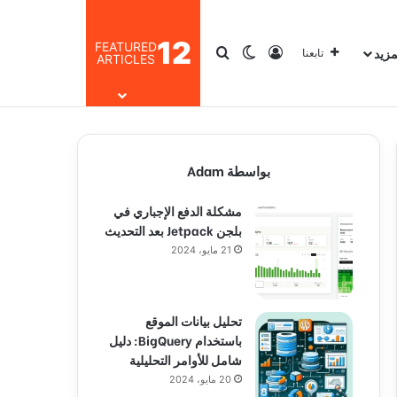
12
FEATURED
مزيد
تسجيل الدخول
بحث عن
الوضع المظلم
تابعنا
ARTICLES
بواسطة Adam
مشكلة الدفع الإجباري في
بلجن Jetpack بعد التحديث
21 مايو، 2024
تحليل بيانات الموقع
باستخدام BigQuery: دليل
شامل للأوامر التحليلية
20 مايو، 2024