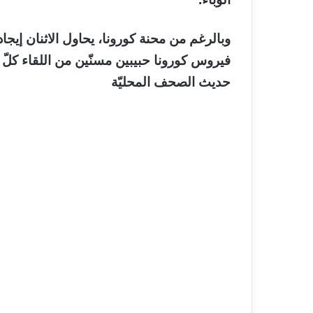
وبالرغم من محنة كورونا، يحاول الاثنان إيج
فيروس كورونا حبيبين مسنّين من اللقاء كلّ ي
حديث الصحف المحليّة