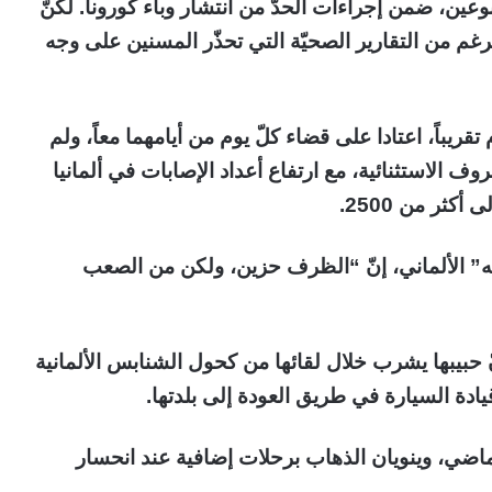
وعين، ضمن إجراءات الحدّ من انتشار وباء كورونا. لكنّ
غم من التقارير الصحيّة التي تحذّر المسنين على وجه
تقريباً، اعتادا على قضاء كلّ يوم من أيامهما معاً، ولم
وف الاستثنائية، مع ارتفاع أعداد الإصابات في ألمانيا
” الألماني، إنّ “الظرف حزين، ولكن من الصعب
حبيبها يشرب خلال لقائها من كحول الشنابس الألمانية
قيادة السيارة في طريق العودة إلى بلدتها.
ماضي، وينويان الذهاب برحلات إضافية عند انحسار