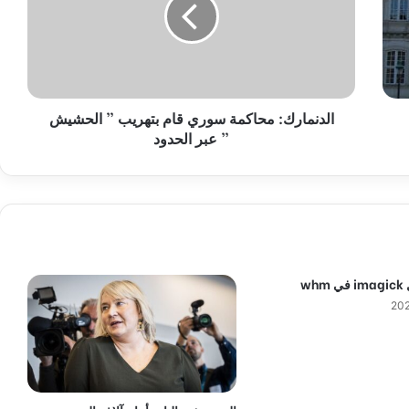
ن
م
ا
ر
ك
:
الدنمارك: محاكمة سوري قام بتهريب ” الحشيش
م
” عبر الحدود
ح
ا
ك
م
ة
س
و
ر
wh
ي
ق
ا
م
ب
ت
ه