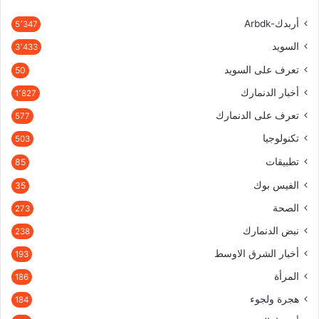
أربدك-Arbdk
5٬347
السويد
3٬433
تعرف على السويد
50
أخبار الدنمارك
1٬827
تعرف على الدنمارك
577
تكنولوجيا
503
تطبيقات
85
الفيس بوك
35
الصحة
273
نبض الدنمارك
238
أخبار الشرق الاوسط
193
المرأة
186
هجرة ولجوء
184