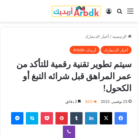
القائمة
بحث عن
تسجيل الدخول
الرئيسية
/
أخبار الدنمارك
أخبار الدنمارك
أربدك-Arbdk
سيتم تطوير تقنية رقمية للتأكد من
عمر المراهق قبل شرائه التبغ أو
الكحول!
23 نوفمبر، 2022
833
2 دقائق
فيسبوك
‫X
لينكدإن
‏Tumblr
بينتيريست
‫Pocket
سكايب
ماسنجر
ڤايبر