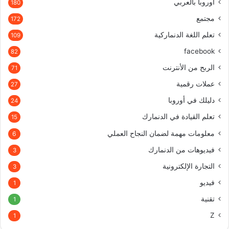
أوروبا بالعربي
180
مجتمع
172
تعلم اللغة الدنماركية
109
facebook
82
الربح من الأنترنت
71
عملات رقمية
27
دليلك في أوروبا
24
تعلم القيادة في الدنمارك
15
معلومات مهمة لضمان النجاح العملي
6
فيديوهات من الدنمارك
3
التجارة الإلكترونية
3
فيديو
1
تقنية
1
Z
1