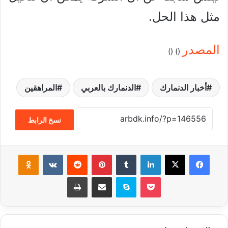
مثل هذا الحل.
المصدر
)
) (
(
أخبار الدنمارك
الدنمارك بالعربي
المراهقين
نسخ الرابط
فيسبوك
‫X
لينكدإن
‏Tumblr
بينتيريست
‏Reddit
‏VKontakte
Odnoklassniki
‫Pocket
سكايب
مشاركة عبر البريد
طباعة