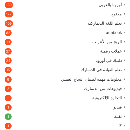
أوروبا بالعربي
180
مجتمع
172
تعلم اللغة الدنماركية
109
facebook
82
الربح من الأنترنت
71
عملات رقمية
27
دليلك في أوروبا
24
تعلم القيادة في الدنمارك
15
معلومات مهمة لضمان النجاح العملي
6
فيديوهات من الدنمارك
3
التجارة الإلكترونية
3
فيديو
1
تقنية
1
Z
1