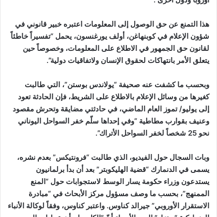
هذا التمنع عن حق الوصول إلى المعلومات اعتبره خبير قانوني في
شؤون الإعلام في كوبنهاغن، أولف يورغنسون، يحمل “تفسيراً خاطئاً
لقانون حق الجمهور في الاطلاع على المعلومات، وخصوصاً حين
يتعلق الأمر بانتهاكات لحقوق الإنسان ولاتفاقيات دولية”.
وبحسب ما كشفت عنه صحيفة “يولاندس بوستن”، التي طالبت
كغيرها من وسائل الإعلام بالاطلاع على الشريط، فإن الحادثة تعود
إلى يوليو/ تموز العام الماضي، في حادثتي مضايقة وتحرش مقصود
وعنيف بقوارب مطاطية “وفي إحداها سلّم خفر السواحل اليوناني
نحو 25 شخصاً لخفر السواحل الأتراك”.
وبات السجال حول الفيديو، الذي طالبت “فرونتيكس” بعدم نشره،
يسمى في الدنمارك “قضية الهليكوبتر” بعد أن بدأ برلمانيون
يستدعون وزراء حكومة يسار الوسط لاستجوابات حول “المنع
الممنهج”، بحسب ما وصف مسؤول مركز الأبحاث في “مبادرة
الاستقرار الأوروبي” جيرالد كناوس. واعتبر كناوس، وفقاً لوكالة الأنباء