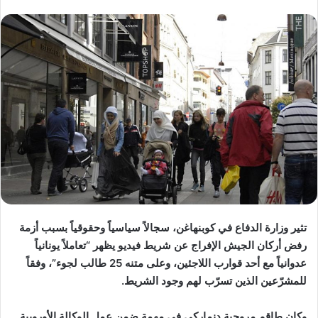
تثير وزارة الدفاع في كوبنهاغن، سجالاً سياسياً وحقوقياً بسبب أزمة
رفض أركان الجيش الإفراج عن شريط فيديو يظهر “تعاملاً يونانياً
عدوانياً مع أحد قوارب اللاجئين، وعلى متنه 25 طالب لجوء”، وفقاً
للمشرّعين الذين تسرّب لهم وجود الشريط.
وكان طاقم مروحية دنماركي في مهمة ضمن عمل الوكالة الأوروبية