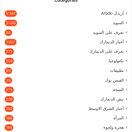
أربدك-Arbdk
5٬347
السويد
3٬433
تعرف على السويد
50
أخبار الدنمارك
1٬827
تعرف على الدنمارك
577
تكنولوجيا
503
تطبيقات
85
الفيس بوك
35
الصحة
273
نبض الدنمارك
238
أخبار الشرق الاوسط
193
المرأة
186
هجرة ولجوء
184