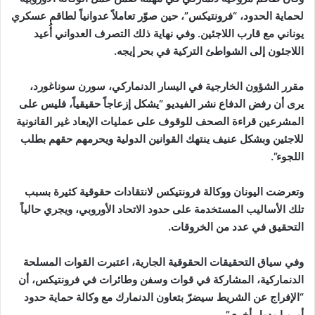
لحماية الحدود، “فرونتيكس”، حين صوّر تعاملاً عدوانياً لطاقم عسكري
يوناني مع قارب اللاجئين. وفي نهاية ذلك التصرف العدواني أُعيد
اللاجئون إلى الشواطئ التركية في بحر إيجه.
مقرر الشؤون الخارجية في اليسار الدنماركي، سورن سوناغورد،
يرى أن رفض الدفاع نشر الفيديو “يشكل إزعاجاً حقيقياً، فليس على
المشرعين قراءة الصحف للوقوف على عمليات الإبعاد غير القانونية
للاجئين وبشكل عنيف ينتهك القوانين الدولية ويحرمهم حقهم بطلب
اللجوء”.
وتعرضت اليونان ووكالة فرونتيكس لانتقادات حقوقية كثيرة بسبب
تلك الأساليب المستخدمة على حدود الاتحاد الأوروبي، ويجري حالياً
التحقيق في عدد من الخروقات.
وفي سياق التحقيقات الحقوقية الجارية، اعتبرت القوات المسلحة
الدنماركية، المشاركة في قوات وسفن وطائرات في فرونتيكس، أن
“الإفراج عن الشريط سيضرّ بتعاون الدنمارك مع وكالة حماية حدود
أوروبا ودول أخرى”.