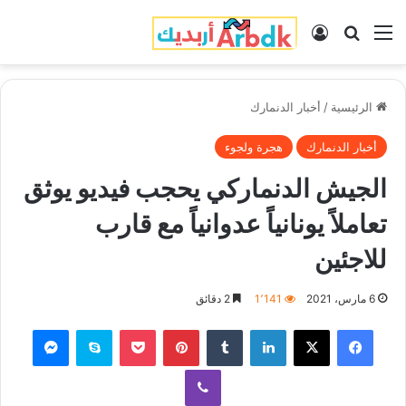
القائمة
بحث عن
تسجيل الدخول
الرئيسية
/
أخبار الدنمارك
أخبار الدنمارك
هجرة ولجوء
الجيش الدنماركي يحجب فيديو يوثق
تعاملاً يونانياً عدوانياً مع قارب
للاجئين
6 مارس، 2021
1٬141
2 دقائق
فيسبوك
‫X
لينكدإن
‏Tumblr
بينتيريست
‫Pocket
سكايب
ماسنجر
ڤايبر