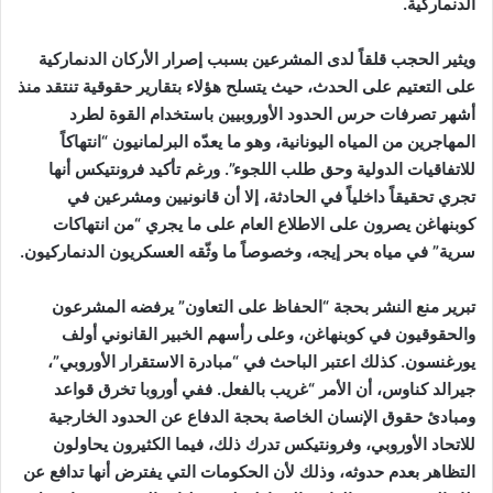
الدنماركية.
ويثير الحجب قلقاً لدى المشرعين بسبب إصرار الأركان الدنماركية
على التعتيم على الحدث، حيث يتسلح هؤلاء بتقارير حقوقية تنتقد منذ
أشهر تصرفات حرس الحدود الأوروبيين باستخدام القوة لطرد
المهاجرين من المياه اليونانية، وهو ما يعدّه البرلمانيون “انتهاكاً
للاتفاقيات الدولية وحق طلب اللجوء”. ورغم تأكيد فرونتيكس أنها
تجري تحقيقاً داخلياً في الحادثة، إلا أن قانونيين ومشرعين في
كوبنهاغن يصرون على الاطلاع العام على ما يجري “من انتهاكات
سرية” في مياه بحر إيجه، وخصوصاً ما وثّقه العسكريون الدنماركيون.
تبرير منع النشر بحجة “الحفاظ على التعاون” يرفضه المشرعون
والحقوقيون في كوبنهاغن، وعلى رأسهم الخبير القانوني أولف
يورغنسون. كذلك اعتبر الباحث في “مبادرة الاستقرار الأوروبي”،
جيرالد كناوس، أن الأمر “غريب بالفعل. ففي أوروبا تخرق قواعد
ومبادئ حقوق الإنسان الخاصة بحجة الدفاع عن الحدود الخارجية
للاتحاد الأوروبي، وفرونتيكس تدرك ذلك، فيما الكثيرون يحاولون
التظاهر بعدم حدوثه، وذلك لأن الحكومات التي يفترض أنها تدافع عن