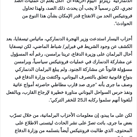
الدنماركية “ريتزاو” اليوم الأربعاء أنّ “الكل يعلم أن عمليات الصد
تجري، لكن رسمياً لا يجب أن يحدث ذلك الصد، ولهذا تحاول
فرونتيكس الحد من الانفتاح قدر الإمكان بشأن هذا النوع من
الحوادث”.
أحزاب اليسار استدعت وزير الهجرة الدنماركي، ماتياس تيسفايا، بعد
الكشف عن وجود الشريط في فبراير/ شباط الماضي، لكن تيسفايا
أحال البرلمان على وزيرة الدفاع، ترينا برامسن، رغم أنه المسؤول
عن مشاركة الدنمارك في عمليات فرونتيكس سياسياً، وبرامسن
مسؤولة قانوناً عن مشاركة الجنود. ولم يبلغ البرلمان الدنماركي
بنواحٍ قانونية تتعلق بالتصرف اليوناني، واكتفت وزارة الدفاع في
وصف ما جرى بأنه “جرى صد قارب مطاطي حاصرته أمواج عاتية
ونفذ حرس السواحل اليوناني مناورة خطيرة لإرجاع القارب، وبالفعل
أبلغونا أنهم سلموا ركابه الـ25 للخفر التركي”.
لكن على ما يبدو، إن معلومات الأحزاب البرلمانية، من خلال تسرّب
بعض ما جرى، باتت تصرّ على نشر الحادث ليتسنى الاطلاع على
المحتوى، الذي طالبت فرونتيكس أيضاً بتسلمه من وزارة الدفاع