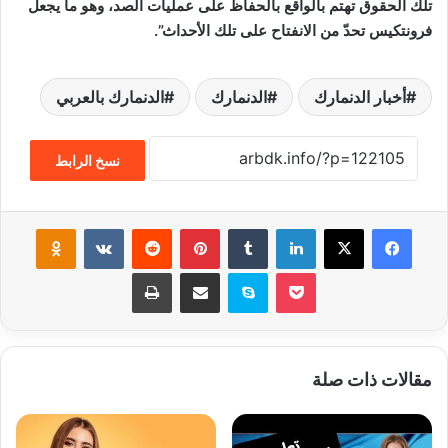
تلك الحقوق تهتم بالواقع بالحفاظ على عمليات الصد، وهو ما يجعل
فرونتكيس تحدّ من الانفتاح على تلك الأحداث”.
أخبار الدنمارك
الدنمارك
الدنمارك بالعربي
نسخ الرابط
فيسبوك
‫X
لينكدإن
‏Tumblr
بينتيريست
‏Reddit
‏VKontakte
Odnoklassniki
‫Pocket
سكايب
مشاركة عبر البريد
طباعة
مقالات ذات صلة