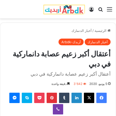
القائمة
بحث عن
تسجيل الدخول
الرئيسية
/
أخبار الدنمارك
أخبار الدنمارك
أربدك-Arbdk
أعتقال أكبر زعيم عصابة دانماركية
في دبي
أعتقال أكبر زعيم عصابة دانماركية في دبي
5 يونيو، 2020
3٬642
دقيقة واحدة
فيسبوك
‫X
لينكدإن
‏Tumblr
بينتيريست
‫Pocket
سكايب
ماسنجر
ڤايبر