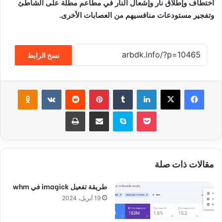
اختطاف وإطلاق نار وإشعال النار في مطاعم مطلة على الشاطئ
وتفجير مستودعات منافسيهم من العصابات الأخرى.
نسخ الرابط
فيسبوك
‫X
لينكدإن
‏Tumblr
بينتيريست
‏Reddit
‏VKontakte
Odnoklassniki
‫Pocket
سكايب
مشاركة عبر البريد
طباعة
مقالات ذات صلة
طريقة تفعيل imagick في whm
19 أبريل، 2024