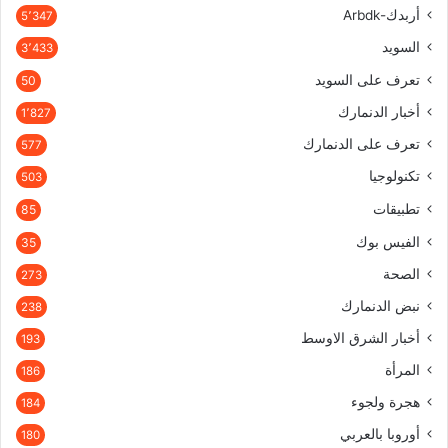
أربدك-Arbdk
5٬347
السويد
3٬433
تعرف على السويد
50
أخبار الدنمارك
1٬827
تعرف على الدنمارك
577
تكنولوجيا
503
تطبيقات
85
الفيس بوك
35
الصحة
273
نبض الدنمارك
238
أخبار الشرق الاوسط
193
المرأة
186
هجرة ولجوء
184
أوروبا بالعربي
180