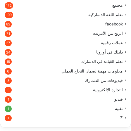
مجتمع
172
تعلم اللغة الدنماركية
109
facebook
82
الربح من الأنترنت
71
عملات رقمية
27
دليلك في أوروبا
24
تعلم القيادة في الدنمارك
15
معلومات مهمة لضمان النجاح العملي
6
فيديوهات من الدنمارك
3
التجارة الإلكترونية
3
فيديو
1
تقنية
1
Z
1