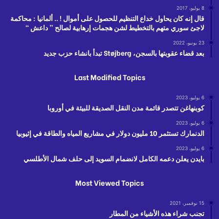
8 يوليو، 2017
قال إنه كان يحاول خداع التنظيم للحصول على أموال ! .. ألمانيا : محاكمة
لاجئ سوري متهم بالتخطيط لشن هجمات إرهابية لصالح ” داعش “
23 يونيو، 2022
بعد قضاء عقوبتها بالسجن، Støjberg تبدأ بانشاء حزب جديد
Last Modified Topics
6 يوليو، 2023
كوبنهاغن تتصدر قائمة مدن النقل الصديقة للبيئة في أوروبا
6 يوليو، 2023
الدنمارك تستثمر 10 مليون دولار في مشاريع المياه والطاقة في إثيوبيا
6 يوليو، 2023
بايدن يعلن دعمه الكامل لانضمام السويد إلى حلف شمال الأطلسي
Most Viewed Topics
15 نوفمبر، 2021
تجنب شراء هذه الأشياء من المطار