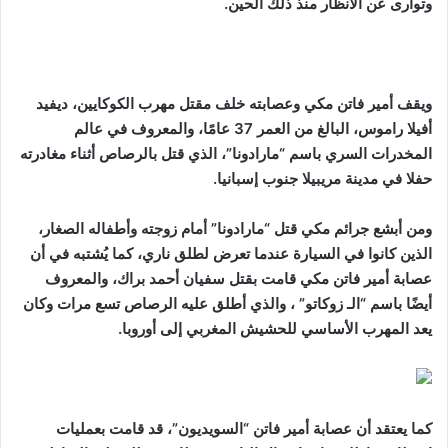
وتوارى عن الأنظار منذ ذلك الحين.
ويقف أمير فاتن مكي وعصابته خلف مقتل مهرب الكوكايين، ديفيد
أفيلا راموس، البالغ من العمر 37 عامًا، والمعروف في عالم
المخدرات السري باسم “مارادونا”، الذي قتل بالرصاص أثناء مغادرته
حفلا في مدينة مريبيلا جنوب إسبانيا.
ومن أبشع جرائم مكي قتل “مارادونا” أمام زوجته وأطفاله الصغار،
الذين كانوا في السيارة عندما تعرض لطلق ناري، كما يُشتبه في أن
عصابة أمير فاتن مكي قامت بقتل سفيان أحمد براك، والمعروف
أيضًا باسم “الـ زوكاتو” ، والذي أطلق عليه الرصاص تسع مرات وكان
يعد المهرب الأساسي للحشيش المغربي إلى أوروبا.
كما يعتقد أن عصابة أمير فاتن “السويديون”، قد قامت بعمليات