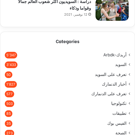
دراسة : السويديون أكثر شعوب العالم جمالا
وقواما وذكاء
12 نوفمبر، 2021
Categories
أربدك-Arbdk
5٬347
السويد
3٬433
تعرف على السويد
50
أخبار الدنمارك
1٬827
تعرف على الدنمارك
577
تكنولوجيا
503
تطبيقات
85
الفيس بوك
35
الصحة
273