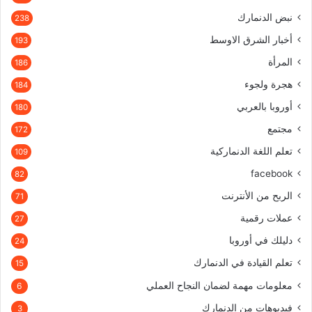
نبض الدنمارك
238
أخبار الشرق الاوسط
193
المرأة
186
هجرة ولجوء
184
أوروبا بالعربي
180
مجتمع
172
تعلم اللغة الدنماركية
109
facebook
82
الربح من الأنترنت
71
عملات رقمية
27
دليلك في أوروبا
24
تعلم القيادة في الدنمارك
15
معلومات مهمة لضمان النجاح العملي
6
فيديوهات من الدنمارك
3