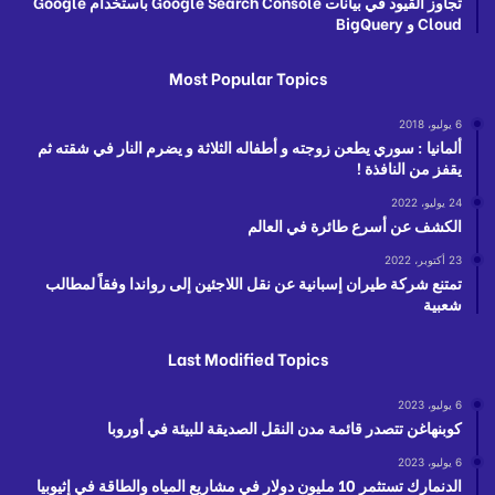
تجاوز القيود في بيانات Google Search Console باستخدام Google
Cloud و BigQuery
Most Popular Topics
6 يوليو، 2018
ألمانيا : سوري يطعن زوجته و أطفاله الثلاثة و يضرم النار في شقته ثم
يقفز من النافذة !
24 يوليو، 2022
الكشف عن أسرع طائرة في العالم
23 أكتوبر، 2022
تمتنع شركة طيران إسبانية عن نقل اللاجئين إلى رواندا وفقاً لمطالب
شعبية
Last Modified Topics
6 يوليو، 2023
كوبنهاغن تتصدر قائمة مدن النقل الصديقة للبيئة في أوروبا
6 يوليو، 2023
الدنمارك تستثمر 10 مليون دولار في مشاريع المياه والطاقة في إثيوبيا