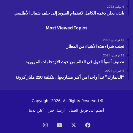
6 يوليو، 2023
بايدن يعلن دعمه الكامل لانضمام السويد إلى حلف شمال الأطلسي
Most Viewed Topics
15 نوفمبر، 2021
تجنب شراء هذه الأشياء من المطار
13 نوفمبر، 2021
تصنيف أسوأ الدول في العالم من حيث الازدحامات المرورية
5 فبراير، 2021
“الدنمارك” تبدأ واحدا من أكبر مشاريعها.. بتكلفة 210 مليار كرونة
© Copyright 2026, All Rights Reserved |
أنضم الى فريق العمل
أرسل خبر
أعلن لدينا
فيسبوك
‫X
‫YouTube
انستقرام