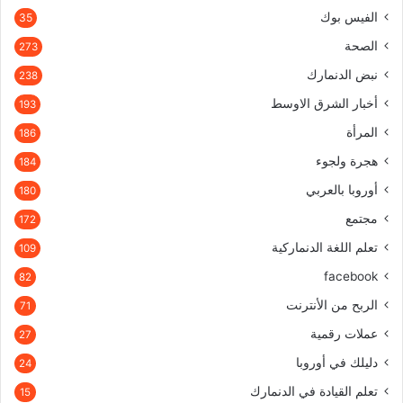
الفيس بوك
35
الصحة
273
نبض الدنمارك
238
أخبار الشرق الاوسط
193
المرأة
186
هجرة ولجوء
184
أوروبا بالعربي
180
مجتمع
172
تعلم اللغة الدنماركية
109
facebook
82
الربح من الأنترنت
71
عملات رقمية
27
دليلك في أوروبا
24
تعلم القيادة في الدنمارك
15