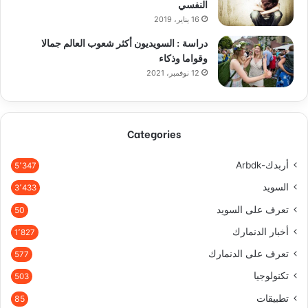
النفسي
16 يناير، 2019
دراسة : السويديون أكثر شعوب العالم جمالا
وقواما وذكاء
12 نوفمبر، 2021
Categories
أربدك-Arbdk
5٬347
السويد
3٬433
تعرف على السويد
50
أخبار الدنمارك
1٬827
تعرف على الدنمارك
577
تكنولوجيا
503
تطبيقات
85