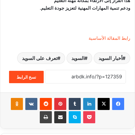
هذا القرار إلى الارتقاء بمكانة مهنة التعليم
ودعم تنمية المهارات المهنية لتعزيز جودة التعليم.
رابط المقالة الأساسية
أخبار السويد
السويد
تعرف على السويد
نسخ الرابط
فيسبوك
‫X
لينكدإن
‏Tumblr
بينتيريست
‏Reddit
‏VKontakte
Odnoklassniki
‫Pocket
سكايب
مشاركة عبر البريد
طباعة