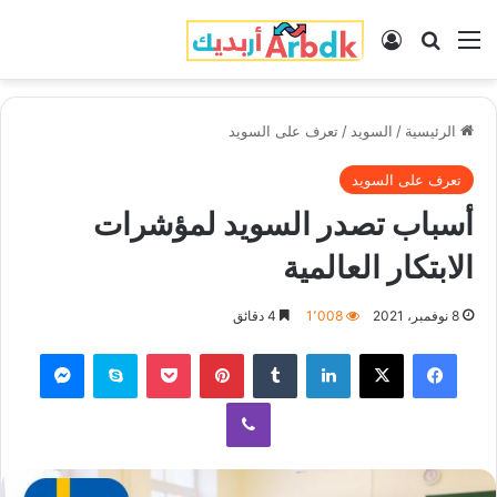
القائمة
بحث عن
تسجيل الدخول
الرئيسية
/
السويد
/
تعرف على السويد
تعرف على السويد
أسباب تصدر السويد لمؤشرات
الابتكار العالمية
8 نوفمبر، 2021
1٬008
4 دقائق
فيسبوك
‫X
لينكدإن
‏Tumblr
بينتيريست
‫Pocket
سكايب
ماسنجر
ڤايبر