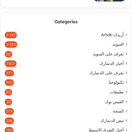
Categories
أربدك-Arbdk
5٬347
السويد
3٬433
تعرف على السويد
50
أخبار الدنمارك
1٬827
تعرف على الدنمارك
577
تكنولوجيا
503
تطبيقات
85
الفيس بوك
35
الصحة
273
نبض الدنمارك
238
أخبار الشرق الاوسط
193