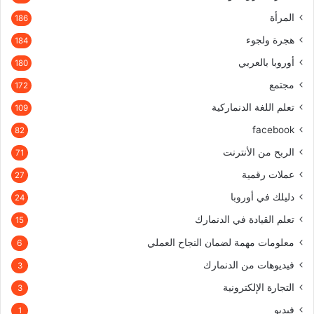
المرأة
186
هجرة ولجوء
184
أوروبا بالعربي
180
مجتمع
172
تعلم اللغة الدنماركية
109
facebook
82
الربح من الأنترنت
71
عملات رقمية
27
دليلك في أوروبا
24
تعلم القيادة في الدنمارك
15
معلومات مهمة لضمان النجاح العملي
6
فيديوهات من الدنمارك
3
التجارة الإلكترونية
3
فيديو
1