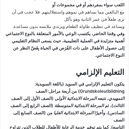
اللعب سواء بمفردهم أو في مجموعات أو
مع البالغين مما يساهم في نموهم واستقلاليتهم. فلا عجب في أن
ترى طفلاً في عمر الثانية وهو يأكل
ويساعد في تنظيف طاولة الطعام ويرتدي ملابسه بدون مساعدة.
وفي وقتنا الحاضر، يكتسب الوعي بالأمور المتعلقة بالنوع الاجتماعي
أهمية متزايدة في العملية التعليمية، حيث يسعى النظام التعليمي
إلى حصول الأطفال على ذات الفُرَص في الحياة بِغَضّ النظر عن
النوع الاجتماعي.
التعليم الإلزامي
يتكون التعليم الإلزامي في السويد (باللغة السويدية:
Grundskoleutbildning) من أربعة مراحل:
الصف
التمهيدي
، تتبعه
المرحلة الابتدائية الأولى
(الصف الأول إلى الصف
الثالث)، ثم
المرحلة الابتدائية المتوسطة
(الصف الرابع إلى الصف
السادس)، وأخيرًا
المرحلة الابتدائية العليا
من (الصف السابع إلى
الصف
التاسع). كما يتم توفير خدمة الرعاية للأطفال للطلاب الذين تتراوح