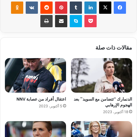
فيسبوك
‫X
لينكدإن
‏Tumblr
بينتيريست
‏Reddit
‏VKontakte
Odnoklassniki
‫Pocket
سكايب
مشاركة عبر البريد
طباعة
مقالات ذات صلة
الدنمارك “تتضامن مع السويد” بعد
اعتقال أفراد من عصابة NNV
الهجوم الإرهابي
5 أكتوبر، 2023
18 أكتوبر، 2023