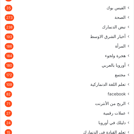
الفيس بوك
35
الصحة
273
نبض الدنمارك
238
أخبار الشرق الاوسط
193
المرأة
186
هجرة ولجوء
184
أوروبا بالعربي
180
مجتمع
172
تعلم اللغة الدنماركية
109
facebook
82
الربح من الأنترنت
71
عملات رقمية
27
دليلك في أوروبا
24
تعلم القيادة في الدنمارك
15