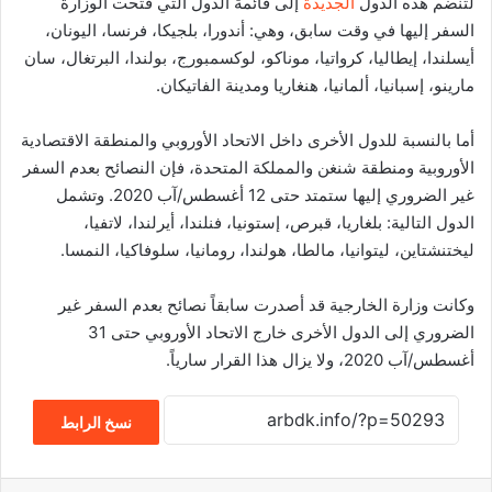
لتنضم هذه الدول
الجديدة
إلى قائمة الدول التي فتحت الوزارة
السفر إليها في وقت سابق، وهي
:
أندورا، بلجيكا، فرنسا، اليونان،
أيسلندا، إيطاليا، كرواتيا، موناكو، لوكسمبورج، بولندا، البرتغال، سان
مارينو، إسبانيا، ألمانيا، هنغاريا ومدينة الفاتيكان
.
أما بالنسبة للدول الأخرى داخل الاتحاد الأوروبي والمنطقة الاقتصادية
الأوروبية ومنطقة شنغن والمملكة المتحدة، فإن النصائح بعدم السفر
غير الضروري إليها ستمتد حتى
12
أغسطس
/
آب
2020.
وتشمل
الدول التالية
:
بلغاريا، قبرص، إستونيا، فنلندا، أيرلندا، لاتفيا،
ليختنشتاين، ليتوانيا، مالطا، هولندا، رومانيا، سلوفاكيا، النمسا
.
وكانت وزارة الخارجية قد أصدرت سابقاً نصائح بعدم السفر غير
الضروري إلى الدول الأخرى خارج الاتحاد الأوروبي حتى
31
أغسطس
/
آب
2020
، ولا يزال هذا القرار سارياً
.
نسخ الرابط