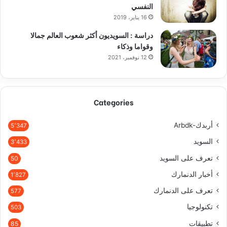
النفسي
16 يناير، 2019
دراسة : السويديون أكثر شعوب العالم جمالا
وقواما وذكاء
12 نوفمبر، 2021
Categories
أربدك-Arbdk
5٬347
السويد
3٬433
تعرف على السويد
50
أخبار الدنمارك
1٬827
تعرف على الدنمارك
577
تكنولوجيا
503
تطبيقات
85