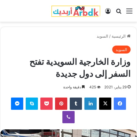
القائمة
بحث عن
تسجيل الدخول
الرئيسية
/
السويد
السويد
وزارة الخارجية السويدية تفتح
السفر إلى دول جديدة
29 يناير، 2021
425
دقيقة واحدة
فيسبوك
‫X
لينكدإن
‏Tumblr
بينتيريست
‫Pocket
سكايب
ماسنجر
ڤايبر