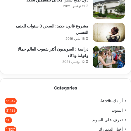
11 نوفمبر، 2021
مشروع قانون جديد: السجن 3 سنوات للعنف
النفسي
16 يناير، 2019
دراسة : السويديون أكثر شعوب العالم جمالا
وقواما وذكاء
12 نوفمبر، 2021
Categories
أربدك-Arbdk
5٬347
السويد
3٬433
تعرف على السويد
50
أخبار الدنمارك
1٬827