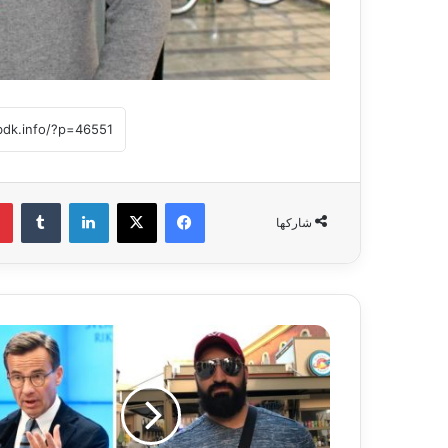
فيسبوك
‫X
لينكدإن
‏Tumblr
شاركها
ف
ص
ل
ح
م
ي