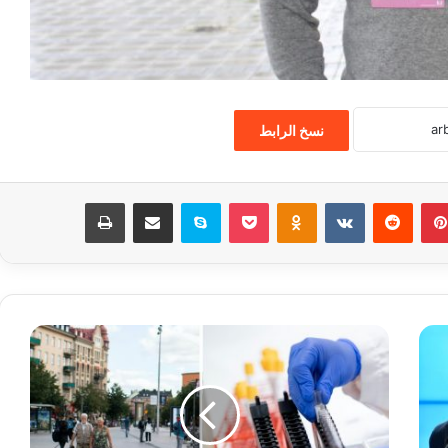
نسخ الرابط
بينتيريست
‏Reddit
‏VKontakte
Odnoklassniki
‫Pocket
سكايب
مشاركة عبر البريد
طباعة
أ
ع
د
ا
د
ا