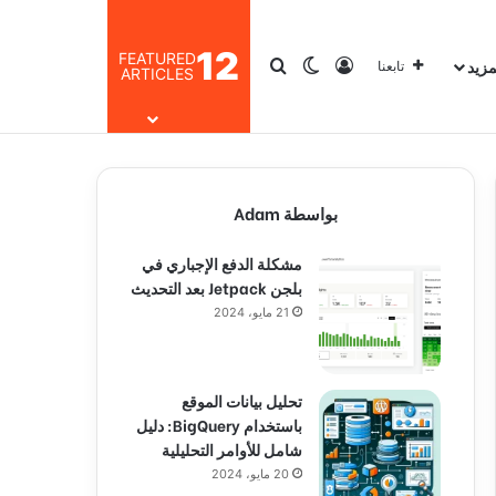
12
FEATURED
مزيد
تسجيل الدخول
بحث عن
الوضع المظلم
تابعنا
ARTICLES
بواسطة Adam
مشكلة الدفع الإجباري في
بلجن Jetpack بعد التحديث
21 مايو، 2024
تحليل بيانات الموقع
باستخدام BigQuery: دليل
شامل للأوامر التحليلية
20 مايو، 2024