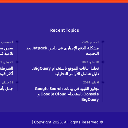
ب
ا
ل
م
Recent Topics
ح
ا
ف
21 مايو، 2024
1 ديسمبر، 2018
مشكلة الدفع الإجباري في بلجن Jetpack بعد
سجن مدر
ظ
التحديث
تلاميذ ف
ي
ن
20 مايو، 2024
29 يناير، 2021
تحليل بيانات الموقع باستخدام BigQuery:
الشرطة:
دليل شامل للأوامر التحليلية
أكثر قوة
6 مايو، 2024
28 فبراير، 2018
تجاوز القيود في بيانات Google Search
جمل بأستخدام Vil باللغة
Console باستخدام Google Cloud و
BigQuery
© Copyright 2026, All Rights Reserved |