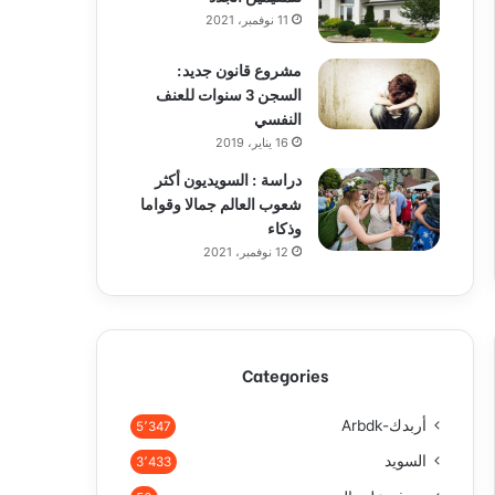
11 نوفمبر، 2021
مشروع قانون جديد:
السجن 3 سنوات للعنف
النفسي
16 يناير، 2019
دراسة : السويديون أكثر
شعوب العالم جمالا وقواما
وذكاء
12 نوفمبر، 2021
Categories
أربدك-Arbdk
5٬347
السويد
3٬433