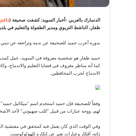
الدنمارك بالعربي -أخبار السويد: كشفت صحيفة (
داغنز 
ظفار، الناشط التربوي ومدير الطفولة والتعليم في بلدية Mullsjö، باسم مستعار خلال الفترة بين عامي 2011 و6
بدوره أعرب حميد للصحيفة عن ندمه وتراجعه عن تبني م
كما أنه مناظر معروف في قضايا التعليم والاندماج، و
الاندماج لحزب المحافظين.
وفقاً للصحيفة فإن حميد استخدم اسم “ميكائيل حميد” ال
لهم، ووجه عبارات من قبيل “كلب صهيوني” لأحد الأش
وفي الوقت الذي كان يعمل فيه كمحقق في مفتشية الم
ذاته، أفكار وعبارات تعبر عن إنكاره للهولوكوست.