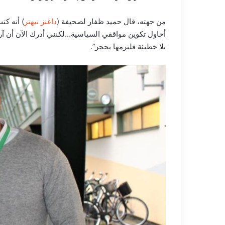
من جهته، قال حميد ظفار لصحيفة (
داغنز نيهتر
) أنه كت
أحاول تكوين مواقفي السياسية…لكنني أدرك الآن أن آ
بلا خطيئة فليرمها بحجر”.