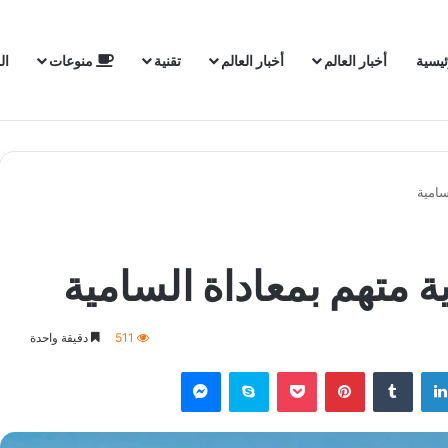
ئيسية
أخبار العالم
أخبار العالم
تقنية
منوعات
ال
سامية
ة متهم بمعاداة السامية
511
دقيقة واحدة
لينكدإن
‏Tumblr
بينتيريست
‫Pocket
سكايب
ماسنجر