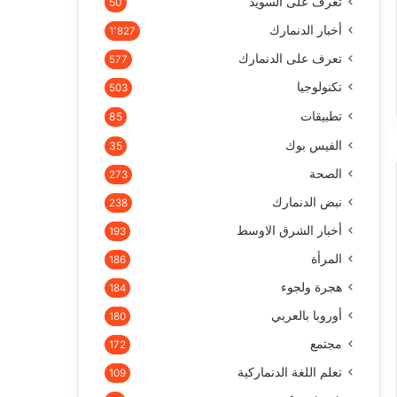
تعرف على السويد
50
أخبار الدنمارك
1٬827
تعرف على الدنمارك
577
تكنولوجيا
503
تطبيقات
85
الفيس بوك
35
الصحة
273
نبض الدنمارك
238
أخبار الشرق الاوسط
193
المرأة
186
هجرة ولجوء
184
أوروبا بالعربي
180
مجتمع
172
تعلم اللغة الدنماركية
109