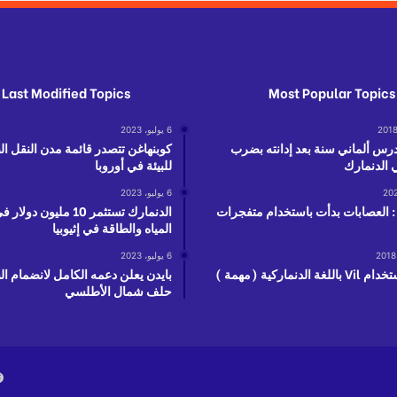
Last Modified Topics
Most Popular Topics
6 يوليو، 2023
س ألماني سنة بعد إدانته بضرب
كوبنهاغن تتصدر قائمة مدن النقل ا
ي الدنمارك
للبيئة في أوروبا
6 يوليو، 2023
 العصابات بدأت باستخدام متفجرات
الدنمارك تستثمر 10 مليون 
المياه والطاقة في إثيوبيا
6 يوليو، 2023
 الدنماركية (مهمة )
بايدن يعلن دعمه الكامل لانضمام ال
حلف شمال الأطلسي