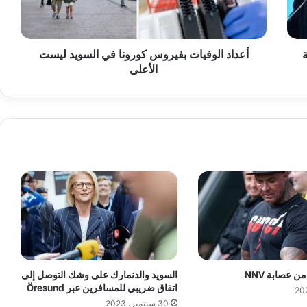
ل
و
ف
أعداد الوفيات بفيروس كورونا في السويد ليست
ي
الأعلى
ا
ت
ب
ف
ي
ر
و
س
ك
و
ر
و
ن
ا
ف
ن عصابة NNV
السويد والدنمارك على وشك التوصل إلى
ي
اتفاق ضريبي للمسافرين عبر Öresund
ا
30 سبتمبر، 2023