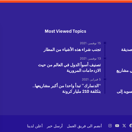
Most Viewed Topics
15 نوفمبر، 2021
لصديقة
تجنب شراء هذه الأشياء من المطار
13 نوفمبر، 2021
تصنيف أسوأ الدول في العالم من حيث
دولار في مشاريع
الازدحامات المرورية
5 فبراير، 2021
“الدنمارك” تبدأ واحدا من أكبر مشاريعها..
سويد إلى
بتكلفة 210 مليار كرونة
‫X
فيسبوك
‫YouTube
انستقرام
أنضم الى فريق العمل
أرسل خبر
أعلن لدينا