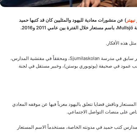
نيهتر
) عن منشورات معادية لليهود والمثليين كان قد كتبها حميد
201.
ثل هذه الأفكار.
حميد ظفار هو شخصية معروفة في السويد، عمل كمدير سابق في مدرسة Sjumilaskolan، ومحققاً في مفتشية المدارس،
كاتب عمود في صحيفة (يوتوبوري بوستن)، وخبير مستقل في لجنة
مستعار وناقش قضايا تتعلق باليهود معرباً فيها عن موقفه المعادي
خاص على منصات التواصل الاجتماعي.
دارس كتب حميد في مدونته الخاصة، مستخدماً الاسم المستعار