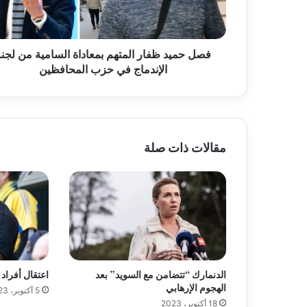
د
ظ
ف
فصل حميد ظفار المتهم بمعاداة السامية من لجنة
ا
الإندماج في حزب المحافظين
ر
ا
ل
م
ت
ه
مقالات ذات صلة
م
ب
م
ع
ا
د
ا
ة
ا
الدنمارك “تتضامن مع السويد” بعد
اعتقال أفراد م
ل
الهجوم الإرهابي
5 أكتوبر، 2023
س
18 أكتوبر، 2023