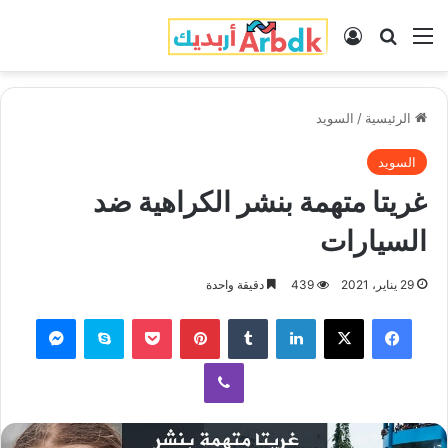
القائمة
بحث عن
تسجيل الدخول
الرئيسية
/
السويد
السويد
غريتا متهمة بنشر الكراهية ضد
السيارات
29 يناير، 2021
439
دقيقة واحدة
فيسبوك
‫X
لينكدإن
‏Tumblr
بينتيريست
‫Pocket
سكايب
ماسنجر
ڤايبر