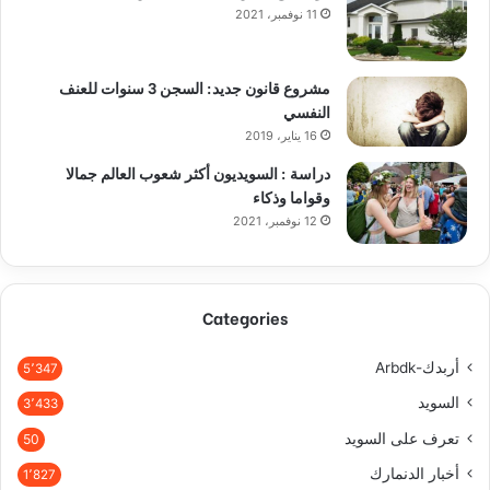
11 نوفمبر، 2021
مشروع قانون جديد: السجن 3 سنوات للعنف
النفسي
16 يناير، 2019
دراسة : السويديون أكثر شعوب العالم جمالا
وقواما وذكاء
12 نوفمبر، 2021
Categories
أربدك-Arbdk
5٬347
السويد
3٬433
تعرف على السويد
50
أخبار الدنمارك
1٬827