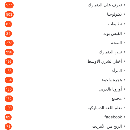
تعرف على الدنمارك
577
تكنولوجيا
503
تطبيقات
85
الفيس بوك
35
الصحة
273
نبض الدنمارك
238
أخبار الشرق الاوسط
193
المرأة
186
هجرة ولجوء
184
أوروبا بالعربي
180
مجتمع
172
تعلم اللغة الدنماركية
109
facebook
82
الربح من الأنترنت
71