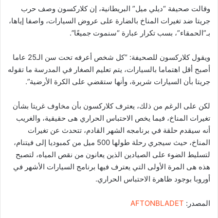
وقالت صحيفة “ديلي ميل” البريطانية، إن كلاركسون وصف حرب
جريتا ضد تغيرات المناخ بالضارة على عروض السيارات، واصفا إياها،
بـ”الحمقاء”، بسب تكرار عبارة “سنموت جميعًا”.
ويقول كلاركسون للصحيفة: “كل شخص أعرفه تحت سن الـ25 عاما
أصبح أقل اهتماما بالسيارات، يتم تعليم الصغار في المدرسة ما تقوله
جريتا بأن السيارات شريرة، وأنها ستقضي على الكرة الأرضية”.
لكن على الرغم من ذلك، يعترف كلاركسون بأن مخاوف غريتا بشأن
تغيرات المناخ، فيما يخص الاحتباس الحراري هى حقيقية، والغريب
أنه سيقدم حلقة في برنامجه الشهر القادم، تتحدث عن تغيرات
المناخ، حيث سيجري رحلة طولها 500 ميل من كمبوديا إلى فيتنام،
لتسليط الضوء على الصيادين الذين يعانون من نقص المياه، لتصبح
هذه هى المرة الأولى التي يعترف فيها برنامج السيارات الأشهر في
أوروبا بوجود ظاهرة الاحتباس الحراري.
المصدر:
AFTONBLADET