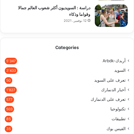
دراسة : السويديون أكثر شعوب العالم جمالا
وقواما وذكاء
12 نوفمبر، 2021
Categories
أربدك-Arbdk
5٬347
السويد
3٬433
تعرف على السويد
50
أخبار الدنمارك
1٬827
تعرف على الدنمارك
577
تكنولوجيا
503
تطبيقات
85
الفيس بوك
35