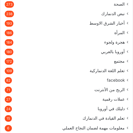
الصحة
273
نبض الدنمارك
238
أخبار الشرق الاوسط
193
المرأة
186
هجرة ولجوء
184
أوروبا بالعربي
180
مجتمع
172
تعلم اللغة الدنماركية
109
facebook
82
الربح من الأنترنت
71
عملات رقمية
27
دليلك في أوروبا
24
تعلم القيادة في الدنمارك
15
معلومات مهمة لضمان النجاح العملي
6