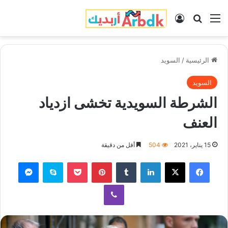
القائمة
بحث عن
تسجيل الدخول
الرئيسية
/
السويد
السويد
الشرطة السويدية تخشى ازدياد
العنف
15 يناير، 2021
504
أقل من دقيقة
فيسبوك
‫X
لينكدإن
‏Tumblr
بينتيريست
‫Pocket
سكايب
ماسنجر
ڤايبر