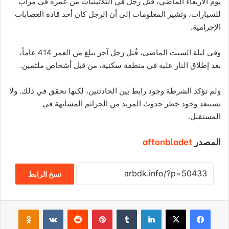
يوم الأربعاء الماضي، قُتل رجل في الثلاثينيات من عمره في مرآب
للسيارات، وتشير المعلومات إلى أن الرجل كان أحد قادة العصابات
الإجرامية
.
وفي ليلة السبت الماضي، قُتل رجل آخر يبلغ من العمر
414
عاماً،
بعد إطلاق النار عليه في منطقة سكنية، من قبل أشخاص ملثمين
.
ولم تؤكد الشرطة وجود رابط بين الحادثتين، لكنها تحقق في ذلك
.
ولا
تستبعد وجود خطر حدوث المزيد من الجرائم المشابهة في
المستقبل
.
المصدر
aftonbladet
نسخ الرابط
فيسبوك
‫X
لينكدإن
‏Tumblr
بينتيريست
‏Reddit
‏VKontakte
Odnoklassniki