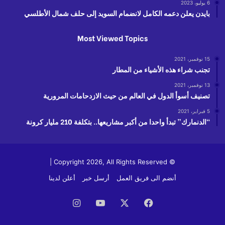
6 يوليو، 2023
بايدن يعلن دعمه الكامل لانضمام السويد إلى حلف شمال الأطلسي
Most Viewed Topics
15 نوفمبر، 2021
تجنب شراء هذه الأشياء من المطار
13 نوفمبر، 2021
تصنيف أسوأ الدول في العالم من حيث الازدحامات المرورية
5 فبراير، 2021
“الدنمارك” تبدأ واحدا من أكبر مشاريعها.. بتكلفة 210 مليار كرونة
© Copyright 2026, All Rights Reserved |
أنضم الى فريق العمل
أرسل خبر
أعلن لدينا
فيسبوك
‫X
‫YouTube
انستقرام