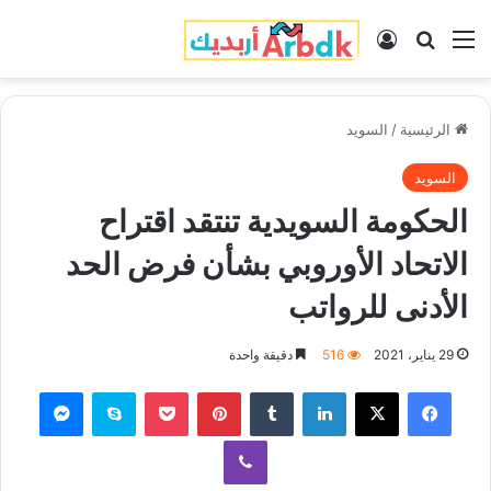
القائمة
بحث عن
تسجيل الدخول
الرئيسية
/
السويد
السويد
الحكومة السويدية تنتقد اقتراح
الاتحاد الأوروبي بشأن فرض الحد
الأدنى للرواتب
29 يناير، 2021
516
دقيقة واحدة
فيسبوك
‫X
لينكدإن
‏Tumblr
بينتيريست
‫Pocket
سكايب
ماسنجر
ڤايبر