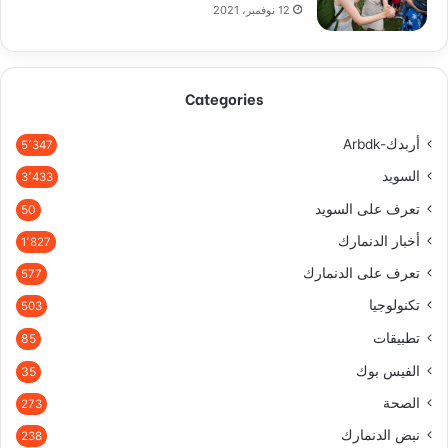
12 نوفمبر، 2021
Categories
أربدك-Arbdk
5٬347
السويد
3٬433
تعرف على السويد
50
أخبار الدنمارك
1٬827
تعرف على الدنمارك
577
تكنولوجيا
503
تطبيقات
85
الفيس بوك
35
الصحة
273
نبض الدنمارك
238