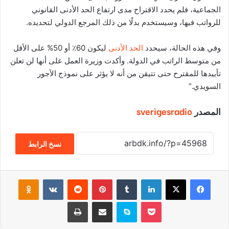
الجماعية، فلم يحدد الاقتراح مدى ارتفاع الحد الأدنى القانوني
للرواتب فيها، وسيستخدم بدلًا من ذلك المرجع الدولي لتحديده.
وفي هذه الحالة، سيحدد
الحد الأدنى
ليكون 60٪ أو 50% على الأقل
من متوسط ​​الراتب في الدولة. وأكدت وزيرة العمل على أنها لن تعلن
تأييدها للمقترح حتى تتيقن من أنه لا يؤثر على نموذج الأجور
السويدي.”
المصدر
sverigesradio
نسخ الرابط
فيسبوك
‫X
لينكدإن
‏Tumblr
بينتيريست
‏Reddit
‏VKontakte
Odnoklassniki
‫Pocket
سكايب
مشاركة عبر البريد
طباعة