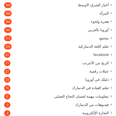
أخبار الشرق الاوسط
193
المرأة
186
هجرة ولجوء
184
أوروبا بالعربي
180
مجتمع
172
تعلم اللغة الدنماركية
109
facebook
82
الربح من الأنترنت
71
عملات رقمية
27
دليلك في أوروبا
24
تعلم القيادة في الدنمارك
15
معلومات مهمة لضمان النجاح العملي
6
فيديوهات من الدنمارك
3
التجارة الإلكترونية
3