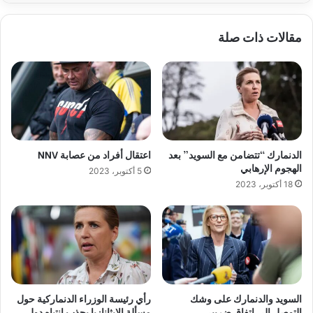
مقالات ذات صلة
الدنمارك “تتضامن مع السويد” بعد
اعتقال أفراد من عصابة NNV
الهجوم الإرهابي
5 أكتوبر، 2023
18 أكتوبر، 2023
السويد والدنمارك على وشك
رأي رئيسة الوزراء الدنماركية حول
التوصل إلى اتفاق ضريبي
مسألة الإيثانازيا يجذب انتباه دول