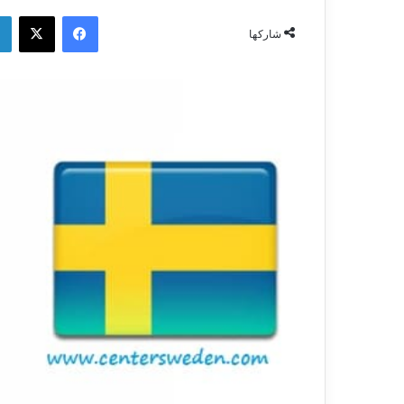
فيسبوك
‫X
شاركها