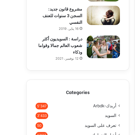
مشروع قانون جديد:
السجن 3 سنوات للعنف
النفسي
16 يناير، 2019
دراسة : السويديون أكثر
شعوب العالم جمالا وقواما
وذكاء
12 نوفمبر، 2021
Categories
أربدك-Arbdk
5٬347
السويد
3٬433
تعرف على السويد
50