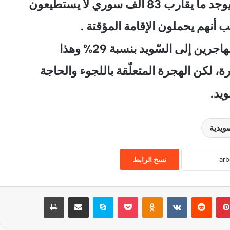
لف سوري لا يستطيعون
أنهم يحملون الإقامة المؤقتة .
إلى السّويد بنسبة 29% وهذا
، لكن الهجرة المتعلّقة باللجوء والحاجة
ويد.
ويدية
نسخ الرابط
بينتيريست
‏Reddit
‏VKontakte
Odnoklassniki
‫Pocket
سكايب
مشاركة عبر البريد
طباعة