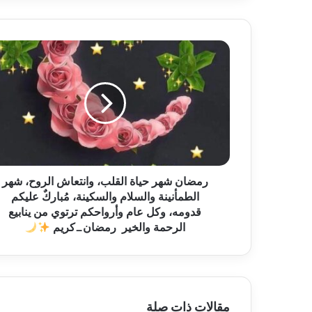
ر
م
ض
ا
ن
ش
ه
ر
‏رمضان شهر حياة القلب، وانتعاش الروح، شهر
ح
الطمأنينة والسلام والسكينة، مُباركٌ عليكم
ي
ا
قدومه، وكل عام وأرواحكم ترتوي من ينابيع
ة
الرحمة والخير ‏⁧ رمضان_كريم ⁩
ا
ل
ق
ل
ب
مقالات ذات صلة
،