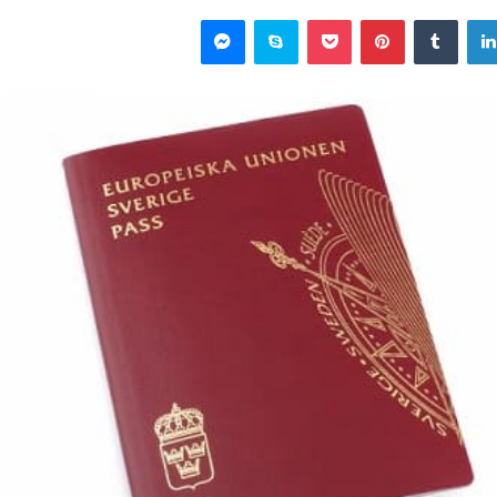
لينكدإن
‏Tumblr
بينتيريست
‫Pocket
سكايب
ماسنجر