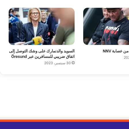
ة
ا
ل
د
ن
م
ا
ر
ن عصابة NNV
السويد والدنمارك على وشك التوصل إلى
ك
اتفاق ضريبي للمسافرين عبر Öresund
ي
30 سبتمبر، 2023
ة
ت
ص
ر
ع
ل
ى
أ
ر
س
ا