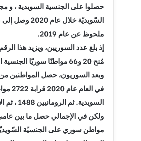
حصلوا على الجنسية السويدية ، و مج
السّويديّة خلال عام 2020 وصل إلى 24 ألف و472 مهاجر سوري وهو ارتفاعٌ
ملحوظ عن عام 2019.
إذ بلغ عدد السوريين، ويزيد هذا الرقم بـ 4406 أشخاص عن عام 2019 ع
مُنح 20 و66 مواطنًا سوريًا الجنسية السويدية.
وبعد السوريون، حصل المواطنين من بو
في العام عام 2020 قرابة 2722 مواطنًا بولنديًا و1725 مواطنًا نرويجيًا الجنسية
السويدية. ثم الرومانيين 1488 ، ثم الألمان 1458 . المصدر
ولكن في الإجمالي حصل ما بين عامي 2015 و 2020 عدد 69 ألف و 8
مواطن سوري على الجنسيّة السّويديّة، ولا زال