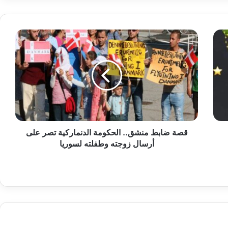
ق
ص
ة
ض
ا
ب
ط
م
ن
قصة ضابط منشق.. الحكومة الدنماركية تصر على
ش
أرسال زوجته وطفلته لسوريا
ق
.
.
ا
ل
ح
ك
و
م