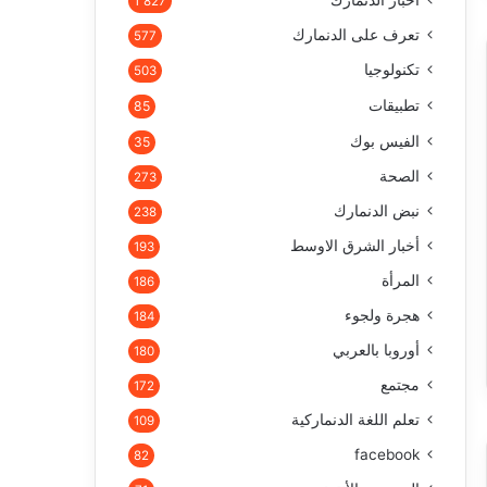
أخبار الدنمارك
1٬827
تعرف على الدنمارك
577
تكنولوجيا
503
تطبيقات
85
الفيس بوك
35
الصحة
273
نبض الدنمارك
238
أخبار الشرق الاوسط
193
المرأة
186
هجرة ولجوء
184
أوروبا بالعربي
180
مجتمع
172
تعلم اللغة الدنماركية
109
facebook
82