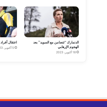
و
ا
ن
ت
ع
ا
ش
ا
الدنمارك “تتضامن مع السويد” بعد
اعتقال أفراد م
ل
الهجوم الإرهابي
5 أكتوبر، 2023
ر
18 أكتوبر، 2023
و
ح
،
ش
ه
ر
ا
ل
ط
م
أ