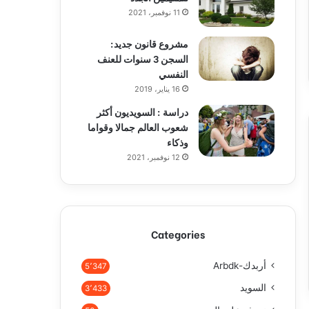
11 نوفمبر، 2021
مشروع قانون جديد:
السجن 3 سنوات للعنف
النفسي
16 يناير، 2019
دراسة : السويديون أكثر
شعوب العالم جمالا وقواما
وذكاء
12 نوفمبر، 2021
Categories
أربدك-Arbdk
5٬347
السويد
3٬433