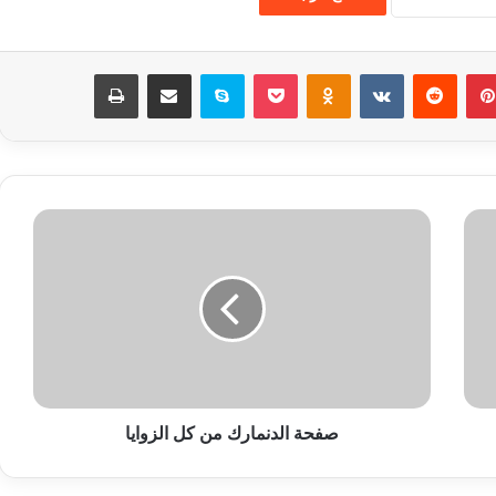
بينتيريست
‏Reddit
‏VKontakte
Odnoklassniki
‫Pocket
سكايب
مشاركة عبر البريد
طباعة
ص
ف
ح
ة
ا
ل
د
ن
م
صفحة الدنمارك من كل الزوايا
ا
ر
ك