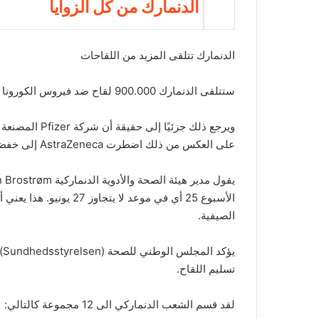
الدنمارك من كل الزوايا
الدنمارك تتلقى المزيد من اللقاحات
ستتلقى الدنمارك 900.000 لقاح ضد فيروس الكورونا بحلول الصيف أكثر مما كان يعتقد في السابق.
ويرجع ذلك جزئي
على العكس من ذلك اضطرت AstraZeneca إلى خفض مستوى شحناتها.
الأسبوع 25 أي في موعد ل
الصيفية.
يؤكد المجلس الوطني للصحة (Sundhedsstyrel
n
تسليم اللقاح.
لقد قسم الشعب الدنماركي الى 12 مجموعة كالتالي: