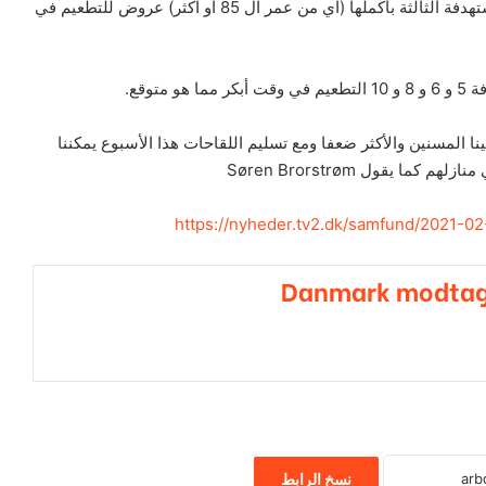
وفقًا للمجلس الوطني للصحة ستتلقى المجموعة المستهدفة الثالثة بأكملها (اي من عمر ال 85 او اكثر) عروض للتطعيم في
توقع.
 المسنين والأكثر ضعفا ومع تسليم اللقاحات هذا الأسبوع يمكننا
ا يقول Søren Brorstrøm
https://
nyheder.tv2.dk/
samfund/
2021-02
Danmark modtage
نسخ الرابط