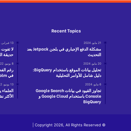
Recent Topics
21 مايو، 2024
13 فبراير، 2023
مشكلة الدفع الإجباري في بلجن Jetpack بعد
لا تفوت 
التحديث
حديقة ال
20 مايو، 2024
8 يونيو، 2022
تحليل بيانات الموقع باستخدام BigQuery:
رغم الفض
دليل شامل للأوامر التحليلية
في Herlufsholm كيف ذلك؟
6 مايو، 2024
13 يونيو، 2022
تجاوز القيود في بيانات Google Search
العلماء 
Console باستخدام Google Cloud و
الأكثر نش
BigQuery
© Copyright 2026, All Rights Reserved |