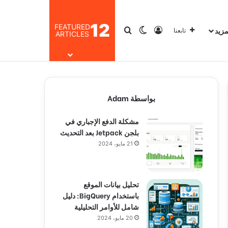
12
FEATURED
مزيد
تسجيل الدخول
بحث عن
الوضع المظلم
تابعنا
ARTICLES
بواسطة Adam
مشكلة الدفع الإجباري في
بلجن Jetpack بعد التحديث
21 مايو، 2024
تحليل بيانات الموقع
باستخدام BigQuery: دليل
شامل للأوامر التحليلية
20 مايو، 2024