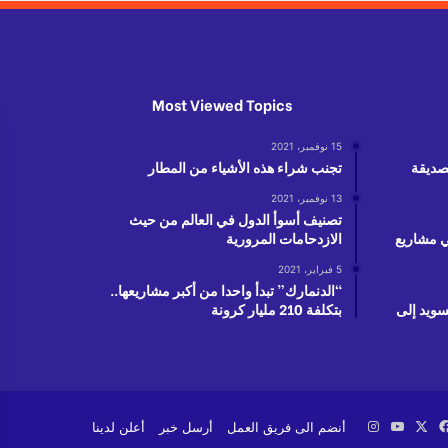
Most Viewed Topics
15 نوفمبر، 2021
لصديقة
تجنب شراء هذه الأشياء من المطار
13 نوفمبر، 2021
تصنيف أسوأ الدول في العالم من حيث
دولار في مشاريع
الازدحامات المرورية
5 فبراير، 2021
“الدنمارك” تبدأ واحدا من أكبر مشاريعها..
سويد إلى
بتكلفة 210 مليار كرونة
‫X
فيسبوك
‫YouTube
انستقرام
أنضم الى فريق العمل
أرسل خبر
أعلن لدينا