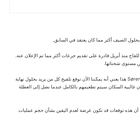
ًا إلى حقيقة أن شركة Pfizer المصنعة للقاح منذ أبريل قادرة على تقديم جرعات أكثر مما تم الإعلان عنه.
يقول مدير هيئة الصحة والأدوية الدنماركية Søren Brostrøm هذا يعني أنه يمكننا الآن توقع تلقيح كل من يريد بحلول نهاية
ا يتجاوز 27 يونيو. هذا يعني أن غالبية السكان سيتم تطعيمهم بالكامل عندما نصل إلى العطلة
se) أن هذه توقعات قد تكون عرضة لعدم اليقين بشأن حجم عمليات