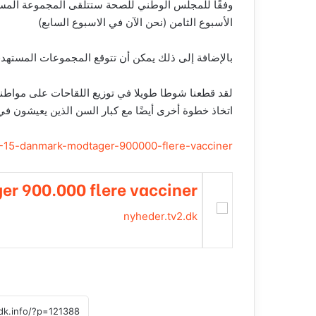
الأسبوع الثامن (نحن الآن في الاسبوع السابع)
بالإضافة إلى ذلك يمكن أن تتوقع المجموعات المستهدفة 5 و 6 و 8 و 10 التطعيم في وقت أبكر مما هو م
لقد قطعنا شوطا طويلا في توزيع اللقاحات على مواطنينا
اتخاذ خطوة أخرى أيضًا مع كبار السن الذين يعيشون في منازلهم كم
-15-danma
rk-modtager-900
000-flere-vacci
ner
r 900.000 flere vacciner
nyheder.tv2.dk