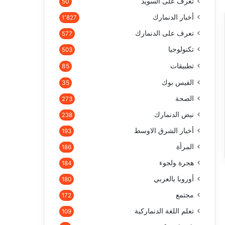
تعرف على السويد
50
أخبار الدنمارك
1٬827
تعرف على الدنمارك
577
تكنولوجيا
503
تطبيقات
85
الفيس بوك
35
الصحة
273
نبض الدنمارك
238
أخبار الشرق الاوسط
193
المرأة
186
هجرة ولجوء
184
أوروبا بالعربي
180
مجتمع
172
تعلم اللغة الدنماركية
109