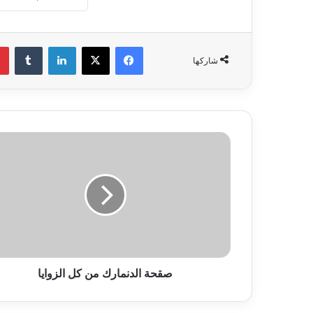
فيسبوك
‫X
لينكدإن
‏Tumblr
شاركها
ص
ق
ح
ة
ا
ل
د
ن
م
صقحة الدنمارك من كل الزوايا
ا
ر
ك