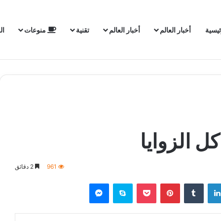
ئيسية
أخبار العالم
أخبار العالم
تقنية
منوعات
ال
 الزوايا
961
2 دقائق
لينكدإن
‏Tumblr
بينتيريست
‫Pocket
سكايب
ماسنجر