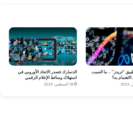
م
ن
ك
ل
ا
ل
ز
و
ا
ي
ا
بيق “ثريدز” .. ما السبب
الدنمارك تتصدر الاتحاد الأوروبي في
الاهتمام به؟
استهلاك وسائط الإعلام الرقمي
18 أغسطس، 2023