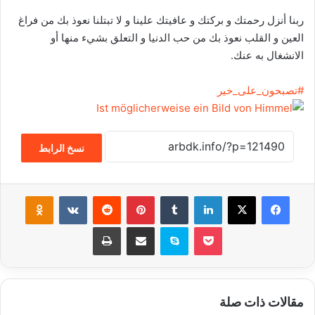
ربنا أنزل رحمتك و بركتك و عافيتك علينا و لا تبتلنا نعوذ بك من فراغ
العين و القلب نعوذ بك من حب الدنيا و التعلق بشيء منها أو
الانشغال به عنك.
#
تصبحون_على_خير
نسخ الرابط
فيسبوك
‫X
لينكدإن
‏Tumblr
بينتيريست
‏Reddit
‏VKontakte
Odnoklassniki
‫Pocket
سكايب
مشاركة عبر البريد
طباعة
مقالات ذات صلة