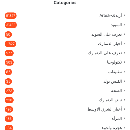
Categories
أربدك-Arbdk
5٬347
السويد
3٬433
تعرف على السويد
50
أخبار الدنمارك
1٬827
تعرف على الدنمارك
577
تكنولوجيا
503
تطبيقات
85
الفيس بوك
35
الصحة
273
نبض الدنمارك
238
أخبار الشرق الاوسط
193
المرأة
186
هجرة ولجوء
184