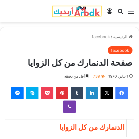
القائمة
بحث عن
تسجيل الدخول
الرئيسية
/
facebook
facebook
صفحة الدنمارك من كل الزوايا
1 يناير، 1970
739
أقل من دقيقة
فيسبوك
‫X
لينكدإن
‏Tumblr
بينتيريست
‫Pocket
سكايب
ماسنجر
ڤايبر
الدنمارك من كل الزوايا