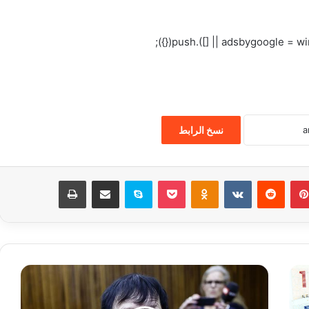
نسخ الرابط
بينتيريست
‏Reddit
‏VKontakte
Odnoklassniki
‫Pocket
سكايب
مشاركة عبر البريد
طباعة
ا
ل
د