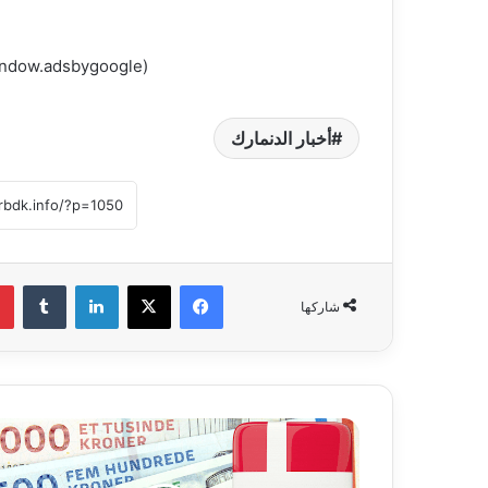
(adsbygoogle = window.adsbygoogle || []).push({});
أخبار الدنمارك
فيسبوك
‫X
لينكدإن
‏Tumblr
شاركها
أ
م
و