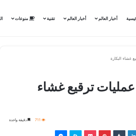
ئيسية
أخبار العالم
أخبار العالم
تقنية
منوعات
ال
ع غشاء البكارة
عمليات ترقيع غشاء
711
دقيقة واحدة
لينكدإن
‏Tumblr
بينتيريست
‫Pocket
سكايب
ماسنجر