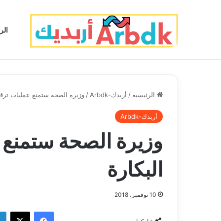
الر
الرئيسية
/
أربدك-Arbdk
/
وزيرة الصحة ستمنع عمليات ترقي
أربدك-Arbdk
وزيرة الصحة ستمنع 
البكارة
10 نوفمبر، 2018
فيسبوك
‫X