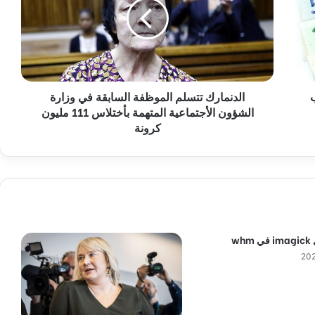
ن
م
ا
ر
ك
ت
ب
الدنمارك تتسلم الموظفة السابقة في وزارة
ت
الشؤون الأجتماعية المتهمة بأختلاس 111 مليون
س
ل
كرونة
م
ا
ل
م
و
ظ
ف
wh
ة
ا
ل
س
ا