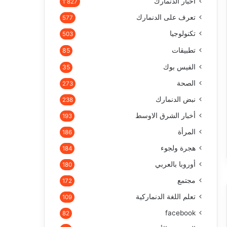
أخبار الدنمارك
1٬827
تعرف على الدنمارك
577
تكنولوجيا
503
تطبيقات
85
الفيس بوك
35
الصحة
273
نبض الدنمارك
238
أخبار الشرق الاوسط
193
المرأة
186
هجرة ولجوء
184
أوروبا بالعربي
180
مجتمع
172
تعلم اللغة الدنماركية
109
facebook
82