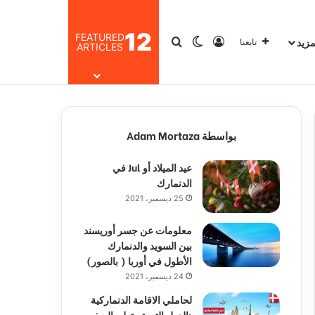
12
FEATURED
مزيد
تسجيل الدخول
بحث عن
الوضع المظلم
تابعنا
ARTICLES
بواسطة Adam Mortaza
عيد الميلاد أو Jul في
الدنمارك
25 ديسمبر، 2021
معلومات عن جسر أوريسند
بين السويد والدنمارك
الأطول في أوربا ( بالصور)
24 ديسمبر، 2021
لحاملي الاقامة الدنماركية
:الدول التي تستطيع السفر