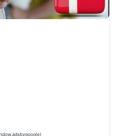
(adsbygoogle = window.adsbygoogle || []).push({});