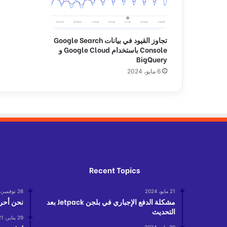
ى
م
ص
ل
تجاوز القيود في بيانات Google Search
ح
Console باستخدام Google Cloud و
ة
BigQuery
ا
6 مايو، 2024
ل
ض
ر
ا
ئ
ب
ا
ل
د
Recent Topics
ن
م
21 مايو، 2024
26 نوفمبر، 2021
ا
مشكلة الدفع الإجباري في بلجن Jetpack بعد
نحن أحرا
ر
التحديث
ك
29 يناير، 2021
ي