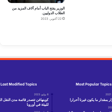
ب
ق
الوزير يفتح الباب أمام آلاف المزيد من
ة
الطلاب الدوليين.
ف
22 أكتوبر، 2023
ي
و
ز
ا
ر
ة
ا
ل
ش
ؤ
و
ن
Last Modified Topics
Most Popular Topics
ا
ل
6 يوليو، 2023
أ
ر بمقدار ما يكون غيرنا أحرارا
كوبنهاغن تتصدر قائمة مدن النقل ا
ج
للبيئة في أوروبا
ت
م