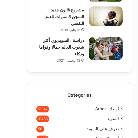
مشروع قانون جديد:
السجن 3 سنوات للعنف
النفسي
16 يناير، 2019
دراسة : السويديون أكثر
شعوب العالم جمالا وقواما
وذكاء
12 نوفمبر، 2021
Categories
أربدك-Arbdk
5٬347
السويد
3٬433
تعرف على السويد
50