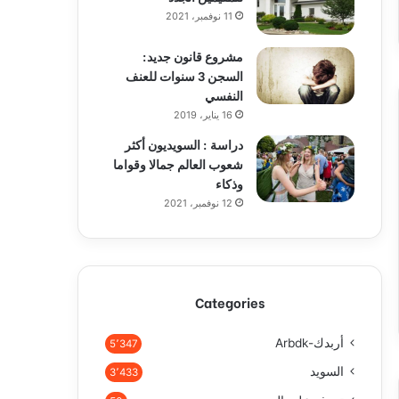
11 نوفمبر، 2021
مشروع قانون جديد:
السجن 3 سنوات للعنف
النفسي
16 يناير، 2019
دراسة : السويديون أكثر
شعوب العالم جمالا وقواما
وذكاء
12 نوفمبر، 2021
Categories
أربدك-Arbdk
5٬347
السويد
3٬433