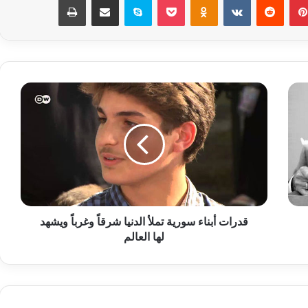
ق
د
ر
ا
ت
أ
ب
ن
ا
قدرات أبناء سورية تملأ الدنيا شرقاً وغرباً ويشهد
ء
لها العالم
س
و
ر
ي
ة
ت