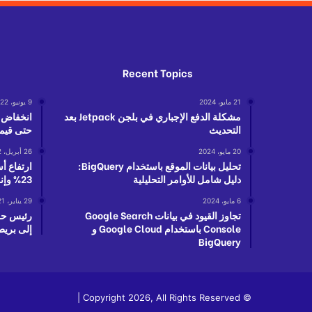
Recent Topics
21 مايو، 2024
9 يونيو، 2022
مشكلة الدفع الإجباري في بلجن Jetpack بعد
انخفاض ع
التحديث
حتى قيمة
20 مايو، 2024
26 أبريل، 2022
تحليل بيانات الموقع باستخدام BigQuery:
ارتفاع أس
دليل شامل للأوامر التحليلية
23% وإندونيسيا ستفاقم هذا الارتفاع
6 مايو، 2024
29 يناير، 2021
تجاوز القيود في بيانات Google Search
رئيس حز
Console باستخدام Google Cloud و
إلى بريطا
BigQuery
© Copyright 2026, All Rights Reserved |