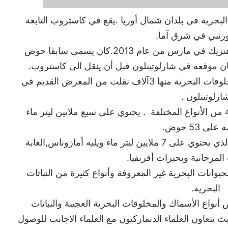
بحرية في بلدان شمال أوربا .يقع في كاستروب التابعة
تورنبي في شرق آما.
تم افتتاحه من قبل الملكة مارغريتا والامير هنريك في مارس من عام 2013.كان يسمى سابقا حوض
يحتوي الكوكب الأزرق على 20 ألف من المخلوقات البحرية منها 3آلاف نقلت من المعرض القديم في
ارلوتينلون .
وتم شراء 17 ألف للمعرض الجديد منها 450 من الأنواع المختلفة . يحتوي على سبع ملايين ليتر ماء
ى 53 حوض.
يعتبر من أكبر الأحواض المسماة المحيط, والذي يحتوي على 7 ملايين ليتر ماء ويليه أمازوناس,الغابة
المرجانية وبحيرات أفريقيا.
وانات البحرية غير المعروفة وأنواع كثيرة من النباتات
البحرية.
ع الأسماك والمخلوقات البحرية العجيبة والنباتات
ث يتعاون العلماء الدنماركيون مع العلماء الاجانب للوصول