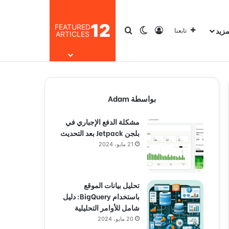
12
FEATURED
مزيد
تسجيل الدخول
بحث عن
الوضع المظلم
تابعنا
ARTICLES
بواسطة Adam
مشكلة الدفع الإجباري في
بلجن Jetpack بعد التحديث
21 مايو، 2024
تحليل بيانات الموقع
باستخدام BigQuery: دليل
شامل للأوامر التحليلية
20 مايو، 2024