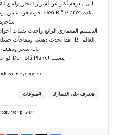
الى معرفة أكثر عن أسرار البحار, ولمنع ان
يقدم Den Blå Planet تجرب
ساحرة 
التصميم المعماري الرائع وأحدث تقنيات أحوا
العالم ,كل هذا يحدث دهشة ومفاجآت جميلة 
حالة سحر ودهشة من
يصنف Den Blå Planet كواحد من أفضل المشاريع السياحية الدنماركية.
(adsbygoogle = window.adsbygoogle || []).push({});
تعرف على الدنمارك
منوعات
فيسبوك
‫X
لينكدإن
‏Tumblr