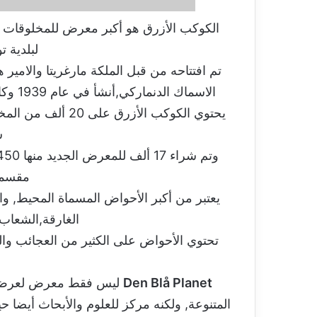
الكوكب الأزرق هو أكبر معرض للمخلوقات ال
لبلدية 
الاسماك الدنماركي,أنشأ في عام 1939 وكان موقعه في شارلوتينلون قبل أن ينقل الى كاستروب.
ش
مقسمة عل
الغارقة,الشعاب 
تحتوي الأحواض على الكثير من العجائب والحي
Den Blå Planet
ليس فقط معرض لعرض أنوا
المتنوعة, ولكنه مركز للعلوم والأبحاث أيضا حي