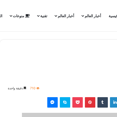
ئيسية
أخبار العالم
أخبار العالم
تقنية
منوعات
ال
710
دقيقة واحدة
لينكدإن
‏Tumblr
بينتيريست
‫Pocket
سكايب
ماسنجر