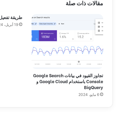
مقالات ذات صلة
ي
ر
طريقة تفعيل imagick في m
ق
19 أبريل، 2024
ب
ل
ا
ل
م
و
ت
تجاوز القيود في بيانات Google Search
Console باستخدام Google Cloud و
BigQuery
6 مايو، 2024