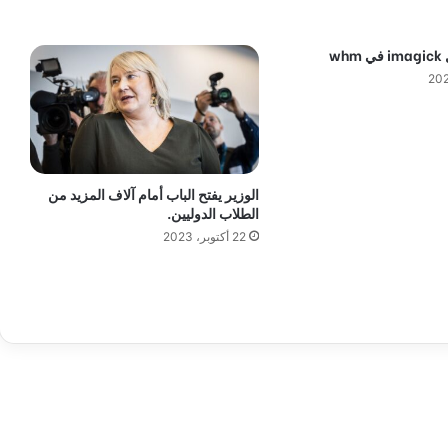
م
ل
wh
أ
ا
ل
د
ن
ي
ا
الوزير يفتح الباب أمام آلاف المزيد من
ش
الطلاب الدوليين.
ر
22 أكتوبر، 2023
ق
اً
و
غ
ر
ب
اً
و
ي
ش