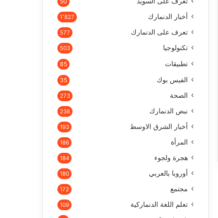
تعرف على السويد
50
أخبار الدنمارك
1٬827
تعرف على الدنمارك
577
تكنولوجيا
503
تطبيقات
85
الفيس بوك
35
الصحة
273
نبض الدنمارك
238
أخبار الشرق الاوسط
193
المرأة
186
هجرة ولجوء
184
أوروبا بالعربي
180
مجتمع
172
تعلم اللغة الدنماركية
109