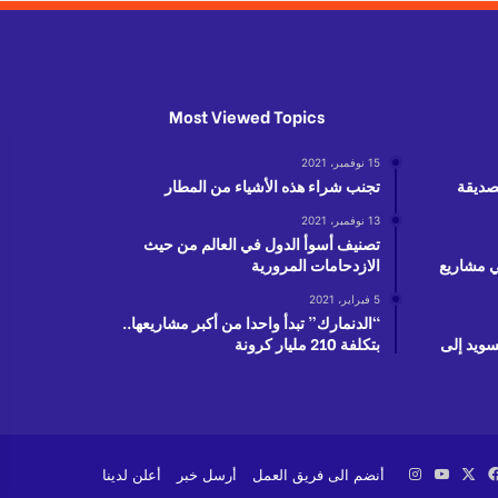
Most Viewed Topics
15 نوفمبر، 2021
لصديقة
تجنب شراء هذه الأشياء من المطار
13 نوفمبر، 2021
تصنيف أسوأ الدول في العالم من حيث
دولار في مشاريع
الازدحامات المرورية
5 فبراير، 2021
“الدنمارك” تبدأ واحدا من أكبر مشاريعها..
سويد إلى
بتكلفة 210 مليار كرونة
‫X
فيسبوك
‫YouTube
انستقرام
أنضم الى فريق العمل
أرسل خبر
أعلن لدينا