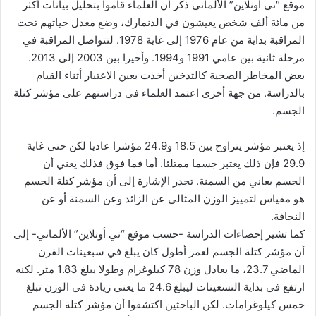
موقع “تي أونلاين” الألماني ذكر أن العلماء قاموا بتحليل بيانات أكثر
من مائة ألف شخص يعيشون في الدنمارك، وضع معدل حياتهم تحت
المراقبة بداية من عام 1976 إلى غاية 1978. لتتواصل المراقبة في
مرحلة ثانية بين عامي 1991 و1994. وأخيرا بين 2003 إلى 2013.
بعض المخاطر الصحية كالتدخين أخذت بعين الاعتبار أثناء القيام
بالدراسة. من جهة أخرى اعتمد العلماء في دراستهم على مؤشر كتلة
الجسم.
إذ يعتبر مؤشر يتراوح بين 18.5 و24.9 مؤشرا عاديا لكن حتى غاية
29.9 فإن ذلك يعتبر جسما ممتلئا. أما فما فوق فذلك يعني أن
الجسم يعاني من السمنة. تجدر الإشارة إلى أن مؤشر كتلة الجسم
هو مقياس لتمييز الوزن المثالي عن الزائد وعن السمنة أو عن
النحافة.
كما تشير إحصاءات الدراسة -حسب موقع “تي أونلاين” الألماني- إلى
أن مؤشر كتلة الجسم لعمر أطول كان يبلغ في سبعينات القرن
الماضي 23.7، ما يعادل وزن 78 كيلوغرام وطولا يبلغ 1.83 متر. لكنه
ارتفع في بداية التسعينات ليبلغ 24.6 ما يعني زيادة في الوزن تبلغ
خمس كيلوغرامات. لكن الباحثين اكتشفوا أن مؤشر كتلة الجسم