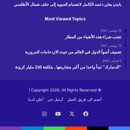
بايدن يعلن دعمه الكامل لانضمام السويد إلى حلف شمال الأطلسي
Most Viewed Topics
15 نوفمبر، 2021
تجنب شراء هذه الأشياء من المطار
13 نوفمبر، 2021
تصنيف أسوأ الدول في العالم من حيث الازدحامات المرورية
5 فبراير، 2021
“الدنمارك” تبدأ واحدا من أكبر مشاريعها.. بتكلفة 210 مليار كرونة
© Copyright 2026, All Rights Reserved |
أنضم الى فريق العمل
أرسل خبر
أعلن لدينا
فيسبوك
‫X
‫YouTube
انستقرام