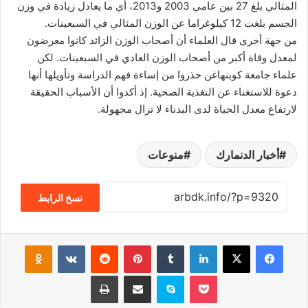
المثالي بلغ 27 بين عامي 2003 و2013، أي ما يعادل زيادة في وزن
الجسم بلغت 12 كيلوغراما عن الوزن المثالي في السبعينات.
من جهة أخرى قال العلماء أن أصحاب الوزن الزائد كانوا معرضون
لمعدل وفاة أكبر من أصحاب الوزن العادي في السبعينات. لكن
علماء جامعة كوبنهاغن حذروا من إساءة فهم الدراسة وتأويلها أنها
دعوة للاستغناء عن التغذية الصحية. إذ أكدوا أن الأسباب الحقيقة
لارتفاع معدل الحياة لدى البدناء لا تزال مجهولة.
أخبار الدنمارك
منوعات
نسخ الرابط
فيسبوك
‫X
لينكدإن
‏Tumblr
بينتيريست
‏Reddit
‏VKontakte
Odnoklassniki
‫Pocket
سكايب
مشاركة عبر البريد
طباعة