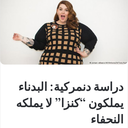
دراسة دنمركية: البدناء
يملكون “كنزا” لا يملكه
النحفاء