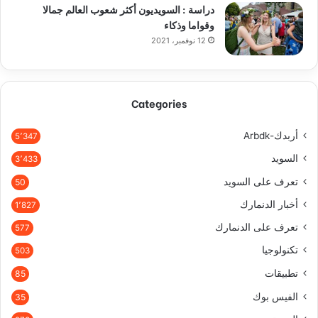
دراسة : السويديون أكثر شعوب العالم جمالا
وقواما وذكاء
12 نوفمبر، 2021
Categories
أربدك-Arbdk
5٬347
السويد
3٬433
تعرف على السويد
50
أخبار الدنمارك
1٬827
تعرف على الدنمارك
577
تكنولوجيا
503
تطبيقات
85
الفيس بوك
35