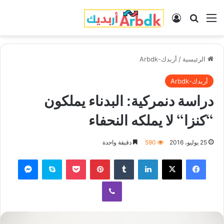
القائمة
بحث عن
تسجيل الدخول
الرئيسية
/
أربدك-Arbdk
أربدك-Arbdk
دراسة دنمركية: البدناء يملكون
"كنزا" لا يملكه النحفاء
25 يوليو، 2016
590
دقيقة واحدة
فيسبوك
‫X
لينكدإن
‏Tumblr
بينتيريست
‫Pocket
سكايب
ماسنجر
ڤايبر