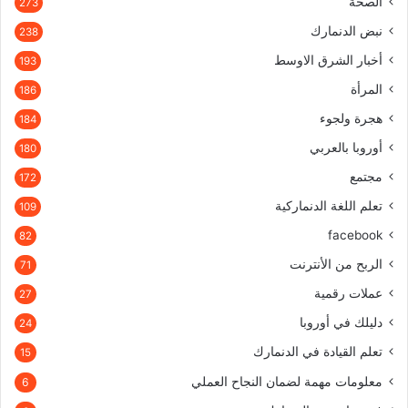
الصحة
273
نبض الدنمارك
238
أخبار الشرق الاوسط
193
المرأة
186
هجرة ولجوء
184
أوروبا بالعربي
180
مجتمع
172
تعلم اللغة الدنماركية
109
facebook
82
الربح من الأنترنت
71
عملات رقمية
27
دليلك في أوروبا
24
تعلم القيادة في الدنمارك
15
معلومات مهمة لضمان النجاح العملي
6